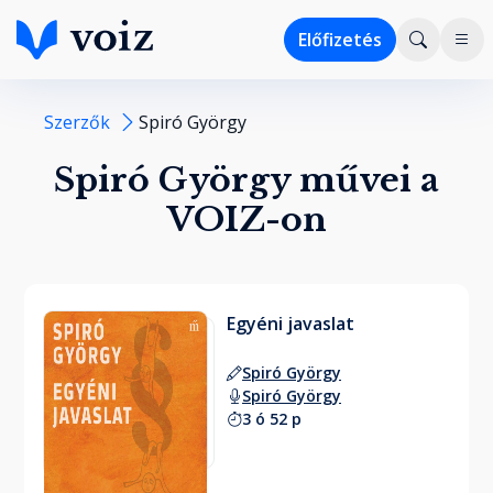
Előfizetés
Szerzők
Spiró György
Spiró György művei a
VOIZ-on
Egyéni javaslat
Spiró György
Spiró György
3 ó 52 p