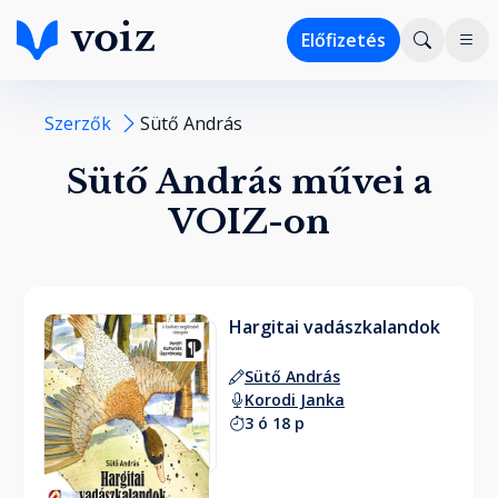
Előfizetés
Szerzők
Sütő András
Sütő András művei a
VOIZ-on
Hargitai vadászkalandok
Sütő András
Korodi Janka
3 ó 18 p