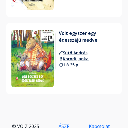
Volt egyszer egy
édesszájú medve
Sütő András
Korodi Janka
1 ó 35 p
© VOIZ 2025
ÁSZF
Kapcsolat