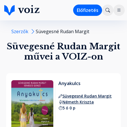
Előfizetés
Szerzők
Süvegesné Rudan Margit
Süvegesné Rudan Margit
művei a VOIZ-on
Anyakulcs
Süvegesné Rudan Margit
Németh Kriszta
5 ó 0 p