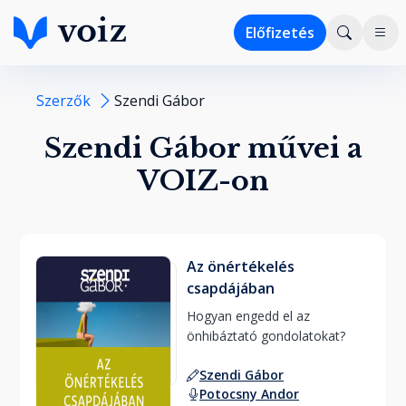
Előfizetés
Szerzők
Szendi Gábor
Szendi Gábor művei a
VOIZ-on
Az önértékelés
csapdájában
Hogyan engedd el az 
önhibáztató gondolatokat? 
Szendi Gábor
Potocsny Andor