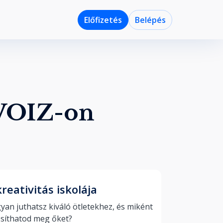
Előfizetés
Belépés
 VOIZ-on
kreativitás iskolája
an juthatsz kiváló ötletekhez, és miként 
valósíthatod meg őket? 