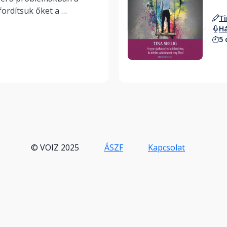
ordítsuk őket a 
Ti
H
5 
Hallgass bele
© VOIZ 2025
ÁSZF
Kapcsolat