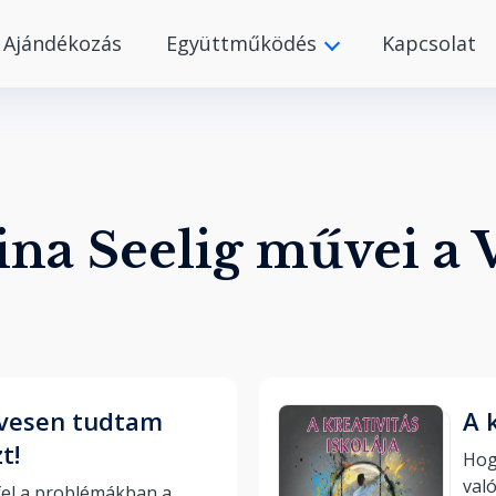
Ajándékozás
Együttműködés
Kapcsolat
ina Seelig művei a
évesen tudtam
A 
t!
Hogy
el a problémákban a 