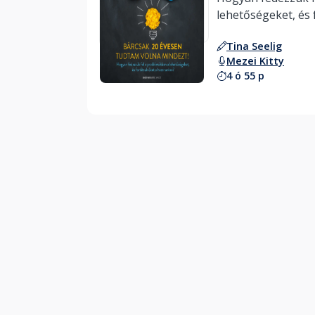
lehetőségeket, és f
hasznunkra? 
Tina Seelig
Hallgass bele
Mezei Kitty
4 ó 55 p