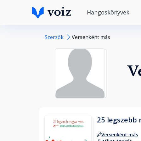
Hangoskönyvek
Szerzők
Versenként más
V
25 legszebb 
Versenként más