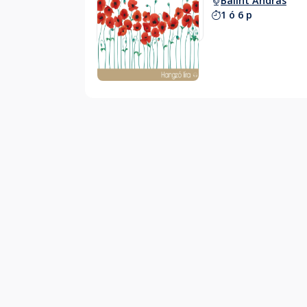
Bálint András
1 ó 6 p
Hallgass bele