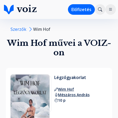
Előfizetés
Szerzők
Wim Hof
Wim Hof művei a VOIZ-
on
Légzőgyakorlat
Wim Hof
Mészáros András
10 p