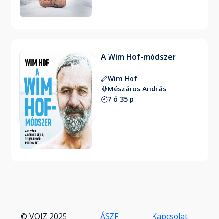
A Wim Hof-módszer
Wim Hof
Mészáros András
7 ó 35 p
© VOIZ 2025
ÁSZF
Kapcsolat