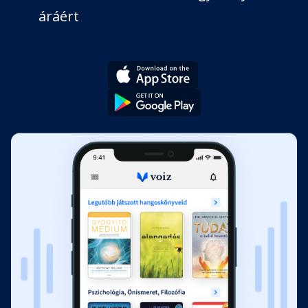
áráért
Darcy
Görcsbe rándult a gyomrom, és…
Seth
Levettem a ruháimat a Lunar…
Tory