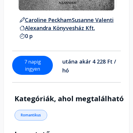
Caroline Peckham
Susanne Valenti
Alexandra Könyvesház Kft.
0 p
utána akár 4 228 Ft /
7 napig
ingyen
hó
Kategóriák, ahol megtalálható
Romantikus