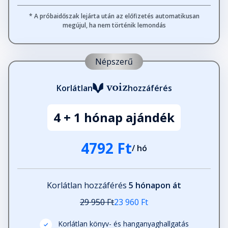
Tory
* A próbaidőszak lejárta után az előfizetés automatikusan
Fejezet hossza:
megújul, ha nem történik lemondás
Eljutottunk végre a Gömbbe
Népszerű
ebédelni,…
Fejezet hossza:
Korlátlan
hozzáférés
Darcy
4 + 1 hónap ajándék
Fejezet hossza:
4792 Ft
/ hó
Az utolsó óra után a…
Fejezet hossza:
Korlátlan hozzáférés
5 hónapon át
Tory
29 950 Ft
23 960 Ft
Fejezet hossza:
Korlátlan könyv- és hanganyaghallgatás