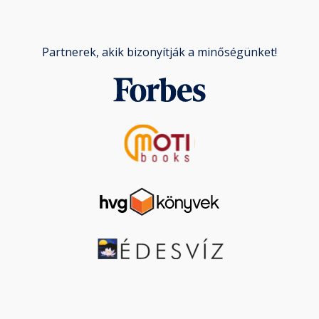
Darius
Fejezet hossza:
Partnerek, akik bizonyítják a minőségünket!
Immár századszor köröztem az
akadémia…
Fejezet hossza:
Darcy
Fejezet hossza:
Tory nem sokkal reggel öt…
Fejezet hossza:
Max
Fejezet hossza: