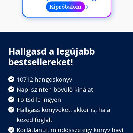
Kipróbálom
– Tor! – Darcy suttogó…
Darcy
Hallgasd a legújabb
bestsellereket!
A főmágiaórán ültem Tory és…
10712 hangoskönyv
Napi szinten bővülő kínálat
Tory
Töltsd le ingyen
Hallgass könyveket, akkor is, ha a
A főmágiaóra végeztével még
kezed foglalt
idegesebbé…
Korlátlanul, mindössze egy könyv havi