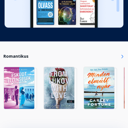
A sárkányok rendkiterjesztő óráját
a…
Fejezet hossza:
Darcy
Fejezet hossza:
Romantikus
Toryval együtt az ebéd utáni…
Fejezet hossza:
Darius
Fejezet hossza:
A fejem zúgott, a vér…