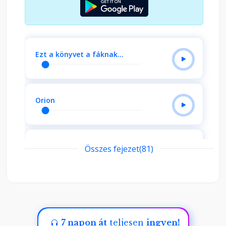
Ezt a könyvet a fáknak…
Orion
Tizenkét halott. Nyolc a
Összes fejezet(81)
Csillagfény…
Tory
7 napon át
teljesen
ingyen!