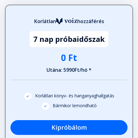
Fejezet hossza:
Korlátlan
hozzáférés
Tory
Fejezet hossza:
7 nap próbaidőszak
Gyerekkoromban mindig ugyanazt
0 Ft
az álmot…
Fejezet hossza:
Utána: 5990Ft/hó *
Darcy
Fejezet hossza:
Korlátlan könyv- és hanganyaghallgatás
Bármikor lemondható
Orion sápadt arccal és karikás…
Fejezet hossza:
Kipróbálom