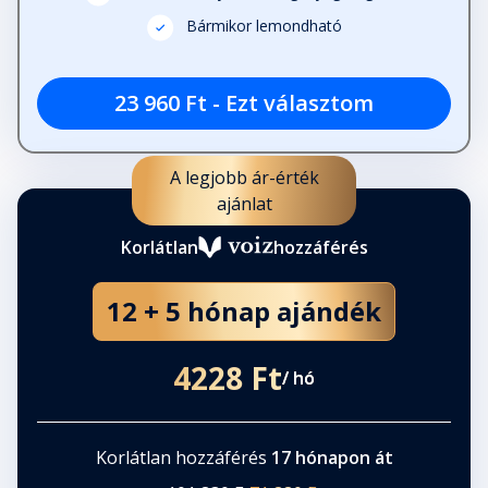
Bármikor lemondható
Darius: Fél óra múlva a…
Fejezet hossza:
23 960 Ft - Ezt választom
Orion
Fejezet hossza:
A legjobb ár-érték
ajánlat
Az öt perc órákra nyúlt.…
Korlátlan
hozzáférés
Fejezet hossza:
12 + 5 hónap ajándék
Darcy
Fejezet hossza:
4228 Ft
/ hó
Másnap reggel későn ébredtem.
Álmosan…
Korlátlan hozzáférés
17 hónapon át
Fejezet hossza: