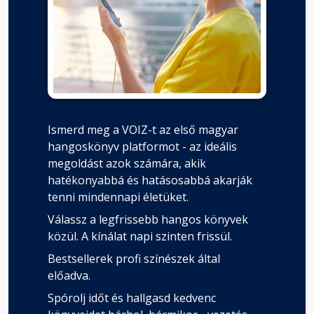
Fejezet hossza:
Kibaszottul jó érzés a vérmágia.…
Fejezet hossza:
Tory
Ismerd meg a VOIZ-t az első magyar
Fejezet hossza:
hangoskönyv platformot - az ideális
megoldást azok számára, akik
hatékonyabbá és hatásosabbá akarják
Csapdába estem. Olyan mindent
tenni mindennapi életüket.
felemésztő…
Fejezet hossza:
Válassz a legfrissebb hangos könyvek
közül. A kínálat napi szinten frissül.
Bestsellerek profi színészek által
Darius
Fejezet hossza:
előadva.
Spórolj időt és hallgasd kedvenc