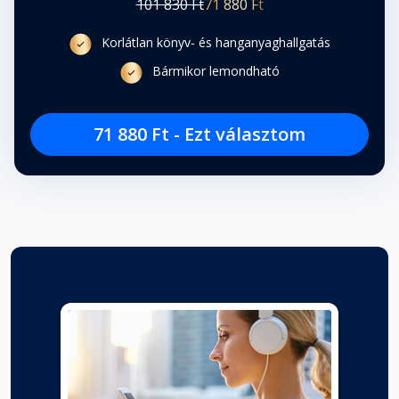
101 830 Ft
71 880 Ft
Korlátlan könyv- és hanganyaghallgatás
Tory
Fejezet hossza:
Bármikor lemondható
A levegőpróbánk utáni mámor
71 880 Ft - Ezt választom
még…
Fejezet hossza:
Darcy
Fejezet hossza:
Lerohantunk a meredek ösvényen
a…
Fejezet hossza:
Orion