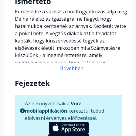
Ismertető
Kérdésedre a választ a holdfogyatkozás adja meg.
De ha rálelsz az igazságra, ne hagyd, hogy
hatalmukba kerítsenek az árnyak. Kezdetét vette
a pokol hete. A végzős diákok azt a feladatot
kapták, hogy kínszenvedéssé tegyék az
elsőévesek életét, miközben mi a Számvetésre
készülünk - a megmérettetésre, amely
végérvényesen eldönti, hogy a Zodiákus
Bővebben
Akadémián maradunk, vagy elveszítjük e világbéli
helyünket. A holdfogyatkozás közeledtével
Fejezetek
azonban nekem és nővéremnek a vizsgáknál
jóval komolyabb dolgok miatt kell aggódnunk.
Valamiféle sötét összeesküvés van
Az e-könyvet csak a
Voiz
kibontakozóban, és az árnyak egyre közelebb
mobilapplikáción
keresztül tudod
merészkednek. Úgy tűnik, ellenségeink sokkal
elolvasni érvényes előfizetéssel.
hatalmasabbak lehetnek, mint feltételeztük. A
fenébe, ki gondolta volna, hogy ekkora szívás
hercegnőnek lenni?