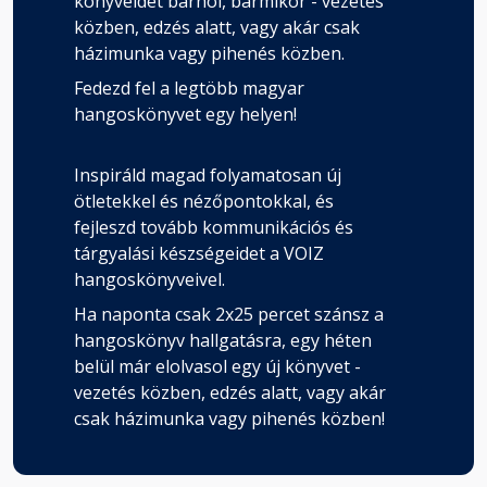
könyveidet bárhol, bármikor - vezetés
Szeltem az égboltot, gyorsan és…
közben, edzés alatt, vagy akár csak
Fejezet hossza:
házimunka vagy pihenés közben.
Fedezd fel a legtöbb magyar
hangoskönyvet egy helyen!
Darcy
Fejezet hossza:
Inspiráld magad folyamatosan új
ötletekkel és nézőpontokkal, és
Jó reggelt, Ikrek! A csillagok…
fejleszd tovább kommunikációs és
Fejezet hossza:
tárgyalási készségeidet a VOIZ
hangoskönyveivel.
Tory
Ha naponta csak 2x25 percet szánsz a
Fejezet hossza:
hangoskönyv hallgatásra, egy héten
belül már elolvasol egy új könyvet -
vezetés közben, edzés alatt, vagy akár
Fülsiketítő hangerővel dübörgött a
csak házimunka vagy pihenés közben!
zene…
Fejezet hossza: