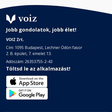
Az Aqua Ház üvegfolyosóján
lépkedtem…
Fejezet hossza:
Jobb gondolatok, jobb élet!
VOIZ Zrt.
Tory
Fejezet hossza:
Cím: 1095 Budapest, Lechner Ödön fasor
2. B. épület, 7. emelet 13.
Adószám: 26353755-2-43
A barlangban álltunk a többi…
Fejezet hossza:
Töltsd le az alkalmazást!
Darcy
Fejezet hossza:
– TÜNDEEEEEVÁSÁÁÁÁÁR! –
kiáltotta valaki…