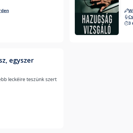
rden
Wi
Cs
3 
Hallgass bele
sz, egyszer
bb leckéire teszünk szert 