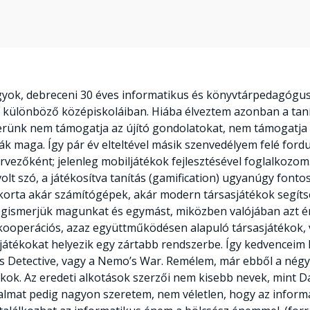
agyok, debreceni 30 éves informatikus és könyvtárpedagógu
különböző középiskoláiban. Hiába élveztem azonban a tanítá
szerünk nem támogatja az újító gondolatokat, nem támogatja
ák maga. Így pár év elteltével másik szenvedélyem felé for
ervezőként; jelenleg mobiljátékok fejlesztésével foglalkozom
olt szó, a játékosítva tanítás (gamification) ugyanúgy font
korta akár számítógépek, akár modern társasjátékok segítsé
megismerjük magunkat és egymást, miközben valójában azt é
 kooperációs, azaz együttműködésen alapuló társasjátékok, 
pjátékokat helyezik egy zártabb rendszerbe. Így kedvenceim
Detective, vagy a Nemo’s War. Remélem, már ebből a négy c
kok. Az eredeti alkotások szerzői nem kisebb nevek, mint Da
dalmat pedig nagyon szeretem, nem véletlen, hogy az inform