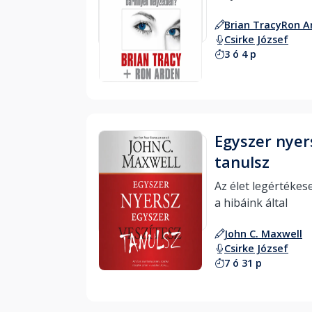
Brian Tracy
Ron A
Csirke József
3 ó 4 p
Hallgass bele
Egyszer nyer
tanulsz
Az élet legértékese
a hibáink által 
John C. Maxwell
Hallgass bele
Csirke József
7 ó 31 p