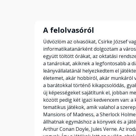
A felolvasóról
Üdvözlöm az olvasókat, Csirke József v
informatikatanárként dolgoztam a város 
együtt töltött órákat, az oktatási rend
a tanárokat, akiknek a legfontosabb a di
leányvállalatánál helyezkedtem el játékt
életemet, akár hobbiról, akár munkáról v
a barátokkal történő kikapcsolódás, gya
új képességeket sajátítunk el, jobban 
között pedig két igazi kedvencem van: a
tematikus játékok, amik valahol a szere
Mansions of Madness, a Sherlock Holmes 
állhatnak egymáshoz a könyvek és a játé
Arthur Conan Doyle, Jules Verne. Az iro