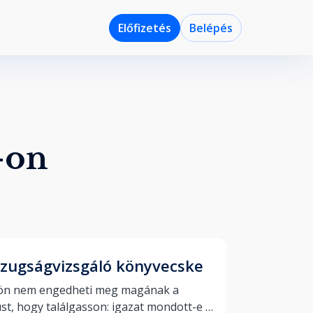
Előfizetés
Belépés
-on
zugságvizsgáló könyvecske
ön nem engedheti meg magának a 
st, hogy találgasson: igazat mondott-e 