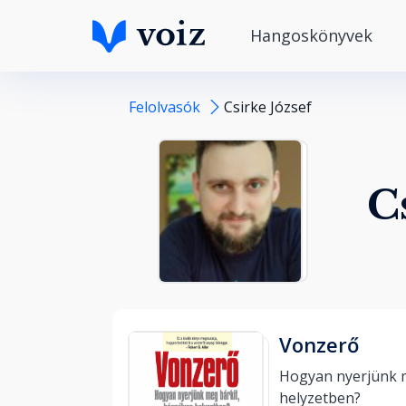
Hangoskönyvek
Felolvasók
Csirke József
C
Vonzerő
Hogyan nyerjünk m
helyzetben? 