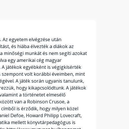
s. Az egyetem elvégzése után
st, és hiába élvezték a diákok az
 a minőségi munkát és nem segíti azokat
dulva egy amerikai cég magyar
. A játékok egyébként is végigkísérték
os szempont volt korábbi éveimben, mint
gével. A játék során ugyanis tanulunk,
rezzük, hogy kikapcsolódtunk. A játékok
valamint a történetet elmesélő
 között van a Robinson Crusoe, a
ímből is érződik, hogy milyen közel
niel Defoe, Howard Philipp Lovecraft,
atika mellett könyvtárpedagógus is