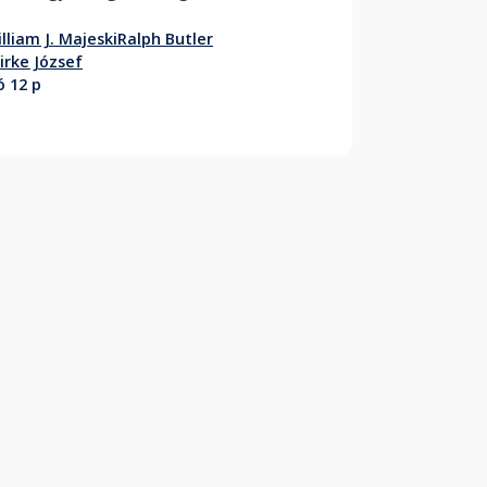
valaki, vagy sem... 
lliam J. Majeski
Ralph Butler
irke József
ó 12 p