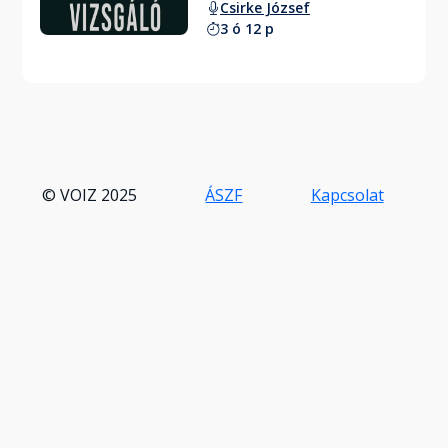
Csirke József
3 ó 12 p
© VOIZ 2025
ÁSZF
Kapcsolat