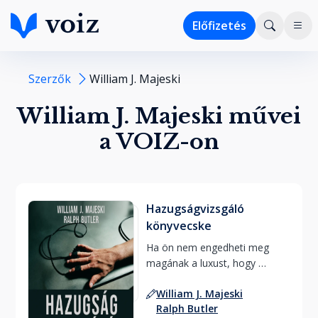
Előfizetés
Szerzők
William J. Majeski
William J. Majeski művei
a VOIZ-on
Hazugságvizsgáló
könyvecske
Ha ön nem engedheti meg 
magának a luxust, hogy 
találgasson: igazat mondott-e 
William J. Majeski
valaki, vagy sem... 
Ralph Butler