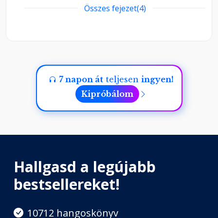
Összes fejezet(4)
Karácsonyi ígéret
Fejezet hossza: 01:37:10
Hazatérés
Fejezet hossza: 01:44:16
7 napon át
teljesen
ingyen!
Kipróbálom
Hallgasd a legújabb
bestsellereket!
10712 hangoskönyv