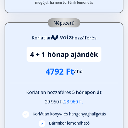
megújul, ha nem történik lemondás
Népszerű
Korlátlan
hozzáférés
4 + 1 hónap ajándék
4792 Ft
/ hó
Korlátlan hozzáférés
5 hónapon át
29 950 Ft
23 960 Ft
Korlátlan könyv- és hanganyaghallgatás
Bármikor lemondható