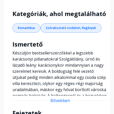
Kategóriák, ahol megtalálható
Romantikus
Szórakoztató irodalom, Regények
Ismertető
Készüljön bestsellerszerzőkkel a legszebb
karácsonyi pillanatokra! Szolgálólány, úrnő és
lázadó leány: karácsonykor mindannyian a nagy
szerelmet keresik. A boldogság felé vezető
útjukat pedig minden alkalommal egy csoda szép
villa keresztezi, olykor egy réges-régi majorság
uradalmában, máskor egy hóval borított városka
pompás birtokán. A beltengernél és a hegyekben,
Bővebben
Angliában és Izlandon. A női szórakoztató
irodalom legkedveltebb szerzői most karácsonyi
Fejezetek
történeteikkel teszik még kellemesebbé a