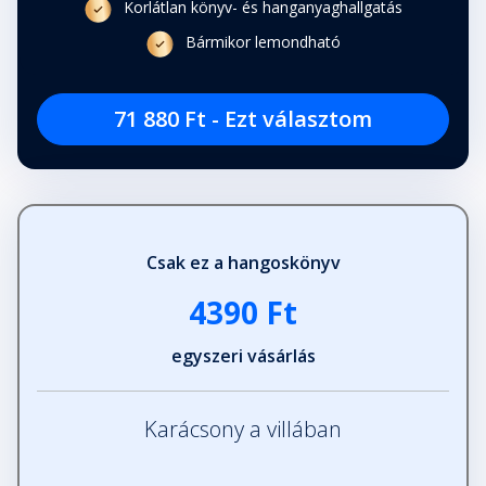
Korlátlan könyv- és hanganyaghallgatás
Bármikor lemondható
71 880 Ft - Ezt választom
Csak ez a hangoskönyv
4390 Ft
egyszeri vásárlás
Karácsony a villában