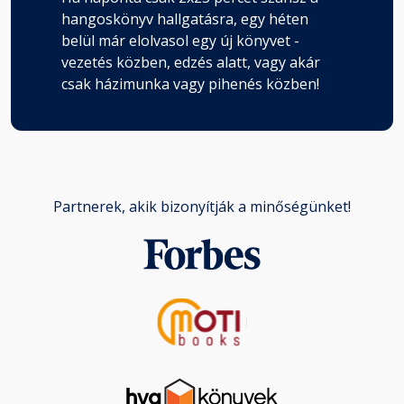
hangoskönyv hallgatásra, egy héten
belül már elolvasol egy új könyvet -
vezetés közben, edzés alatt, vagy akár
csak házimunka vagy pihenés közben!
Partnerek, akik bizonyítják a minőségünket!