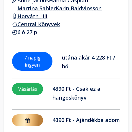
Anne Jacobs
Hanna Caspian
Martina Sahler
Karin Baldvinsson
Horváth Lili
Central Könyvek
6 ó 27 p
utána akár 4 228 Ft /
7 napig
ingyen
hó
4390 Ft - Csak ez a
Vásárlás
hangoskönyv
4390 Ft - Ajándékba adom