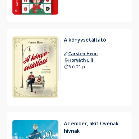
A könyvsétáltató
Carsten Henn
Horváth Lili
5 ó 21 p
Az ember, akit Ovénak
hívnak