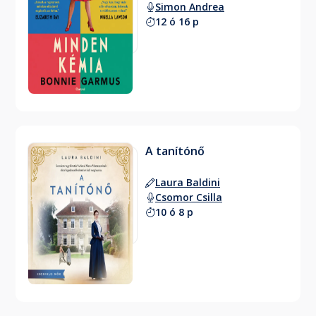
Simon Andrea
12 ó 16 p
A tanítónő
Laura Baldini
Csomor Csilla
10 ó 8 p