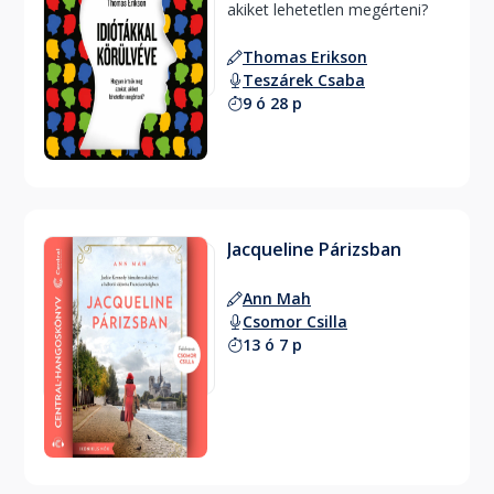
akiket lehetetlen megérteni? 
Thomas Erikson
Teszárek Csaba
9 ó 28 p
Jacqueline Párizsban
Ann Mah
Csomor Csilla
13 ó 7 p