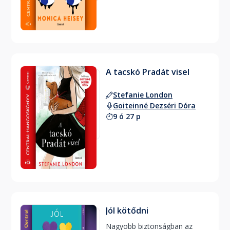
A tacskó Pradát visel
Stefanie London
Goiteinné Dezséri Dóra
9 ó 27 p
Jól kötődni
Nagyobb biztonságban az 