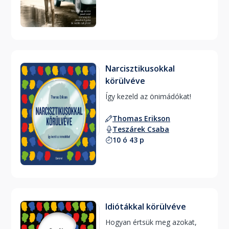
Narcisztikusokkal
körülvéve
Így kezeld az önimádókat! 
Thomas Erikson
Teszárek Csaba
10 ó 43 p
Idiótákkal körülvéve
Hogyan értsük meg azokat, 