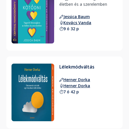
életben és a szerelemben 
Jessica Baum
Kovács Vanda
9 ó 32 p
Lélekmódváltás
Herner Dorka
Herner Dorka
7 ó 42 p