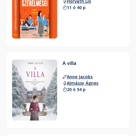
Horváth Lili
11 ó 40 p
A villa
Anne Jacobs
Almássy Ágnes
20 ó 54 p