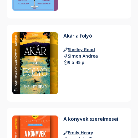
Akár a folyó
Shelley Read
Simon Andrea
9 ó 45 p
A könyvek szerelmesei
Emily Henry