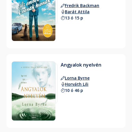
Fredrik Backman
Barát Attila
13 ó 15 p
Angyalok nyelvén
Lorna Byrne
Horváth Lili
10 ó 46 p