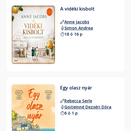
A vidéki kisbolt
Anne Jacobs
Simon Andrea
18 ó 16 p
Egy olasz nyár
Rebecca Serle
Goiteinné Dezséri Dóra
6 ó 1 p