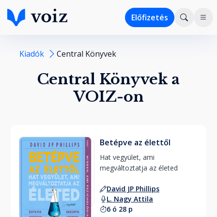
Előfizetés
Kiadók
Central Könyvek
Central Könyvek a
VOIZ-on
Betépve az élettől
Hat vegyület, ami 
megváltoztatja az életed 
David JP Phillips
L. Nagy Attila
6 ó 28 p