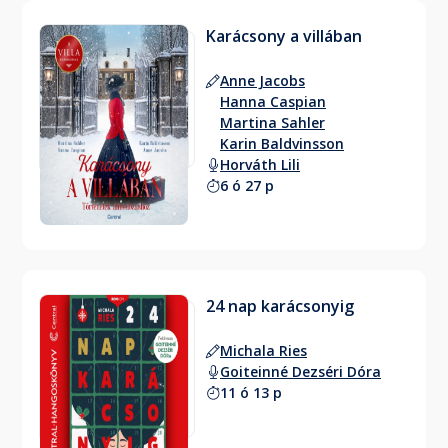
Karácsony a villában
Anne Jacobs
Hanna Caspian
Martina Sahler
Karin Baldvinsson
Horváth Lili
6 ó 27 p
24 nap karácsonyig
Michala Ries
Goiteinné Dezséri Dóra
11 ó 13 p