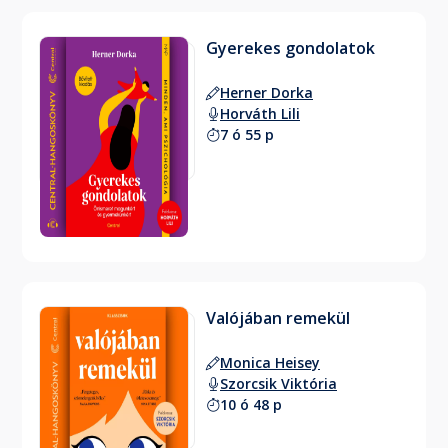
Gyerekes gondolatok
Herner Dorka
Horváth Lili
7 ó 55 p
Valójában remekül
Monica Heisey
Szorcsik Viktória
10 ó 48 p