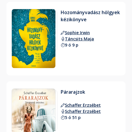
Hozományvadász hölgyek
kézikönyve
Sophie Irwin
Táncsits Maja
9 ó 9 p
Párarajzok
Schaffer Erzsébet
Schaffer Erzsébet
5 ó 51 p