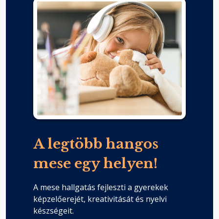
A legtöbb hangos
mese egy helyen!
A mese hallgatás fejleszti a gyerekek
képzelőerejét, kreativitását és nyelvi
készségeit.