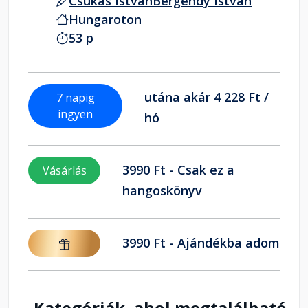
Csukás István
Bergendy István
Hungaroton
53 p
utána akár 4 228 Ft /
7 napig
ingyen
hó
3990 Ft - Csak ez a
Vásárlás
hangoskönyv
3990 Ft - Ajándékba adom
Kategóriák, ahol megtalálható