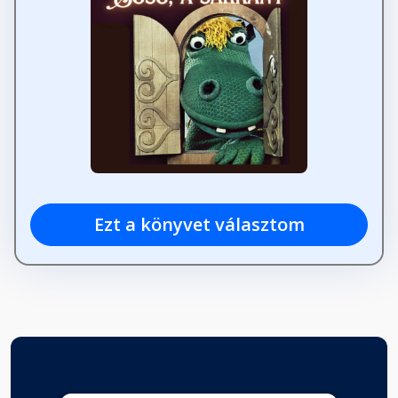
Ezt a könyvet választom