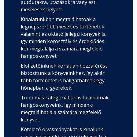
autóutakra, utazásokra vagy esti
mesélések helyett.
Kínálatunkban megtalálhatóak a
legnépszerűbb mesék és történetek,
valamint az oktató jellegű könyvek is,
így minden korosztály és érdeklődési
kör megtalálja a számára megfelelő
hangoskönyvet.
Előfizetőinknek korlátlan hozzáférést
biztosítunk a könyveinkhez, így akár
több történetet is hallgathatnak egy
hónapban a gyerekek.
Több más kategóriában is találhatóak
hangoskönyveink, így mindenki
megtalálhatja a számára megfelelő
könyvet.
Kötelező olvasmányokat is kínálunk
széles választékban, profi előadásban.