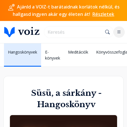
Ajánld a VOIZ-t barátaidnak korlátok nélkül, és
hallgasd ingyen akár egy életen át!
Részletek
Hangoskönyvek
E-
Meditációk
Könyvösszefogla
könyvek
Süsü, a sárkány -
Hangoskönyv