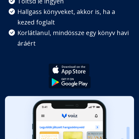
Töltsd le ingyen
Fejezet hossza: 00:03:26
Hallgass könyveket, akkor is, ha a
kezed foglalt
Habár nincsen, csak egy fejem
Fejezet hossza: 00:02:30
Korlátlanul, mindössze egy könyv havi
áráért