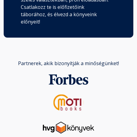
Csatlakozz te is előfizetőink
táborához, és élvezd a könyveink
előnyeit!
Partnerek, akik bizonyítják a minőségünket!