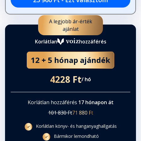
A legjobb ár-érték
ajánlat
Korlátlan
hozzáférés
12 + 5 hónap ajándék
4228 Ft
/ hó
Korlátlan hozzáférés
17 hónapon át
101 830 Ft
71 880 Ft
Korlátlan könyv- és hanganyaghallgatás
Bármikor lemondható