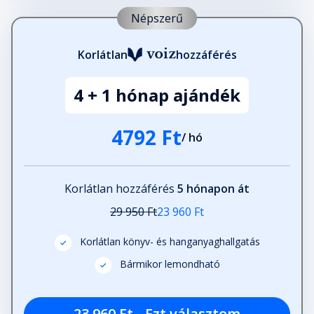
Népszerű
Korlátlan
hozzáférés
4 + 1 hónap ajándék
4792 Ft
/ hó
Korlátlan hozzáférés
5 hónapon át
29 950 Ft
23 960 Ft
Korlátlan könyv- és hanganyaghallgatás
Bármikor lemondható
23 960 Ft - Ezt választom