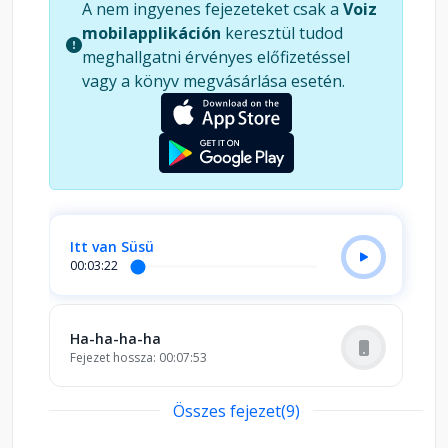
A nem ingyenes fejezeteket csak a
Voiz
Sárkány címet azért megkapja. Kalandjainak
mobilapplikáción
keresztül tudod
ártatlan sutasága, kedves humorral ábrázolt
meghallgatni érvényes előfizetéssel
figurája révén a gyerekek és a már felnőtt
vagy a könyv megvásárlása esetén.
gyerekek kedvence lett.
Itt van Süsü
00:03:22
Ha-ha-ha-ha
Fejezet hossza: 00:07:53
Összes fejezet(9)
Egy-kettő, egy-kettő