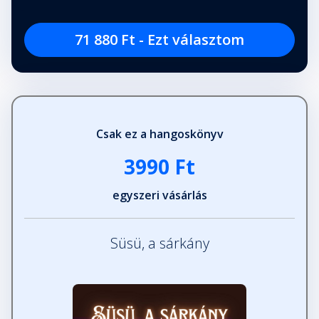
71 880 Ft - Ezt választom
Csak ez a hangoskönyv
3990 Ft
egyszeri vásárlás
Süsü, a sárkány