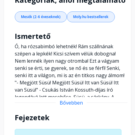
Mesék (2-6 éveseknek)
Moly.hu bestsellerek
Ismertető
Ó, ha rózsabimbó lehetnék! Rám szállnának
szépen a lepkék! Kicsi szívem vélük dobogna!
Nem lennék ilyen nagy otromba! Ezt a vágyam
senki se érti, se gyerek, se nő és se férfi! Senki,
senki itt a világon, mi is az én titkos nagy álmom!
"- Megjött Süsü! Megjött Süsü! Itt van Süsü! Itt
van Süsü!" - Csukás István Kossuth-díjas író
legendává lett mesehőse, Süsü, a sárkány. A
Bővebben
behemót, ám szívében szelíd, híres egyfejű, akit
háromfejű apja kitagadott, az emberek közé
Fejezetek
került. Előbb riadalmat keltve, azután szeretettől
övezve. Bár vágya, hogy elnyerje a királylány
kezét, nem teljesül, de kárpótlásul a Fő-fő Udvari