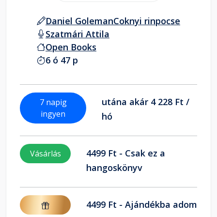
Daniel Goleman
Coknyi rinpocse
Szatmári Attila
Open Books
6 ó 47 p
utána akár 4 228 Ft /
7 napig
ingyen
hó
4499 Ft - Csak ez a
Vásárlás
hangoskönyv
4499 Ft - Ajándékba adom