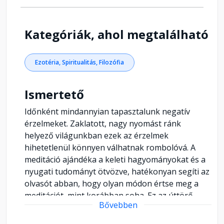
Kategóriák, ahol megtalálható
Ezotéria, Spiritualitás, Filozófia
Ismertető
Időnként mindannyian tapasztalunk negatív
érzelmeket. Zaklatott, nagy nyomást ránk
helyező világunkban ezek az érzelmek
hihetetlenül könnyen válhatnak rombolóvá. A
meditáció ajándéka a keleti hagyományokat és a
nyugati tudományt ötvözve, hatékonyan segíti az
olvasót abban, hogy olyan módon értse meg a
meditációt, mint korábban soha. Ez az úttörő
Bővebben
idegtudományi eredményeken alapuló,
közérthető és megvilágító erejű tanácsokkal