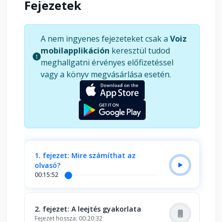
Fejezetek
szolgáló könyv nemcsak abban segít, hogy
megszabaduljunk negatív gondolkodási és
viselkedési mintáinktól, hanem abban is, hogy
A nem ingyenes fejezeteket csak a
Voiz
minél jobban elfogadjunk saját magunkat. E kötet
mobilapplikáción
keresztül tudod
a komoly meditációs gyakorlók és a kezdők
meghallgatni érvényes előfizetéssel
számára egyaránt tökéletes - az olvasó
vagy a könyv megvásárlása esetén.
forradalmi megközelítéssel fordulhat egészsége,
kapcsolatai és lelke felé.
1. fejezet: Mire számíthat az
olvasó?
00:15:52
2. fejezet: A leejtés gyakorlata
Fejezet hossza: 00:20:32