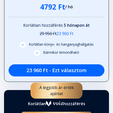
4792 Ft
/ hó
Korlátlan hozzáférés
5 hónapon át
29 950 Ft
23 960 Ft
Korlátlan könyv- és hanganyaghallgatás
Bármikor lemondható
23 960 Ft - Ezt választom
A legjobb ár-érték
ajánlat
Korlátlan
hozzáférés