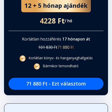
12 + 5 hónap ajándék
4228 Ft
/ hó
Korlátlan hozzáférés
17 hónapon át
101 830 Ft
71 880 Ft
Korlátlan könyv- és hanganyaghallgatás
Bármikor lemondható
71 880 Ft - Ezt választom