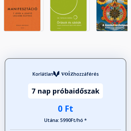
Korlátlan
hozzáférés
7 nap próbaidőszak
0 Ft
Utána: 5990Ft/hó *