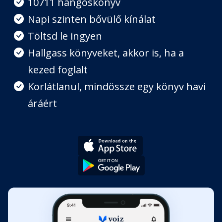
10711 hangoskönyv
Fejezet hossza: 00:52:51
Napi szinten bővülő kínálat
Töltsd le ingyen
8. fejezet: Mélyebb bepillantás
Hallgass könyveket, akkor is, ha a
Fejezet hossza: 00:52:01
kezed foglalt
Korlátlanul, mindössze egy könyv havi
Epilógus: Záró jótanácsok
Fejezet hossza: 00:12:54
áráért