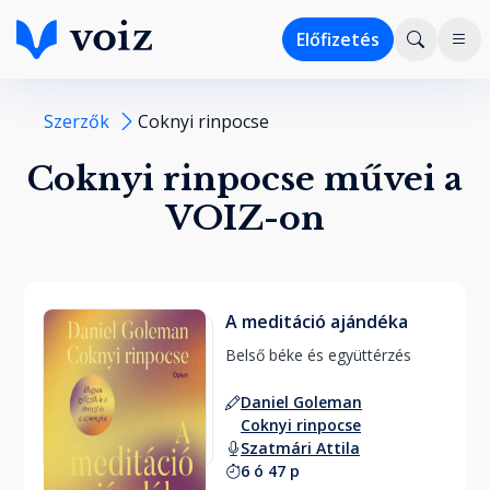
Előfizetés
Szerzők
Coknyi rinpocse
Coknyi rinpocse művei a
VOIZ-on
A meditáció ajándéka
Belső béke és együttérzés 
Daniel Goleman
Coknyi rinpocse
Szatmári Attila
6 ó 47 p