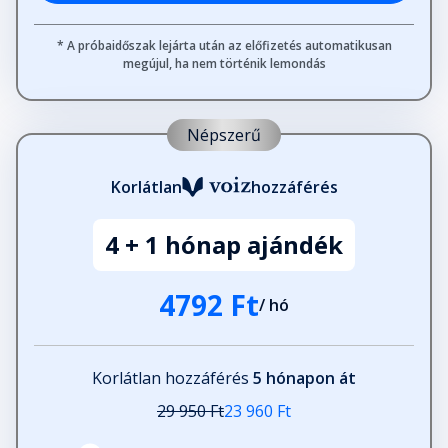
* A próbaidőszak lejárta után az előfizetés automatikusan
megújul, ha nem történik lemondás
Népszerű
Korlátlan
hozzáférés
4 + 1 hónap ajándék
4792 Ft
/ hó
Korlátlan hozzáférés
5 hónapon át
29 950 Ft
23 960 Ft