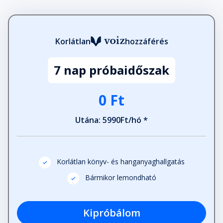
Korlátlan
hozzáférés
7 nap próbaidőszak
0 Ft
Utána: 5990Ft/hó *
Korlátlan könyv- és hanganyaghallgatás
Bármikor lemondható
Kipróbálom