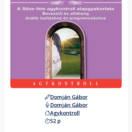
Domján Gábor
Domján Gábor
Agykontroll
52 p