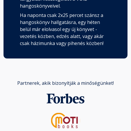
hangoskönyveivel.
Ha naponta csak 2x25 percet szánsz a
hangoskönyv hallgatásra, egy héten
belül már elolvasol egy új könyvet -
vezetés közben, edzés alatt, vagy akár
csak házimunka vagy pihenés közben!
Partnerek, akik bizonyítják a minőségünket!