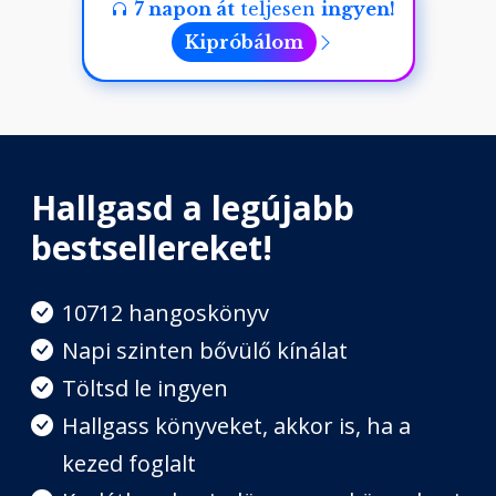
7 napon át
teljesen
ingyen!
Kipróbálom
Hallgasd a legújabb
bestsellereket!
10712 hangoskönyv
Napi szinten bővülő kínálat
Töltsd le ingyen
Hallgass könyveket, akkor is, ha a
kezed foglalt