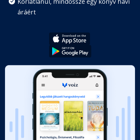
Korlátlanul, mindössze egy könyv havi
áráért