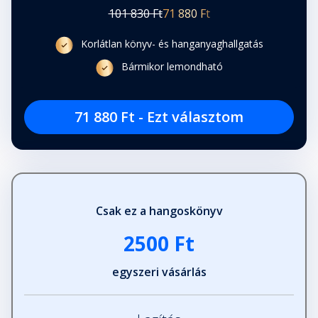
101 830 Ft
71 880 Ft
Korlátlan könyv- és hanganyaghallgatás
Bármikor lemondható
71 880 Ft - Ezt választom
Csak ez a hangoskönyv
2500 Ft
egyszeri vásárlás