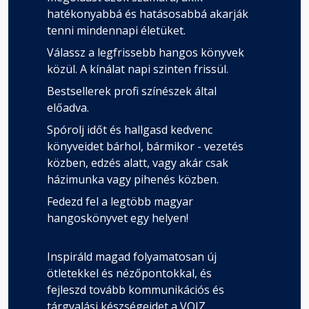
hatékonyabbá és hatásosabbá akarják
tenni mindennapi életüket.
Válassz a legfrissebb hangos könyvek
közül. A kínálat napi szinten frissül.
Bestsellerek profi színészek által
előadva.
Spórolj időt és hallgasd kedvenc
könyveidet bárhol, bármikor - vezetés
közben, edzés alatt, vagy akár csak
házimunka vagy pihenés közben.
Fedezd fel a legtöbb magyar
hangoskönyvet egy helyen!
Inspiráld magad folyamatosan új
ötletekkel és nézőpontokkal, és
fejleszd tovább kommunikációs és
tárgyalási készségeidet a VOIZ