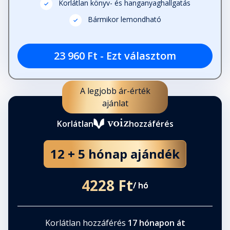
Korlátlan könyv- és hanganyaghallgatás
Bármikor lemondható
23 960 Ft - Ezt választom
A legjobb ár-érték
ajánlat
Korlátlan
hozzáférés
12 + 5 hónap ajándék
4228 Ft
/ hó
Korlátlan hozzáférés
17 hónapon át