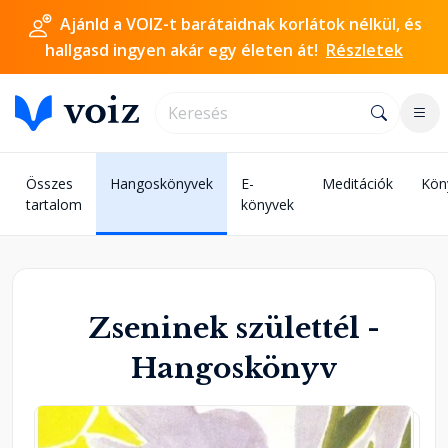
Ajánld a VOIZ-t barátaidnak korlátok nélkül, és
hallgasd ingyen akár egy életen át!
Részletek
Összes
Hangoskönyvek
E-
Meditációk
Kön
tartalom
könyvek
Zseninek születtél -
Hangoskönyv