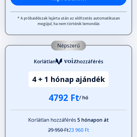
* A próbaidőszak lejárta után az előfizetés automatikusan
megújul, ha nem történik lemondás
Népszerű
Korlátlan
hozzáférés
4 + 1 hónap ajándék
4792 Ft
/ hó
Korlátlan hozzáférés
5 hónapon át
29 950 Ft
23 960 Ft