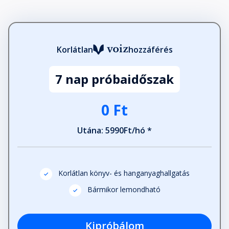
Korlátlan
hozzáférés
7 nap próbaidőszak
0 Ft
Utána: 5990Ft/hó *
Korlátlan könyv- és hanganyaghallgatás
Bármikor lemondható
Kipróbálom