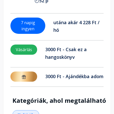
52 p
utána akár 4 228 Ft /
7 napig
ingyen
hó
3000 Ft - Csak ez a
Vásárlás
hangoskönyv
3000 Ft - Ajándékba adom
Kategóriák, ahol megtalálható