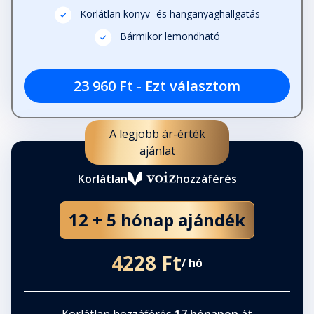
Korlátlan könyv- és hanganyaghallgatás
Bármikor lemondható
23 960 Ft - Ezt választom
A legjobb ár-érték
ajánlat
Korlátlan
hozzáférés
12 + 5 hónap ajándék
4228 Ft
/ hó