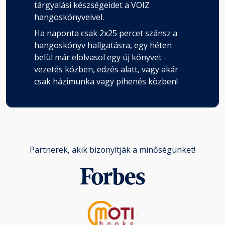
tárgyalási készségeidet a VOIZ
hangoskönyveivel.
Ha naponta csak 2x25 percet szánsz a
hangoskönyv hallgatásra, egy héten
belül már elolvasol egy új könyvet -
vezetés közben, edzés alatt, vagy akár
csak házimunka vagy pihenés közben!
Partnerek, akik bizonyítják a minőségünket!