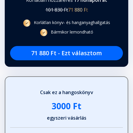
Korlátlan hozzáférés
17 hónapon át
101 830 Ft
71 880 Ft
Korlátlan könyv- és hanganyaghallgatás
Bármikor lemondható
71 880 Ft - Ezt választom
Csak ez a hangoskönyv
3000 Ft
egyszeri vásárlás