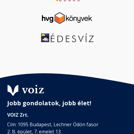
Jobb gondolatok, jobb élet!
VOIZ Zrt.
Cím: 1095 Budapest, Lechner Ödön fasor
2. B. épület, 7. emelet 13.