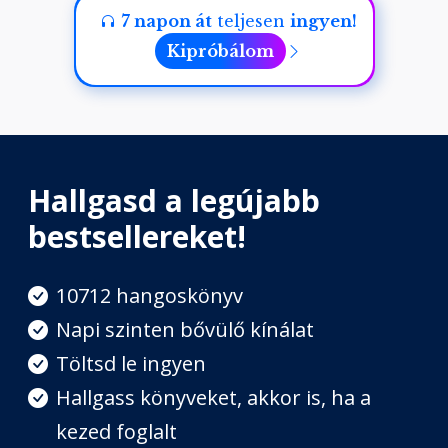
7 napon át
teljesen
ingyen!
Kipróbálom
Hallgasd a legújabb
bestsellereket!
10712 hangoskönyv
Napi szinten bővülő kínálat
Töltsd le ingyen
Hallgass könyveket, akkor is, ha a
kezed foglalt