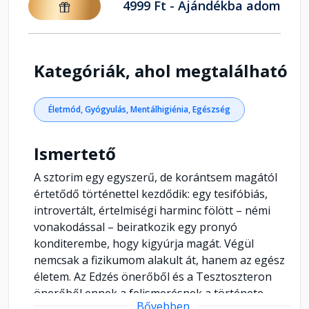
4999 Ft - Ajándékba adom
Kategóriák, ahol megtalálható
Életmód, Gyógyulás, Mentálhigiénia, Egészség
Ismertető
A sztorim egy egyszerű, de korántsem magától
értetődő történettel kezdődik: egy tesifóbiás,
introvertált, értelmiségi harminc fölött – némi
vonakodással – beiratkozik egy pronyó
konditerembe, hogy kigyúrja magát. Végül
nemcsak a fizikumom alakult át, hanem az egész
életem. Az Edzés önerőből és a Tesztoszteron
önerőből ennek a felismerésnek a története.
Bővebben