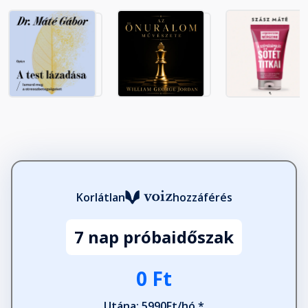
15. Fehérjék és zsírok
rangsorolása: stratégia
Fejezet hossza: 00:02:45
16. Tiszta étkezés a gyakorlatban:
taktika
Fejezet hossza: 00:06:34
17. Ételkészítés 5 összetevőből:
Korlátlan
hozzáférés
taktika
Fejezet hossza: 00:17:21
7 nap próbaidőszak
18. Az étkezések időzítése
Fejezet hossza: 00:21:44
0 Ft
Utána: 5990Ft/hó *