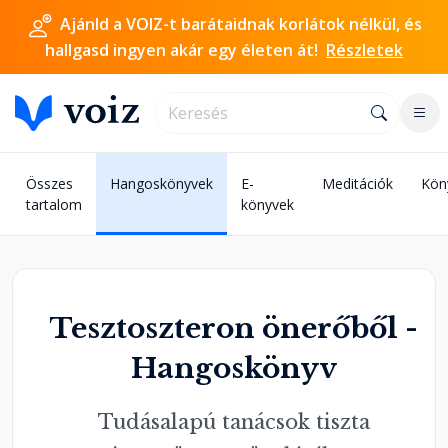
Ajánld a VOIZ-t barátaidnak korlátok nélkül, és
hallgasd ingyen akár egy életen át!
Részletek
Összes
Hangoskönyvek
E-
Meditációk
Kön
tartalom
könyvek
Tesztoszteron önerőből -
Hangoskönyv
Tudásalapú tanácsok tiszta