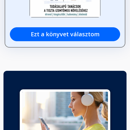
Ezt a könyvet választom