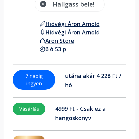
Hallgass bele!
Hidvégi Áron Arnold
Hidvégi Áron Arnold
Aron Store
6 ó 53 p
utána akár 4 228 Ft /
7 napig
ingyen
hó
4999 Ft - Csak ez a
Vásárlás
hangoskönyv