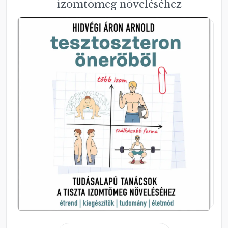
izomtömeg növeléséhez