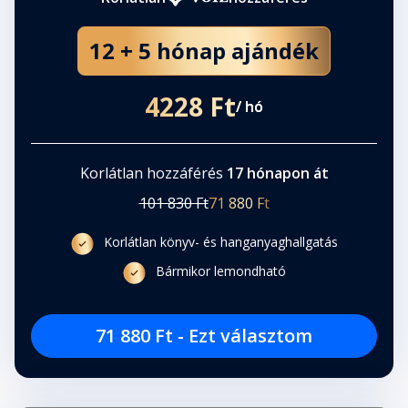
12 + 5 hónap ajándék
4228 Ft
/ hó
Korlátlan hozzáférés
17 hónapon át
101 830 Ft
71 880 Ft
Korlátlan könyv- és hanganyaghallgatás
Bármikor lemondható
71 880 Ft - Ezt választom