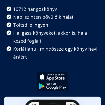
10712 hangoskönyv
6. fejezet: Teljes szívből szerelem
Fejezet hossza: 00:47:57
Napi szinten bővülő kínálat
Töltsd le ingyen
7. fejezet: Érzékeny gyerekek
Hallgass könyveket, akkor is, ha a
nevelése
Fejezet hossza: 01:00:27
kezed foglalt
Korlátlanul, mindössze egy könyv havi
8. fejezet: Több mint fizetés
áráért
Fejezet hossza: 00:51:26
9. fejezet: Az érzékenység
forradalma
Fejezet hossza: 00:51:23
Köszönetnyilvánítás