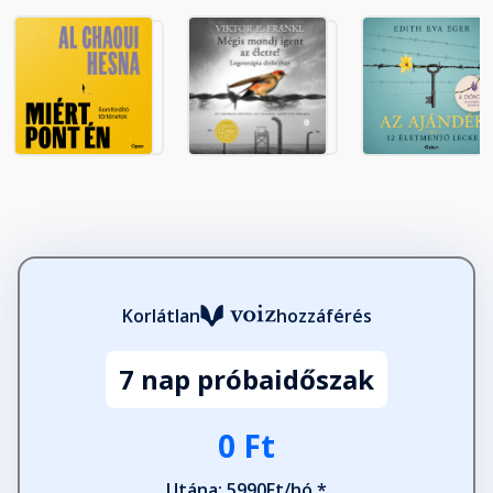
Korlátlan
hozzáférés
7 nap próbaidőszak
0 Ft
Utána: 5990Ft/hó *