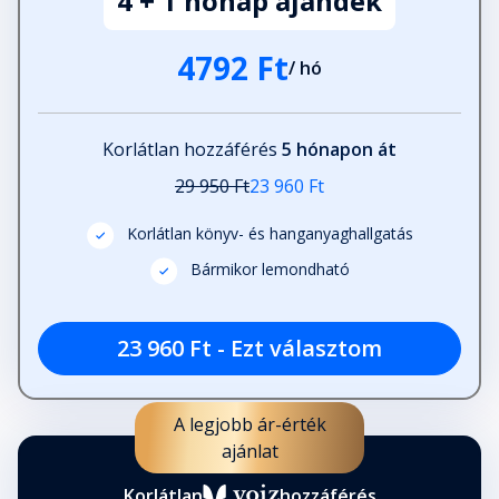
4 + 1 hónap ajándék
4792 Ft
/ hó
Korlátlan hozzáférés
5 hónapon át
29 950 Ft
23 960 Ft
Korlátlan könyv- és hanganyaghallgatás
Bármikor lemondható
23 960 Ft - Ezt választom
A legjobb ár-érték
ajánlat
Korlátlan
hozzáférés