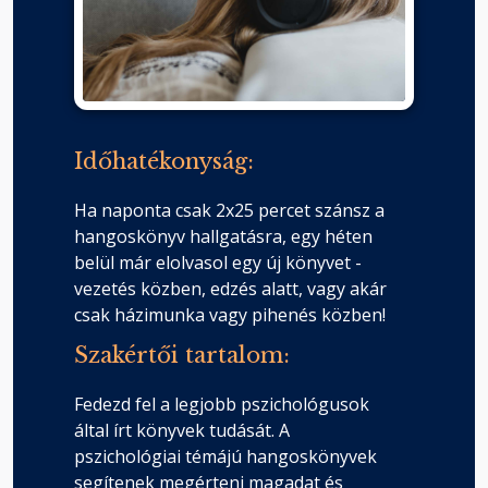
Időhatékonyság:
Ha naponta csak 2x25 percet szánsz a
hangoskönyv hallgatásra, egy héten
belül már elolvasol egy új könyvet -
vezetés közben, edzés alatt, vagy akár
csak házimunka vagy pihenés közben!
Szakértői tartalom:
Fedezd fel a legjobb pszichológusok
által írt könyvek tudását. A
pszichológiai témájú hangoskönyvek
segítenek megérteni magadat és