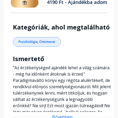
4190 Ft - Ajándékba adom
Kategóriák, ahol megtalálható
Pszichológia, Önismeret
Ismertető
"Az érzékenységed ajándék lehet a világ számára
- még ha időnként átoknak is érzed."
Paradigmaváltó könyv egy régóta alulértékelt, de
rendkívül előnyös személyiségvonásról. Mit jelent
túlérzékenynek lenni, miért titkoljuk, és hogyan
válhat az érzékenységünk a legnagyobb
erőnkké? Ne sírj! Ezt most igazán túlreagálod! Ne
légy már olyan érzékeny! - halljuk sokszor. Az
Bővebben