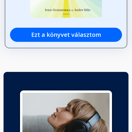
Ezt a könyvet választom