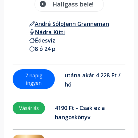
Hallgass bele!
André Sólo
Jenn Granneman
Nádra Kitti
Édesvíz
8 ó 24 p
utána akár 4 228 Ft /
7 napig
ingyen
hó
4190 Ft - Csak ez a
Vásárlás
hangoskönyv