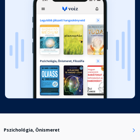
Fejezet hossza: 00:12:21
Érzékenységhatározó
Fejezet hossza: 00:03:12
Pszichológia, Önismeret