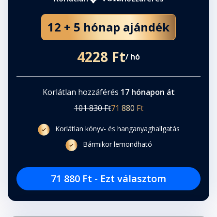
12 + 5 hónap ajándék
4228 Ft
/ hó
Korlátlan hozzáférés
17 hónapon át
101 830 Ft
71 880 Ft
Korlátlan könyv- és hanganyaghallgatás
Bármikor lemondható
71 880 Ft - Ezt választom