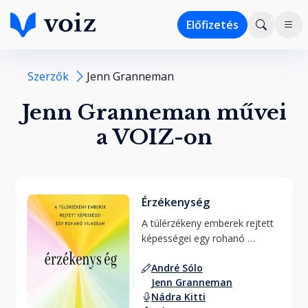
Előfizetés
Szerzők
Jenn Granneman
Jenn Granneman művei
a VOIZ-on
Érzékenység
A túlérzékeny emberek rejtett 
képességei egy rohanó 
világban 
André Sólo
Jenn Granneman
Nádra Kitti