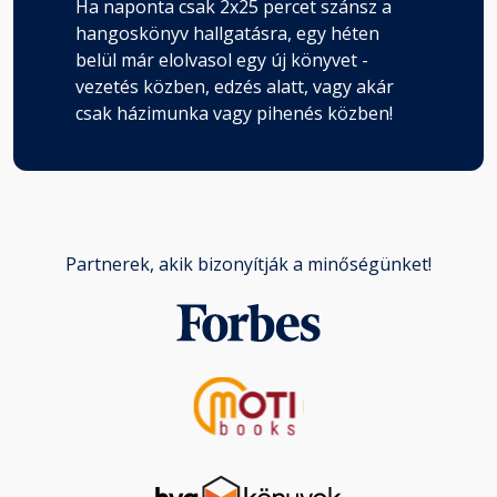
Ha naponta csak 2x25 percet szánsz a
hangoskönyv hallgatásra, egy héten
belül már elolvasol egy új könyvet -
vezetés közben, edzés alatt, vagy akár
csak házimunka vagy pihenés közben!
Partnerek, akik bizonyítják a minőségünket!