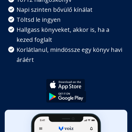
Napi szinten bővülő kínálat
Az éj hangjai
Töltsd le ingyen
Fejezet hossza: 00:22:01
Hallgass könyveket, akkor is, ha a
kezed foglalt
A szigetlakók története
Fejezet hossza: 00:33:09
Korlátlanul, mindössze egy könyv havi
áráért
Ali Csorbadzsi
Fejezet hossza: 00:11:45
Az élő alabástrom
Fejezet hossza: 00:05:59
A hajóstemetés
Fejezet hossza: 00:09:33