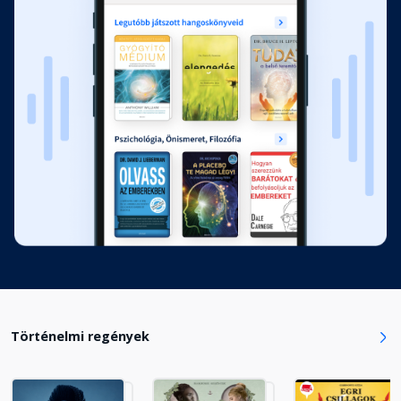
A nevetni való tréfa
Fejezet hossza: 00:07:23
A Szent Borbála végzete
Fejezet hossza: 00:12:41
A fogadott apa
Fejezet hossza: 00:26:13
A jó tanács
Fejezet hossza: 00:12:07
Történelmi regények
A vörös félhold
Fejezet hossza: 00:13:27