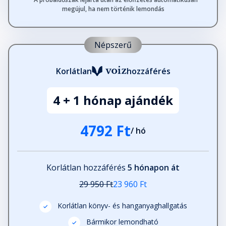
Fejezet hossza: 00:17:06
megújul, ha nem történik lemondás
Tropicus Capricorni
Népszerű
Fejezet hossza: 00:48:02
Korlátlan
hozzáférés
Az édes otthon
Fejezet hossza: 00:10:12
4 + 1 hónap ajándék
4792 Ft
/ hó
A családi ékszer
Fejezet hossza: 00:30:38
Korlátlan hozzáférés
5 hónapon át
Egy új vendég
29 950 Ft
23 960 Ft
Fejezet hossza: 00:48:05
Korlátlan könyv- és hanganyaghallgatás
Bármikor lemondható
A faragóember