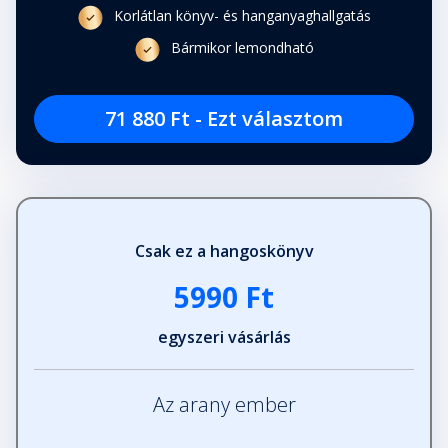
Korlátlan könyv- és hanganyaghallgatás
Fejezet hossza: 00:19:47
Bármikor lemondható
A jég
Fejezet hossza: 00:36:30
71 880 Ft - Ezt választom
A rém
Fejezet hossza: 01:02:05
Csak ez a hangoskönyv
Mit beszél a Hold? Mit beszél a
5990 Ft
jég?
Fejezet hossza: 00:14:02
egyszeri vásárlás
Ki jön?
Fejezet hossza: 00:08:01
Az arany ember