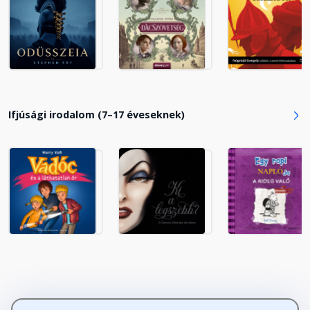
Az aranybánya
Fejezet hossza: 00:48:22
Leánytréfa
Ifjúsági irodalom (7–17 éveseknek)
Fejezet hossza: 00:38:33
Ez is egy tréfa
Fejezet hossza: 00:17:50
A menyasszonyköntös
Fejezet hossza: 00:37:46
Tímea
Fejezet hossza: 00:38:32