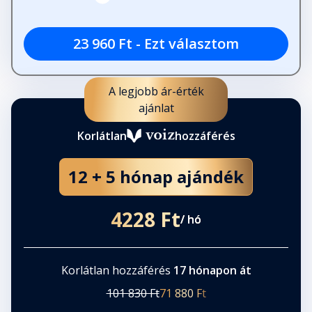
Fejezet hossza: 00:16:29
23 960 Ft - Ezt választom
Noémi
Fejezet hossza: 00:35:59
A legjobb ár-érték
ajánlat
Melankólia
Korlátlan
hozzáférés
Fejezet hossza: 00:51:43
12 + 5 hónap ajándék
Tereza
Fejezet hossza: 00:29:02
4228 Ft
/ hó
A kettétört kard
Fejezet hossza: 00:52:16
Korlátlan hozzáférés
17 hónapon át
101 830 Ft
71 880 Ft
Az első veszteség