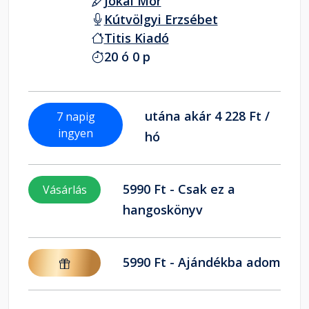
Jókai Mór
Kútvölgyi Erzsébet
Titis Kiadó
20 ó 0 p
utána akár 4 228 Ft /
7 napig
ingyen
hó
5990 Ft - Csak ez a
Vásárlás
hangoskönyv
5990 Ft - Ajándékba adom