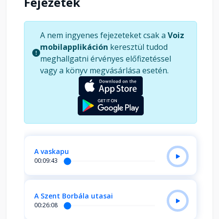
Fejezetek
A nem ingyenes fejezeteket csak a
Voiz
mobilapplikáción
keresztül tudod
meghallgatni érvényes előfizetéssel
vagy a könyv megvásárlása esetén.
A vaskapu
00:09:43
A Szent Borbála utasai
00:26:08