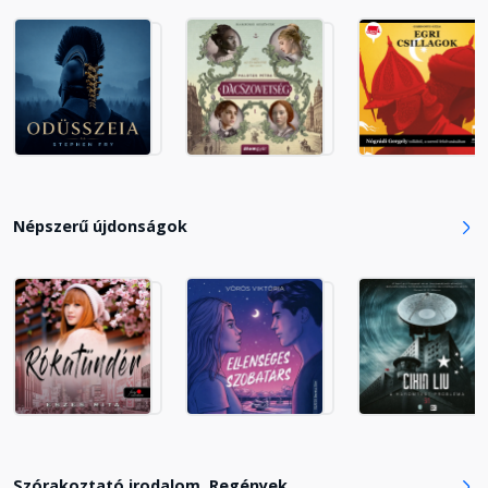
16. fejezet
Fejezet hossza: 00:50:01
17. fejezet
Fejezet hossza: 00:28:15
18. fejezet
Népszerű újdonságok
Fejezet hossza: 00:33:36
19. fejezet
Fejezet hossza: 00:33:44
20. fejezet
Fejezet hossza: 00:25:59
Szórakoztató irodalom, Regények