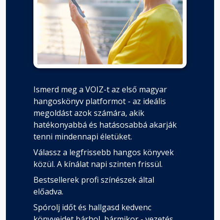
Ismerd meg a VOIZ-t az első magyar
hangoskönyv platformot - az ideális
megoldást azok számára, akik
hatékonyabbá és hatásosabbá akarják
tenni mindennapi életüket.
Válassz a legfrissebb hangos könyvek
közül. A kínálat napi szinten frissül.
Bestsellerek profi színészek által
előadva.
Spórolj időt és hallgasd kedvenc
könyveidet bárhol, bármikor - vezetés