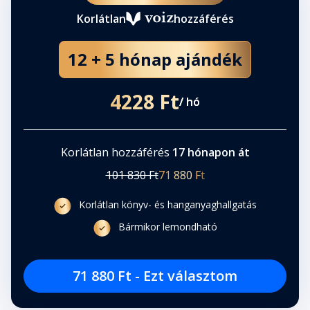
Korlátlan
hozzáférés
36. fejezet
Fejezet hossza: 00:07:44
12 + 5 hónap ajándék
Köszönetnyilvánítás
4228 Ft
/ hó
Fejezet hossza: 00:00:56
Korlátlan hozzáférés
17 hónapon át
101 830 Ft
71 880 Ft
Korlátlan könyv- és hanganyaghallgatás
Bármikor lemondható
71 880 Ft - Ezt választom