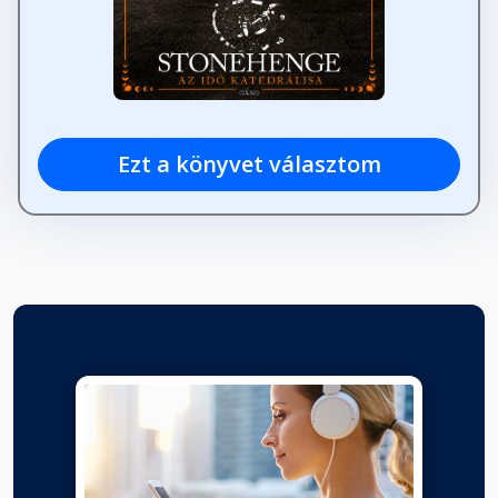
Ezt a könyvet választom