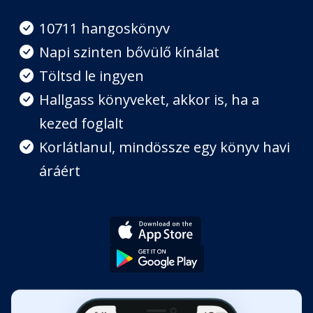
6. fejezet
Fejezet hossza: 00:58:49
10711 hangoskönyv
Napi szinten bővülő kínálat
7. fejezet
Töltsd le ingyen
Fejezet hossza: 00:43:08
Hallgass könyveket, akkor is, ha a
kezed foglalt
8. fejezet
Fejezet hossza: 00:30:16
Korlátlanul, mindössze egy könyv havi
áráért
9. fejezet
Fejezet hossza: 00:50:30
10. fejezet
Fejezet hossza: 00:26:20