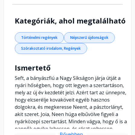
Kategóriák, ahol megtalálható
Történelmi regények
Népszerű újdonságok
Szórakoztató irodalom, Regények
Ismertető
Seft, a bányászfiú a Nagy Síkságon járja útját a
nyári hőségben, hogy ott legyen a szertartáson,
mely az új év kezdetét jelzi. Azért tart az ünnepre,
hogy elcserélje kovaköveit egyéb hasznos
dolgokra, és megkeresse Neent, a pásztorlányt,
akit szeret. Joia, Neen húga elbűvölve figyeli a
nyárközepi szertartást. Minden vágya, hogy ő is a
papnők egyike lehessen, és részt vehessen
Bővebben