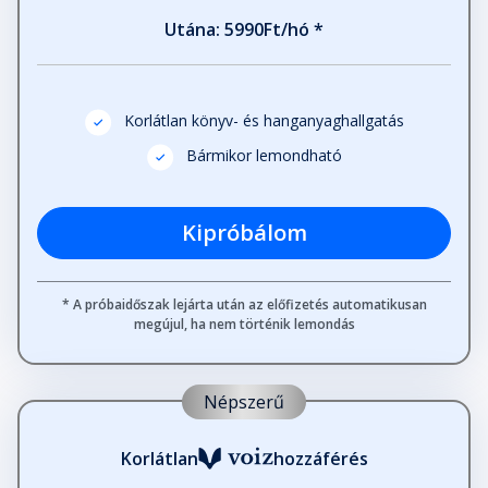
Utána: 5990Ft/hó *
26. fejezet
Fejezet hossza: 00:24:10
Korlátlan könyv- és hanganyaghallgatás
27. fejezet
Fejezet hossza: 00:21:56
Bármikor lemondható
28. fejezet
Kipróbálom
Fejezet hossza: 00:38:03
* A próbaidőszak lejárta után az előfizetés automatikusan
megújul, ha nem történik lemondás
29. fejezet
Fejezet hossza: 00:22:50
Népszerű
30. fejezet
Fejezet hossza: 00:34:38
Korlátlan
hozzáférés