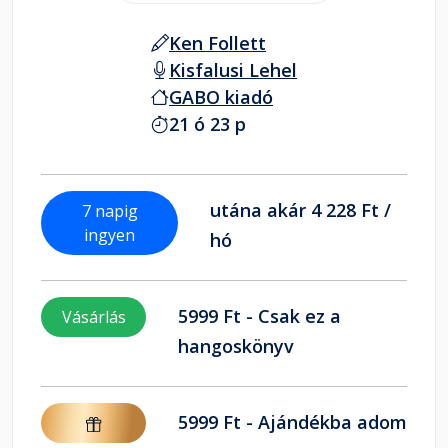
Ken Follett
Kisfalusi Lehel
GABO kiadó
21 ó 23 p
utána akár 4 228 Ft /
7 napig
ingyen
hó
5999 Ft - Csak ez a
Vásárlás
hangoskönyv
5999 Ft - Ajándékba adom