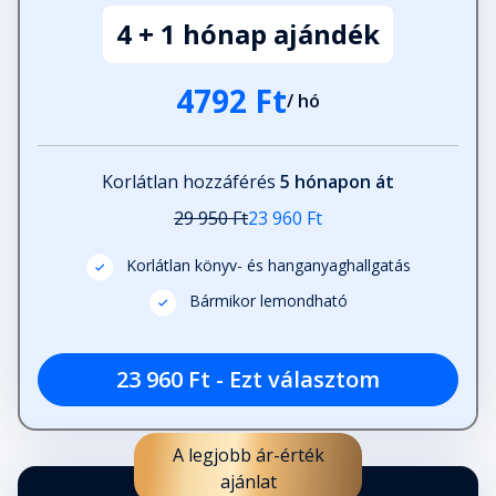
4 + 1 hónap ajándék
31. fejezet
Fejezet hossza: 00:35:05
4792 Ft
/ hó
32. fejezet
Fejezet hossza: 00:32:33
Korlátlan hozzáférés
5 hónapon át
29 950 Ft
23 960 Ft
33. fejezet
Fejezet hossza: 00:37:11
Korlátlan könyv- és hanganyaghallgatás
Bármikor lemondható
34. fejezet
Fejezet hossza: 00:43:06
23 960 Ft - Ezt választom
35. fejezet
A legjobb ár-érték
Fejezet hossza: 00:16:16
ajánlat