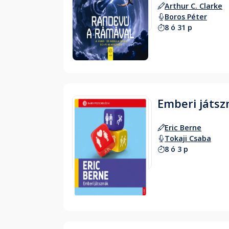
Arthur C. Clarke
Boros Péter
8 ó 31 p
Hallgass bele
Emberi játs
Eric Berne
Tokaji Csaba
8 ó 3 p
Hallgass bele