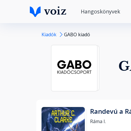
Hangoskönyvek
Kiadók
GABO kiadó
G
Randevú a R
Ráma I. 