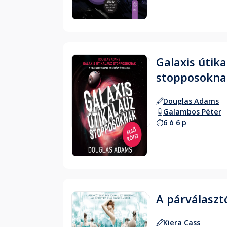
Hallgass bele
Galaxis útika
stopposoknak
Douglas Adams
Galambos Péter
6 ó 6 p
Hallgass bele
A párválaszt
Kiera Cass