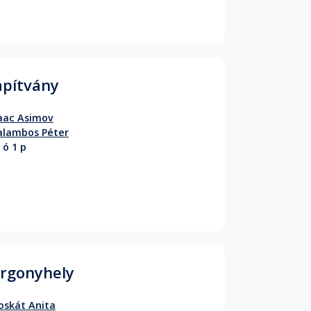
apítvány
aac Asimov
alambos Péter
 ó 1 p
rgonyhely
skát Anita