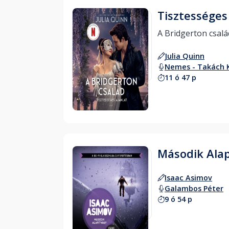
Tisztességes
Julia Quinn
Nemes - Takách 
11 ó 47 p
Hallgass bele
Második Ala
Isaac Asimov
Galambos Péter
9 ó 54 p