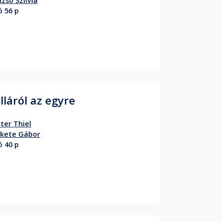
izsó Szilvia
ó 56 p
lláról az egyre
ter Thiel
ekete Gábor
ó 40 p