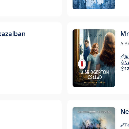
kazalban
Mr
Ju
N
12
Hallgass bele
Ne
Ta