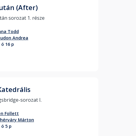
után (After)
Miután sorozat 1. része 
nna Todd
audon Andrea
 ó 16 p
Katedrális
Kingsbridge-sorozat I. 
n Follett
hérváry Márton
 ó 5 p