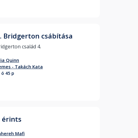
. Bridgerton csábítása
A Bridgerton család 4. 
lia Quinn
emes - Takách Kata
 ó 45 p
 érints
hereh Mafi