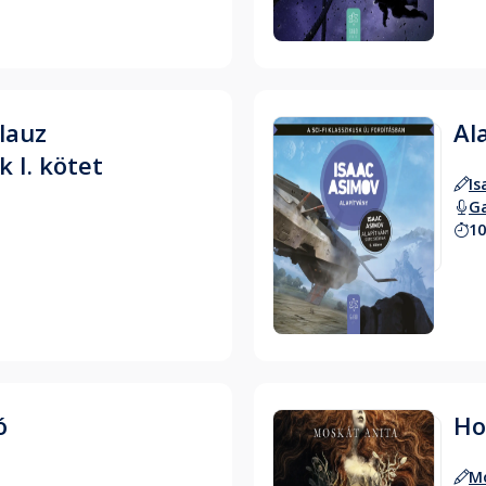
Hallgass bele
lauz
Al
 I. kötet
Is
G
10
Hallgass bele
ó
Ho
Mo