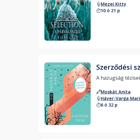
Mezei Kitty
10 ó 21 p
Hallgass bele
Szerződési s
Moskát Anita
Háver-Varga Mar
6 ó 32 p
Hallgass bele