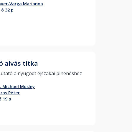
áver-Varga Marianna
 ó 32 p
ó alvás titka
Útmutató a nyugodt éjszakai pihenéshez 
. Michael Mosley
ros Péter
ó 19 p