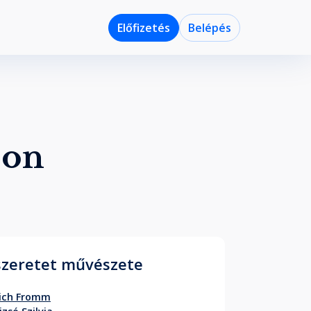
Előfizetés
Belépés
-on
szeretet művészete
rich Fromm