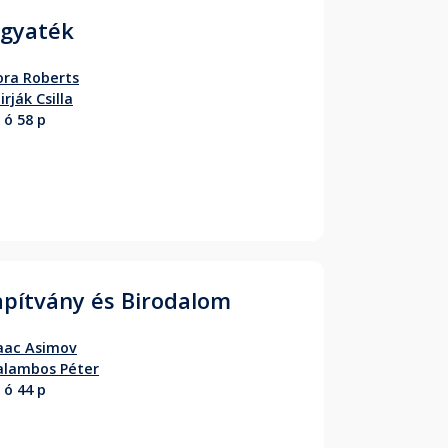
gyaték
ra Roberts
irják Csilla
 ó 58 p
apítvány és Birodalom
aac Asimov
alambos Péter
 ó 44 p