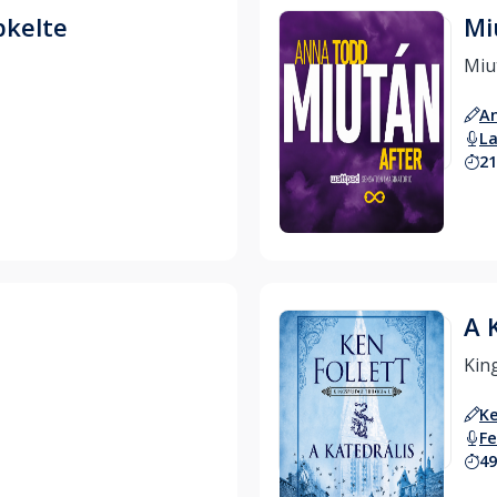
pkelte
Mi
A
L
21
Hallgass bele
A 
Ke
Fe
49
Hallgass bele