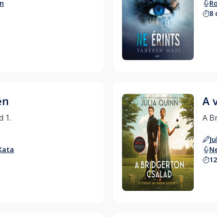
án
Ro
8 
Hallgass bele
én
A 
A Bridgerton család 1. 
Ju
Kata
N
12
Hallgass bele