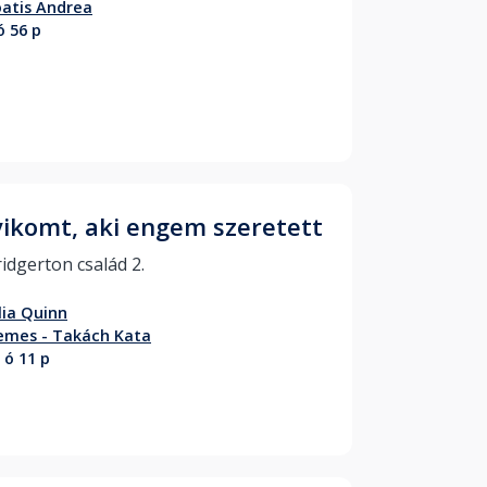
atis Andrea
ó 56 p
vikomt, aki engem szeretett
A Bridgerton család 2. 
lia Quinn
emes - Takách Kata
 ó 11 p