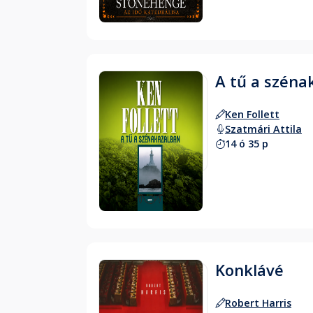
A tű a széna
Ken Follett
Szatmári Attila
14 ó 35 p
Hallgass bele
Konklávé
Robert Harris