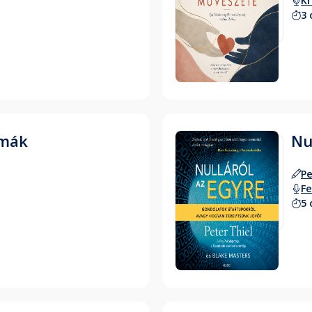
Kr
3 
Hallgass bele
zmák
Nu
Pe
F
5 
Hallgass bele