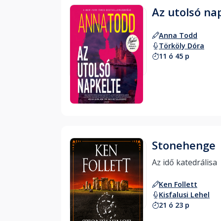
Az utolsó na
Anna Todd
Törköly Dóra
11 ó 45 p
Hallgass bele
Stonehenge
Az idő katedrálisa 
Ken Follett
Kisfalusi Lehel
21 ó 23 p
Hallgass bele