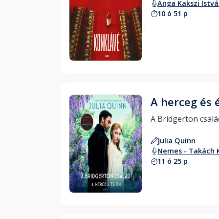
Anga Kakszi Istv
10 ó 51 p
Hallgass bele
A herceg és 
Julia Quinn
Nemes - Takách 
11 ó 25 p
Hallgass bele