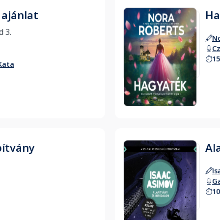
 ajánlat
Ha
A Bridgerton család 3. 
No
Cz
15
Kata
Hallgass bele
pítvány
Al
Is
G
10