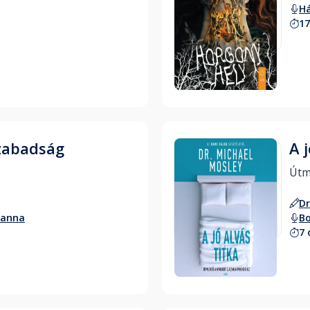
H
17
Hallgass bele
zabadság
A j
A hazugság tézisei 
Dr
ianna
Bo
7 
Hallgass bele