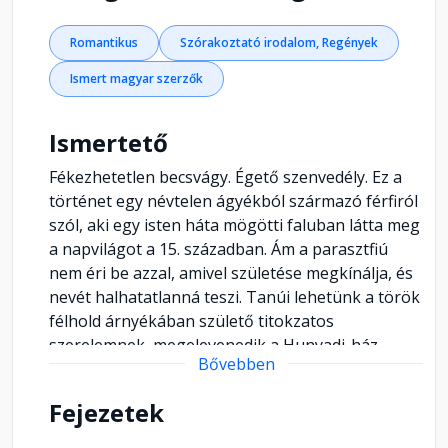
Romantikus
Szórakoztató irodalom, Regények
Ismert magyar szerzők
Ismertető
Fékezhetetlen becsvágy. Égető szenvedély. Ez a
történet egy névtelen ágyékból származó férfiról
szól, aki egy isten háta mögötti faluban látta meg
a napvilágot a 15. században. Ám a parasztfiú
nem éri be azzal, amivel születése megkínálja, és
nevét halhatatlanná teszi. Tanúi lehetünk a török
félhold árnyékában születő titokzatos
szerelemnek, megelevenedik a Hunyadi-ház
Bővebben
vezette birodalom, vele együtt a politika, pénz,
intrika, és ármány labirintusa, melyben
Fejezetek
üstökösként ragyog fel a tettvágytól hajtott,
ambiciózus, féktelen ifjú, aki helyet tör magának