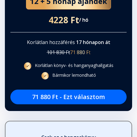
12 + 5 hónap ajándék
38. Oligarcha
4228 Ft
/ hó
Fejezet hossza: 00:20:37
Korlátlan hozzáférés
17 hónapon át
39. Eta
Fejezet hossza: 00:07:50
101 830 Ft
71 880 Ft
Korlátlan könyv- és hanganyaghallgatás
40. Isten hangja
Bármikor lemondható
Fejezet hossza: 00:12:14
71 880 Ft - Ezt választom
41. Róma
Fejezet hossza: 00:15:17
42. Isten hangja
Fejezet hossza: 00:14:50