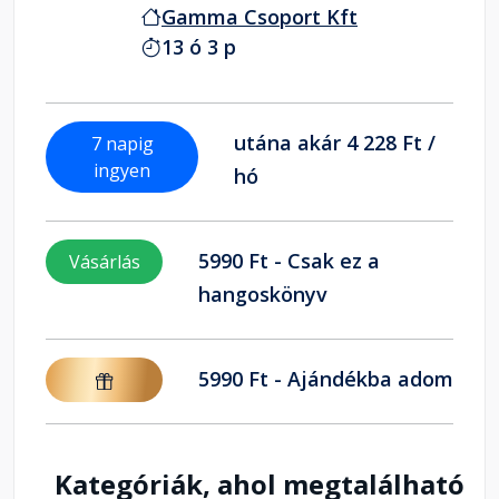
Gamma Csoport Kft
13 ó 3 p
utána akár 4 228 Ft /
7 napig
ingyen
hó
5990 Ft - Csak ez a
Vásárlás
hangoskönyv
5990 Ft - Ajándékba adom
Kategóriák, ahol megtalálható