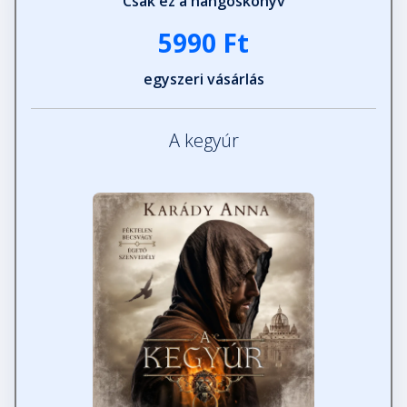
Csak ez a hangoskönyv
5990 Ft
43. Bulla
Fejezet hossza: 00:11:46
egyszeri vásárlás
44. Utolsó óra
A kegyúr
Fejezet hossza: 00:03:13
45. Utóhang
Fejezet hossza: 00:09:11