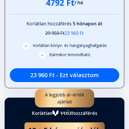
4792 Ft
/ hó
33. Harci szekér
Fejezet hossza: 00:11:06
Korlátlan hozzáférés
5 hónapon át
29 950 Ft
23 960 Ft
34. A holló
Fejezet hossza: 00:17:23
Korlátlan könyv- és hanganyaghallgatás
Bármikor lemondható
35. Buda
Fejezet hossza: 00:34:02
23 960 Ft - Ezt választom
36. Az oroszlán
A legjobb ár-érték
Fejezet hossza: 00:27:33
ajánlat
Korlátlan
hozzáférés
37. A sas
Fejezet hossza: 00:39:00