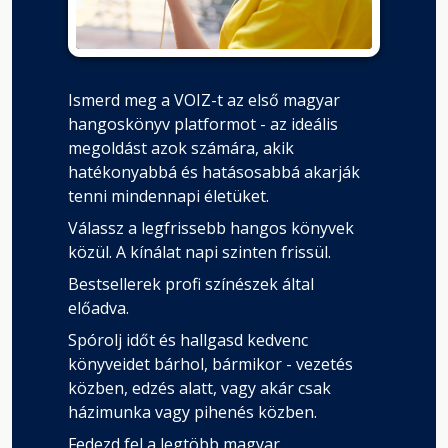
Ismerd meg a VOIZ-t az első magyar
hangoskönyv platformot - az ideális
megoldást azok számára, akik
hatékonyabbá és hatásosabbá akarják
tenni mindennapi életüket.
Válassz a legfrissebb hangos könyvek
közül. A kínálat napi szinten frissül.
Bestsellerek profi színészek által
előadva.
Spórolj időt és hallgasd kedvenc
könyveidet bárhol, bármikor - vezetés
közben, edzés alatt, vagy akár csak
házimunka vagy pihenés közben.
Fedezd fel a legtöbb magyar