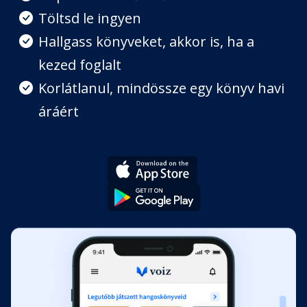
8. Erdőd
Töltsd le ingyen
Fejezet hossza: 00:07:20
Hallgass könyveket, akkor is, ha a
kezed foglalt
9. Órák és leckék
Fejezet hossza: 00:20:34
Korlátlanul, mindössze egy könyv havi
áráért
10. Gábris
Fejezet hossza: 00:30:52
11. Tőr és bosszú
Fejezet hossza: 00:14:22
12. Sára
Fejezet hossza: 00:16:48