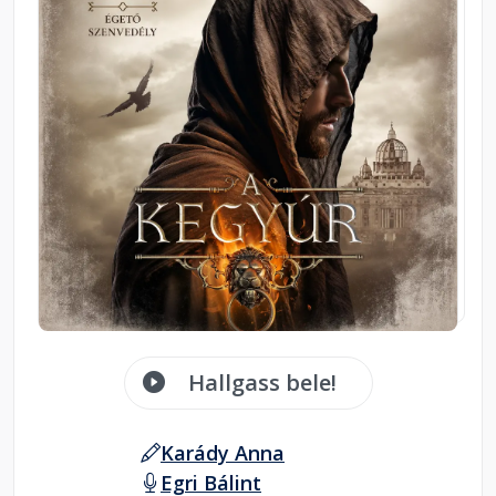
Hallgass bele!
Karády Anna
Egri Bálint