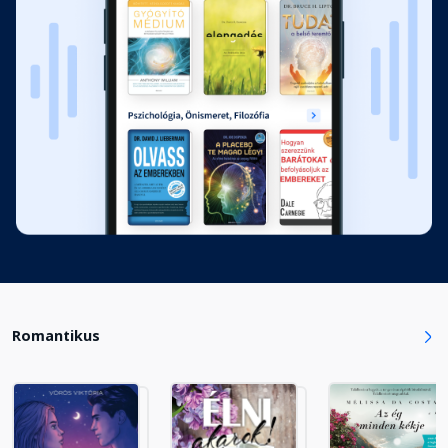
13. Csók és pofon
Fejezet hossza: 00:09:29
14. Sárkány
Fejezet hossza: 00:24:03
15. Hold és virág
Fejezet hossza: 00:20:55
16. Kard
Fejezet hossza: 00:08:44
Romantikus
17. Életem és halálom
Fejezet hossza: 00:10:53