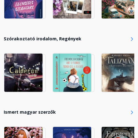
18. Démonok erdeje
Fejezet hossza: 00:26:30
19. Szatmár
Szórakoztató irodalom, Regények
Fejezet hossza: 00:25:11
20. Vissza
Fejezet hossza: 00:08:15
21. Tűz és tánc
Fejezet hossza: 00:09:26
Ismert magyar szerzők
22. Csók
Fejezet hossza: 00:07:43