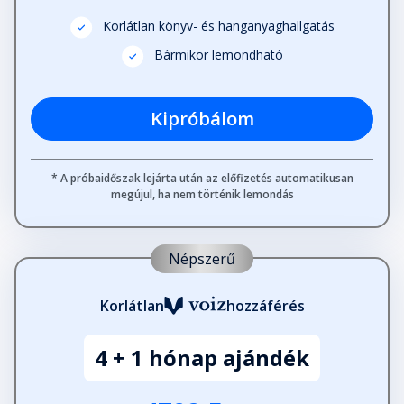
Korlátlan könyv- és hanganyaghallgatás
28. Itália
Fejezet hossza: 00:11:45
Bármikor lemondható
29. Ferrara
Kipróbálom
Fejezet hossza: 00:09:19
* A próbaidőszak lejárta után az előfizetés automatikusan
megújul, ha nem történik lemondás
30. Titel
Fejezet hossza: 00:17:11
Népszerű
31. Lovagok
Fejezet hossza: 00:17:53
Korlátlan
hozzáférés
4 + 1 hónap ajándék
32. A kegyúr
Fejezet hossza: 00:40:38