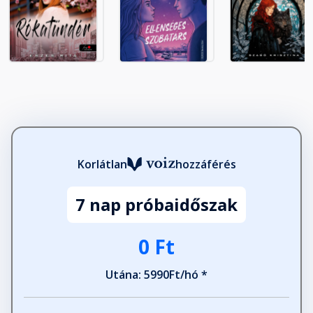
23. Ferenc és Szatmár
Fejezet hossza: 00:19:59
24. A negyedik kapu
Fejezet hossza: 00:21:46
25. Bú és bánat
Fejezet hossza: 00:22:18
Korlátlan
hozzáférés
7 nap próbaidőszak
26. Krakkó
Fejezet hossza: 00:09:37
0 Ft
Utána: 5990Ft/hó *
27. Angyalok jussa
Fejezet hossza: 00:16:13