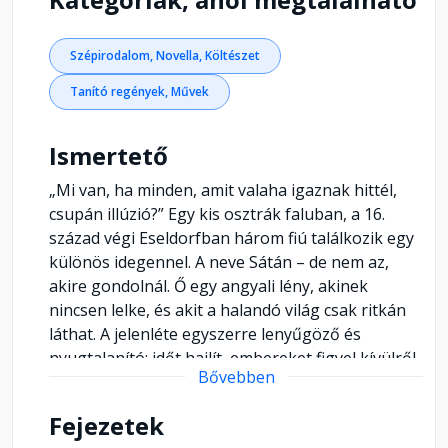
Szépirodalom, Novella, Költészet
Tanító regények, Művek
Ismertető
„Mi van, ha minden, amit valaha igaznak hittél,
csupán illúzió?” Egy kis osztrák faluban, a 16.
század végi Eseldorfban három fiú találkozik egy
különös idegennel. A neve Sátán – de nem az,
akire gondolnál. Ő egy angyali lény, akinek
nincsen lelke, és akit a halandó világ csak ritkán
láthat. A jelenléte egyszerre lenyűgöző és
nyugtalanító: időt hajlít, embereket figyel kívülről,
Bővebben
és közben egyre mélyebbre vezeti a fiatalokat az
emberi természet, a hit, a szabad akarat és a
Fejezetek
létezés értelmének kérdéseibe. Mark Twain