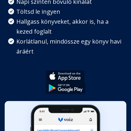
Napi szinten bővülő kínálat
Nyolcadik fejezet
Töltsd le ingyen
Fejezet hossza: 00:59:16
Hallgass könyveket, akkor is, ha a
kezed foglalt
Kilencedik fejezet
Fejezet hossza: 00:14:45
Korlátlanul, mindössze egy könyv havi
áráért
Tizedik fejezet
Fejezet hossza: 00:36:49
Tizenegyedik fejezet
Fejezet hossza: 00:08:38