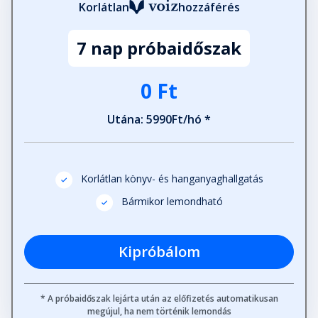
Korlátlan
hozzáférés
7 nap próbaidőszak
0 Ft
Utána: 5990Ft/hó *
Korlátlan könyv- és hanganyaghallgatás
Bármikor lemondható
Kipróbálom
* A próbaidőszak lejárta után az előfizetés automatikusan
megújul, ha nem történik lemondás