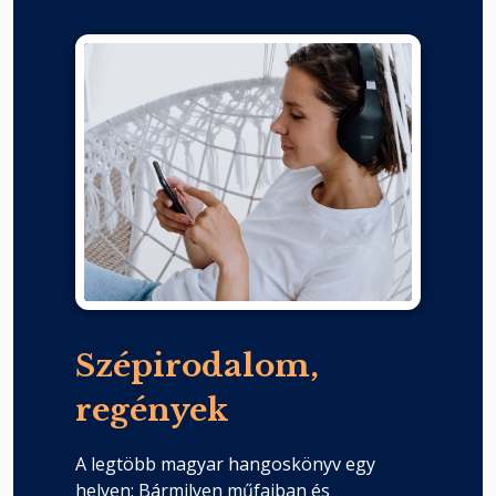
Szépirodalom,
regények
A legtöbb magyar hangoskönyv egy
helyen: Bármilyen műfajban és