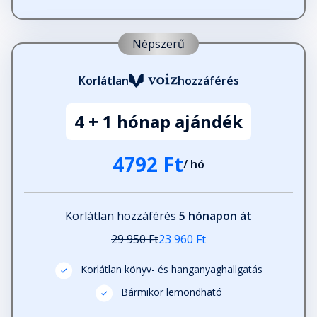
Népszerű
Korlátlan
hozzáférés
4 + 1 hónap ajándék
4792 Ft
/ hó
Korlátlan hozzáférés
5 hónapon át
29 950 Ft
23 960 Ft
Korlátlan könyv- és hanganyaghallgatás
Bármikor lemondható