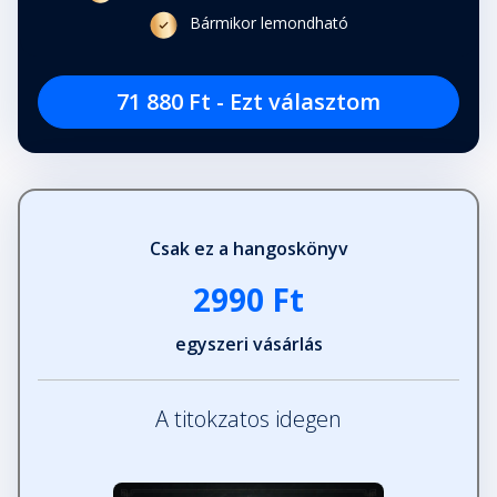
Bármikor lemondható
71 880 Ft - Ezt választom
Csak ez a hangoskönyv
2990 Ft
egyszeri vásárlás
A titokzatos idegen