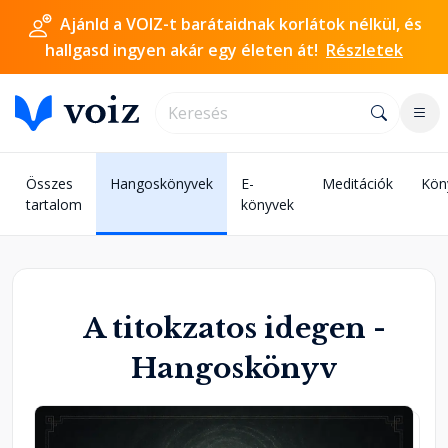
Ajánld a VOIZ-t barátaidnak korlátok nélkül, és
hallgasd ingyen akár egy életen át!
Részletek
Összes
Hangoskönyvek
E-
Meditációk
Kön
tartalom
könyvek
A titokzatos idegen -
Hangoskönyv