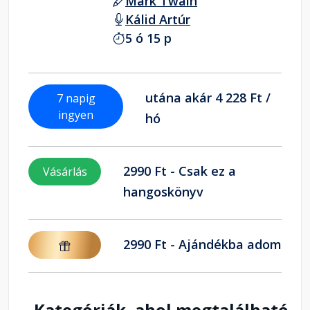
Mark Twain
Kálid Artúr
5 ó 15 p
utána akár 4 228 Ft /
7 napig
ingyen
hó
2990 Ft - Csak ez a
Vásárlás
hangoskönyv
2990 Ft - Ajándékba adom
Kategóriák, ahol megtalálható