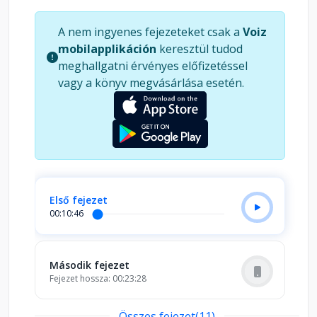
utolsó, legvitatottabb műve nem gyerekmesének
szánt filozófiai parabola. Sötét, szatirikus és
A nem ingyenes fejezeteket csak a
Voiz
mélyen gondolatébresztő. Olyan kérdéseket tesz
mobilapplikáción
keresztül tudod
fel, amelyekre ma, 2025-ben is döbbenten
meghallgatni érvényes előfizetéssel
hallgatunk: Létezik-e jó és rossz, vagy csak
vagy a könyv megvásárlása esetén.
véletlenszerű cselekedetek halmaza az élet? Van-
e sorsunk, vagy csak történnek velünk a dolgok?
És ha Isten létezik – vajon törődik-e velünk
egyáltalán?
Első fejezet
00:10:46
Második fejezet
Fejezet hossza: 00:23:28
Összes fejezet(11)