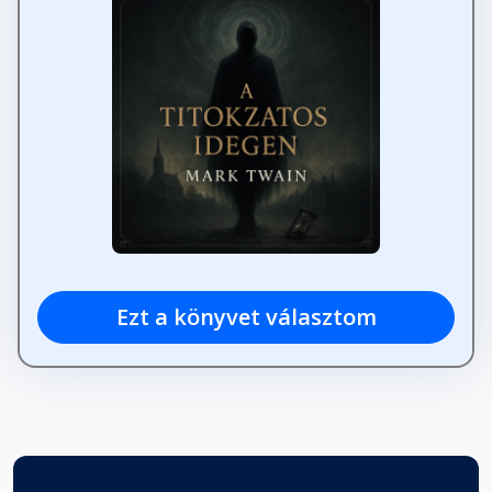
Ezt a könyvet választom