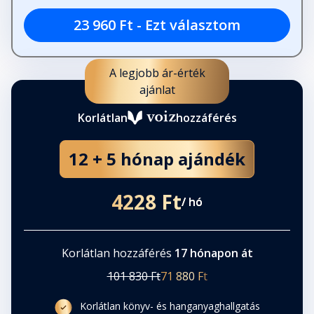
23 960 Ft - Ezt választom
A legjobb ár-érték
ajánlat
Korlátlan
hozzáférés
12 + 5 hónap ajándék
4228 Ft
/ hó
Korlátlan hozzáférés
17 hónapon át
101 830 Ft
71 880 Ft
Korlátlan könyv- és hanganyaghallgatás