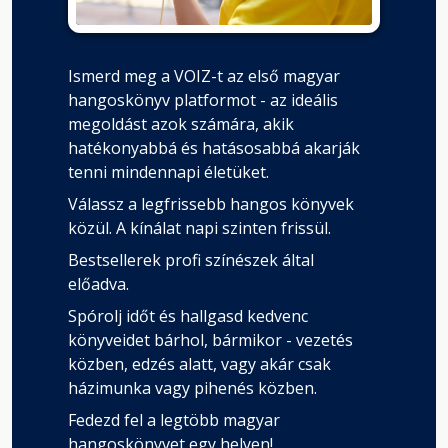
Ismerd meg a VOIZ-t az első magyar
hangoskönyv platformot - az ideális
megoldást azok számára, akik
hatékonyabbá és hatásosabbá akarják
tenni mindennapi életüket.
Válassz a legfrissebb hangos könyvek
közül. A kínálat napi szinten frissül.
Bestsellerek profi színészek által
előadva.
Spórolj időt és hallgasd kedvenc
könyveidet bárhol, bármikor - vezetés
közben, edzés alatt, vagy akár csak
házimunka vagy pihenés közben.
Fedezd fel a legtöbb magyar
hangoskönyvet egy helyen!