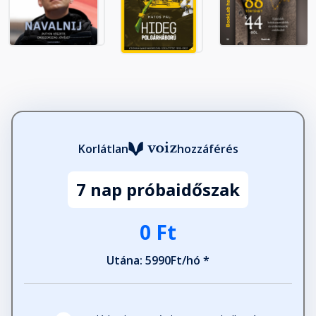
Korlátlan
hozzáférés
7 nap próbaidőszak
0 Ft
Utána: 5990Ft/hó *