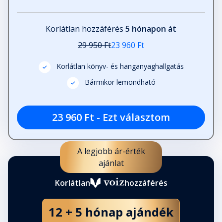
Korlátlan hozzáférés
5 hónapon át
29 950 Ft
23 960 Ft
Korlátlan könyv- és hanganyaghallgatás
Bármikor lemondható
23 960 Ft - Ezt választom
A legjobb ár-érték
ajánlat
Korlátlan
hozzáférés
12 + 5 hónap ajándék