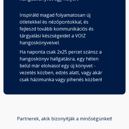
Inspiráld magad folyamatosan új
ötletekkel és nézőpontokkal, és
fejleszd tovább kommunikációs és
tárgyalási készségeidet a VOIZ
hangoskönyveivel.
Ha naponta csak 2x25 percet szánsz a
hangoskönyv hallgatásra, egy héten
belül már elolvasol egy új könyvet -
vezetés közben, edzés alatt, vagy akár
csak házimunka vagy pihenés közben!
Partnerek, akik bizonyítják a minőségünket!