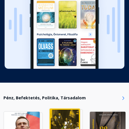
kiválasztása és beillesztése
Fejezet hossza: 01:26:51
9. Fejezet: Legendás Munkatársi
Élménytérkép
Fejezet hossza: 01:00:41
Köszönetnyilvánítás
Fejezet hossza: 00:06:22
Pongor-Juhász Attila korábban
megjelent könyvei
Fejezet hossza: 00:00:39
Pénz, Befektetés, Politika, Társadalom