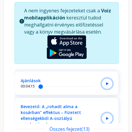
Cégfejlesztési Szisztémát bemutató
A nem ingyenes fejezeteket csak a
Voiz
könyvsorozatunk 2. kötete, ha megvalósítod, a
mobilapplikáción
keresztül tudod
céged szintet lép, és te végre a fejlődésre, nem a
meghallgatni érvényes előfizetéssel
tűzoltásra koncentrálhatsz. Ha gyorsan akarsz
vagy a könyv megvásárlása esetén.
haladni, töltsd le a könyvhöz tartozó bónuszokat.
https://pongorjuhaszattila.hu/onjaro-
munkatarsak-es-vezetok-kezdocsomag/
Ajánlások
00:04:15
Bevezető: A „rohadt alma a
kosárban” effektus – Fizetett
ellenségekből A-osztályú
munkatársak
Összes fejezet(13)
00:21:39