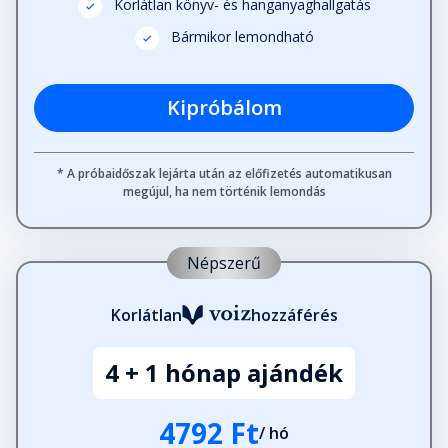
Korlátlan könyv- és hanganyaghallgatás
Bármikor lemondható
Kipróbálom
* A próbaidőszak lejárta után az előfizetés automatikusan
megújul, ha nem történik lemondás
Népszerű
Korlátlan
hozzáférés
4 + 1 hónap ajándék
4792 Ft
/ hó