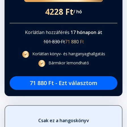
4228 Ft
/ hó
Korlátlan hozzáférés
17 hónapon át
101 830 Ft
71 880 Ft
Korlátlan könyv- és hanganyaghallgatás
Bármikor lemondható
71 880 Ft - Ezt választom
Csak ez a hangoskönyv