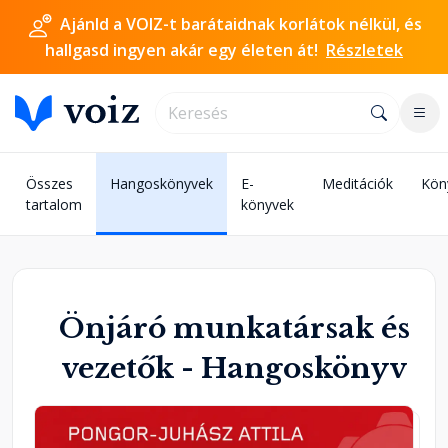
Ajánld a VOIZ-t barátaidnak korlátok nélkül, és
hallgasd ingyen akár egy életen át!
Részletek
Összes
Hangoskönyvek
E-
Meditációk
Kön
tartalom
könyvek
Önjáró munkatársak és
vezetők - Hangoskönyv