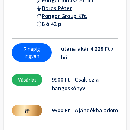
Pongor Juhász Attila
Boros Péter
Pongor Group Kft.
8 ó 42 p
utána akár 4 228 Ft /
7 napig
ingyen
hó
9900 Ft - Csak ez a
Vásárlás
hangoskönyv
9900 Ft - Ajándékba adom