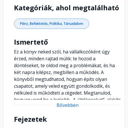
Kategóriák, ahol megtalálható
Pénz, Befektetés, Politika, Társadalom
Ismertető
Ez a könyv neked szól, ha vállalkozóként úgy
érzed, minden rajtad múlik: te hozod a
döntéseket, te oldod meg a problémákat, és ha
két napra kilépsz, megbillen a működés. A
könyvből megtudhatod, hogyan építs olyan
csapatot, amely veled együtt gondolkodik, és
nélküled is működteti a cégedet. Megtanulod,
hogyan vond be a legjobb „A-játékosokat”, alakíts
Bővebben
ki értékalapú cégkultúrát, és teremts olyan
rendszereket, amelyek növelik a munkatársak
Fejezetek
proaktivitását és felelősségvállalását. A könyv,
amit a kezedben tartasz, az Önjáróbb