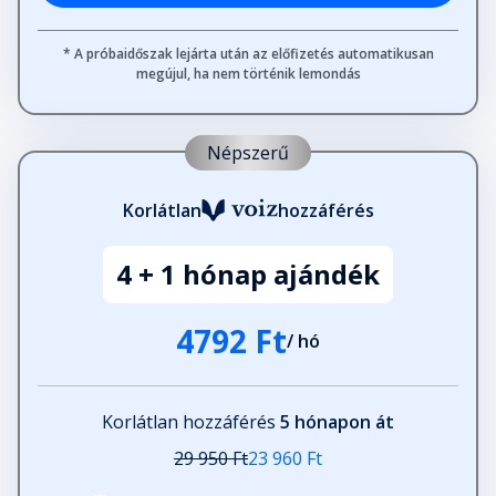
* A próbaidőszak lejárta után az előfizetés automatikusan
megújul, ha nem történik lemondás
Népszerű
Korlátlan
hozzáférés
4 + 1 hónap ajándék
4792 Ft
/ hó
Korlátlan hozzáférés
5 hónapon át
29 950 Ft
23 960 Ft