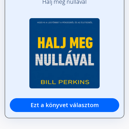
Halj meg nullával
Ezt a könyvet választom