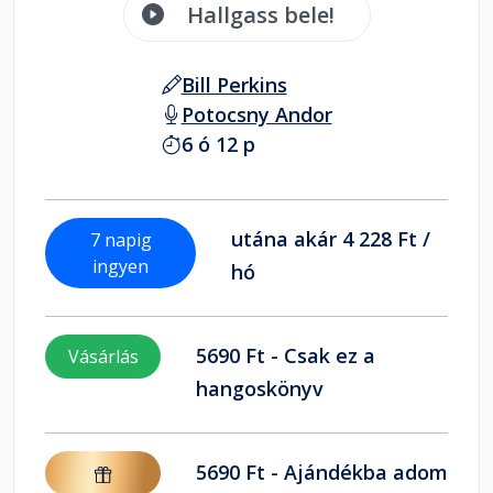
Hallgass bele!
Bill Perkins
Potocsny Andor
6 ó 12 p
utána akár 4 228 Ft /
7 napig
ingyen
hó
5690 Ft - Csak ez a
Vásárlás
hangoskönyv
5690 Ft - Ajándékba adom