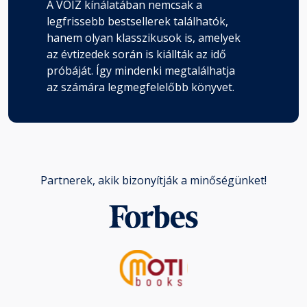
A VOIZ kínálatában nemcsak a
legfrissebb bestsellerek találhatók,
hanem olyan klasszikusok is, amelyek
az évtizedek során is kiállták az idő
próbáját. Így mindenki megtalálhatja
az számára legmegfelelőbb könyvet.
Partnerek, akik bizonyítják a minőségünket!