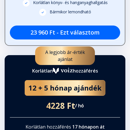
Korlátlan könyv- és hanganyaghallgatás
Bármikor lemondható
23 960 Ft - Ezt választom
A legjobb ár-érték
ajánlat
Korlátlan
hozzáférés
12 + 5 hónap ajándék
4228 Ft
/ hó
Korlátlan hozzáférés
17 hónapon át