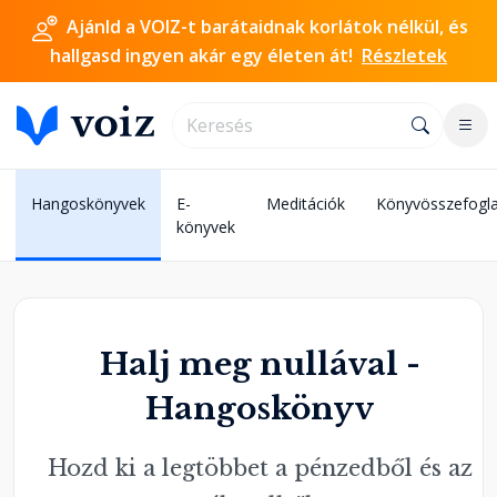
Ajánld a VOIZ-t barátaidnak korlátok nélkül, és
hallgasd ingyen akár egy életen át!
Részletek
Hangoskönyvek
E-
Meditációk
Könyvösszefogla
könyvek
Halj meg nullával -
Hangoskönyv
Hozd ki a legtöbbet a pénzedből és az