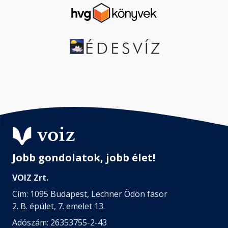
Jobb gondolatok, jobb élet!
VOIZ Zrt.
Cím: 1095 Budapest, Lechner Ödön fasor
2. B. épület, 7. emelet 13.
Adószám: 26353755-2-43