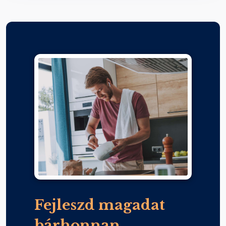
Fejleszd magadat
bárhonnan,