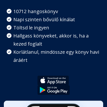
06 - Egyensúlyozd ki az életed
10712 hangoskönyv
Fejezet hossza: 00:59:44
Napi szinten bővülő kínálat
Töltsd le ingyen
07 - Oszd az életed időablakokra!
Hallgass könyveket, akkor is, ha a
Fejezet hossza: 00:23:03
kezed foglalt
Korlátlanul, mindössze egy könyv havi
08 - Tudd, mikor van a csúcs
Fejezet hossza: 00:52:18
áráért
09 - Légy merész – ne bolond
Fejezet hossza: 00:24:31
10 - Következtetés: lehetetlen
feladat, méltó cél
Fejezet hossza: 00:02:54