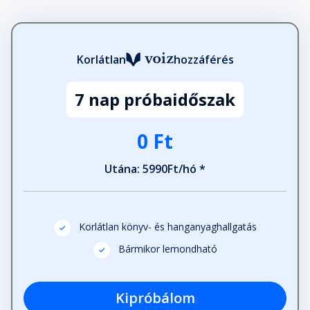
Korlátlan
hozzáférés
7 nap próbaidőszak
0 Ft
Utána: 5990Ft/hó *
Korlátlan könyv- és hanganyaghallgatás
Bármikor lemondható
Kipróbálom