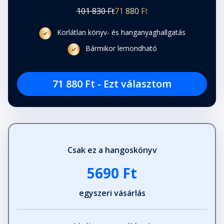
101 830 Ft
71 880 Ft
Korlátlan könyv- és hanganyaghallgatás
Bármikor lemondható
71 880 Ft - Ezt választom
Csak ez a hangoskönyv
5690 Ft
egyszeri vásárlás