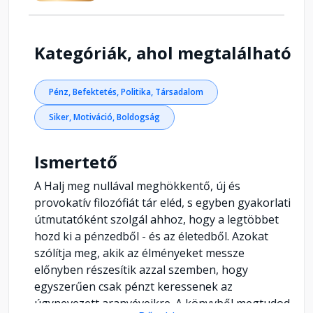
Kategóriák, ahol megtalálható
Pénz, Befektetés, Politika, Társadalom
Siker, Motiváció, Boldogság
Ismertető
A Halj meg nullával meghökkentő, új és
provokatív filozófiát tár eléd, s egyben gyakorlati
útmutatóként szolgál ahhoz, hogy a legtöbbet
hozd ki a pénzedből - és az életedből. Azokat
szólítja meg, akik az élményeket messze
előnyben részesítik azzal szemben, hogy
egyszerűen csak pénzt keressenek az
úgynevezett aranyéveikre. A könyvből megtudod,