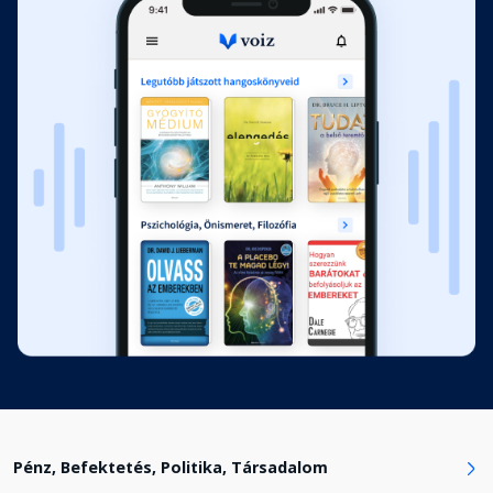
11 - Köszönetnyilvánítás
Fejezet hossza: 00:09:05
12 - Függelék: Mi ez az új app,
amiről folyton beszélek?
Fejezet hossza: 00:08:34
Pénz, Befektetés, Politika, Társadalom