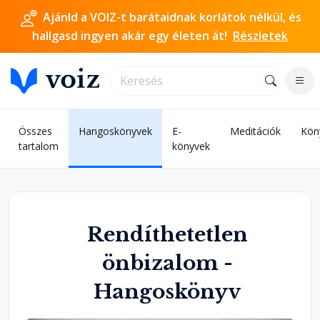
Ajánld a VOIZ-t barátaidnak korlátok nélkül, és
hallgasd ingyen akár egy életen át!
Részletek
Összes
Hangoskönyvek
E-
Meditációk
Kön
tartalom
könyvek
Rendíthetetlen
önbizalom -
Hangoskönyv