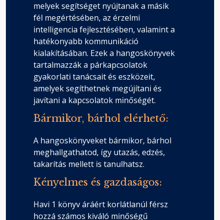
melyek segítséget nyújtanak a másik
fél megértésében, az érzelmi
Hetedik lépés – A PPP Gyakorlat
intelligencia fejlesztésében, valamint a
Fejezet hossza: 00:01:40
hatékonyabb kommunikáció
kialakításában. Ezek a hangoskönyvek
tartalmazzák a párkapcsolatok
Hetedik lépés – A harag nem rossz,
hanem jó
gyakorlati tanácsait és eszközeit,
Fejezet hossza: 00:05:53
amelyek segíthetnek megújítani és
javítani a kapcsolatok minőségét.
Hetedik lépés – Magabiztosság a
Bármikor, bárhol elérhető:
kapcsolatokban
Fejezet hossza: 00:09:26
A hangoskönyveket bármikor, bárhol
meghallgathatod, így utazás, edzés,
takarítás mellett is tanulhatsz.
Hetedik lépés – Tíz dolog, ami
veszélyeztet egy kapcsolatot
Kényelmes és gazdaságos:
Fejezet hossza: 00:00:20
Havi 1 könyv áráért korlátlanúl férsz
hozzá számos kiváló minőségű
Hetedik lépés – Befalazódás