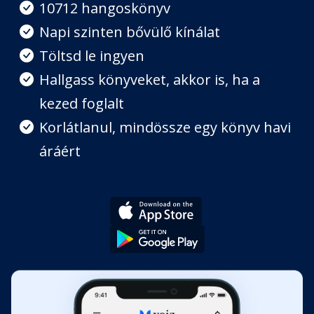
Fejezet hossza: 00:08:39
10712 hangoskönyv
Napi szinten bővülő kínálat
Első lépés – Az önbizalmat
Töltsd le ingyen
károsító triggerek
Hallgass könyveket, akkor is, ha a
Fejezet hossza: 00:07:58
kezed foglalt
Korlátlanul, mindössze egy könyv havi
Első lépés – Rossz szokások és
hiedelmek megtörése
áráért
Fejezet hossza: 00:13:28
Első lépés – Az önbizalom típusai
Fejezet hossza: 00:03:04
Első lépés – Hogyan növeld az
önbizalmad
Fejezet hossza: 00:16:33