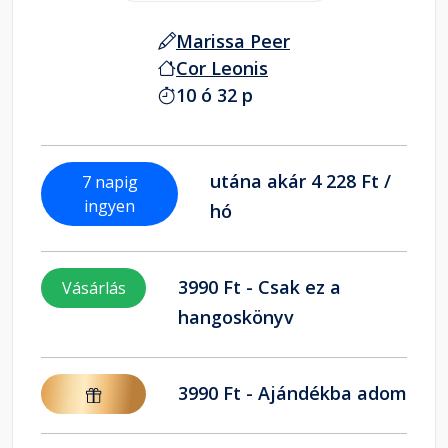
Marissa Peer
Cor Leonis
10 ó 32 p
utána akár 4 228 Ft /
7 napig
ingyen
hó
3990 Ft - Csak ez a
Vásárlás
hangoskönyv
3990 Ft - Ajándékba adom