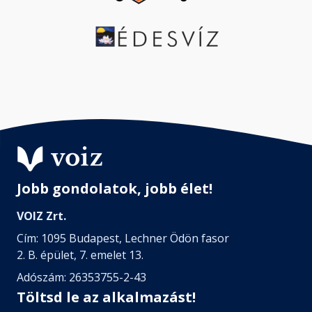
Hetedik lépés – A múltra való
hivatkozás és a múltbeli hibák
felemlegetése
Fejezet hossza: 00:06:30
Hetedik lépés – Fenyegetőzés,
hogy vége a kapcsolatnak
Fejezet hossza: 00:02:10
Hetedik lépés – 8. A rossz szerepek
Fejezet hossza: 00:08:08
Jobb gondolatok, jobb élet!
VOIZ Zrt.
Hetedik lépés – 9. Felnagyítások és
Cím: 1095 Budapest, Lechner Ödön fasor
alternatívák
2. B. épület, 7. emelet 13.
Fejezet hossza: 00:01:03
Adószám: 26353755-2-43
Töltsd le az alkalmazást!
Hetedik lépés – 10. Szabályaink