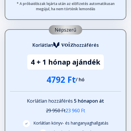
* A próbaidőszak lejárta után az előfizetés automatikusan
Fejezet hossza: 00:00:18
megújul, ha nem történik lemondás
Harmadik lépés – Az önbizalom
Népszerű
nem a tökéletességből fakad
Fejezet hossza: 00:09:26
Korlátlan
hozzáférés
Harmadik lépés – Hogyan válaszolj
4 + 1 hónap ajándék
a kritikákra
Fejezet hossza: 00:09:47
4792 Ft
/ hó
Harmadik lépés – Hogyan hagyj fel
az önbírálattal
Fejezet hossza: 00:19:41
Korlátlan hozzáférés
5 hónapon át
29 950 Ft
23 960 Ft
Harmadik lépés – Pótolhatatlan
vagy
Korlátlan könyv- és hanganyaghallgatás
Fejezet hossza: 00:03:27