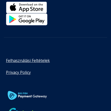
Fejezet hossza: 00:02:55
Hetedik lépés – A konstruktív és
magabiztos kommunikáció
Fejezet hossza: 00:08:16
Hetedik lépés – Magabiztosan
nemet mondani
Fejezet hossza: 00:12:00
Felhasználási Feltételek
Privacy Policy
Nyolcadik lépés – Hinni és győzni
Fejezet hossza: 00:02:15
Nyolcadik lépés – Miért nem
számíthatunk másokra
Fejezet hossza: 00:00:48