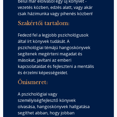
belül már elolvasol egy új könyvet -
szövegminták – nyilvános
vezetés közben, edzés alatt, vagy akár
felszólalás
csak házimunka vagy pihenés közben!
Fejezet hossza: 00:02:37
Szakértői tartalom:
Hatodik lépés – Vizualizációs
Fedezd fel a legjobb pszichológusok
szövegminták – folytatás 1.
által írt könyvek tudását. A
Fejezet hossza: 00:02:33
pszichológiai témájú hangoskönyvek
segítenek megérteni magadat és
Hatodik lépés – Vizualizációs
másokat, javítani az emberi
szövegminták – sikeres interjúhoz
kapcsolataidat és fejleszteni a mentális
Fejezet hossza: 00:03:53
és érzelmi képességeidet.
Önismeret:
Hatodik lépés – Vizualizációs
szövegminták – folytatás 2.
A pszichológiai vagy
Fejezet hossza: 00:02:29
személyiségfejlesztő könyvek
olvasása, hangoskönyvek hallgatása
Hatodik lépés – Szövegminta
segíthet abban, hogy jobban