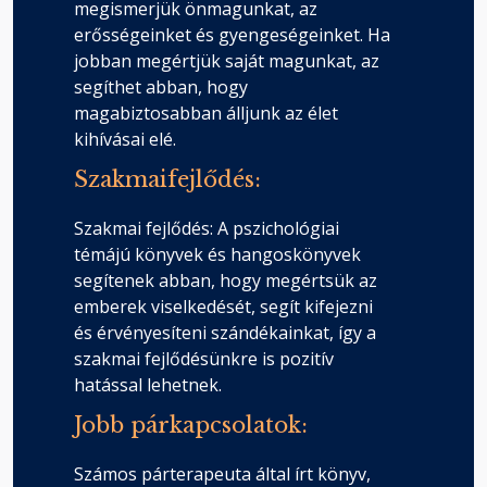
párkapcsolathoz
megismerjük önmagunkat, az
Fejezet hossza: 00:05:45
erősségeinket és gyengeségeinket. Ha
jobban megértjük saját magunkat, az
segíthet abban, hogy
Hatodik lépés – Szövegminta a
magabiztosabban álljunk az élet
nyugodtsághoz
Fejezet hossza: 00:04:24
kihívásai elé.
Szakmaifejlődés:
Hatodik lépés – Vizualizációs
Szakmai fejlődés: A pszichológiai
szövegminták – folytatás 3.
Fejezet hossza: 00:01:32
témájú könyvek és hangoskönyvek
segítenek abban, hogy megértsük az
emberek viselkedését, segít kifejezni
Hetedik lépés
és érvényesíteni szándékainkat, így a
Fejezet hossza: 00:00:21
szakmai fejlődésünkre is pozitív
hatással lehetnek.
Hetedik lépés – Magabiztosság az
Jobb párkapcsolatok:
érzelmeinkben
Fejezet hossza: 00:04:59
Számos párterapeuta által írt könyv,