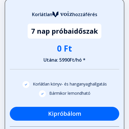
Korlátlan
hozzáférés
Második lépés – 3. Gyakorlat
Fejezet hossza: 00:02:07
7 nap próbaidőszak
Második lépés – Minden a
0 Ft
rendelkezésedre áll
Fejezet hossza: 00:02:01
Utána: 5990Ft/hó *
Második lépés – 4. Gyakorlat
Fejezet hossza: 00:01:54
Korlátlan könyv- és hanganyaghallgatás
Bármikor lemondható
Második lépés – Minden a
rendelkezésedre áll – folytatás
Fejezet hossza: 00:05:32
Kipróbálom
Harmadik lépés