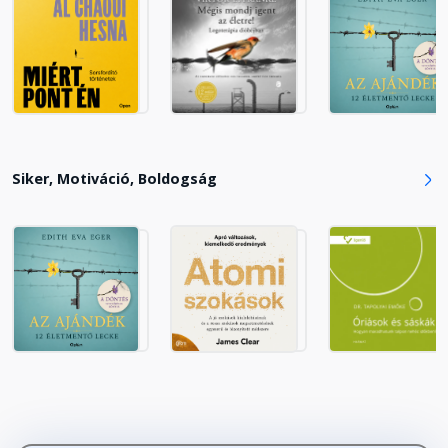
Második lépés – Elengedni,
továbblépni
Fejezet hossza: 00:02:12
Második lépés – 1. Gyakorlat
Fejezet hossza: 00:04:04
Siker, Motiváció, Boldogság
Második lépés – Minden gond
gyökere
Fejezet hossza: 00:09:57
Második lépés – 2. Gyakorlat
Fejezet hossza: 00:05:39
Második lépés – Minden gond
gyökere – folytatás 1.
Fejezet hossza: 00:00:42