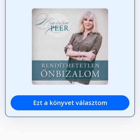
Ötödik lépés – Hogyan tűzz ki
célokat és hogyan érd el őket
Fejezet hossza: 00:01:51
Ötödik lépés – A célod elérésének
lépései
Fejezet hossza: 00:02:16
Ötödik lépés – Lépések, melyeket
meg kell tenned a céljaid
eléréséhez
Fejezet hossza: 00:33:29
Ezt a könyvet választom
Hatodik lépés – Képzeld magad
magabiztosnak
Fejezet hossza: 00:08:09