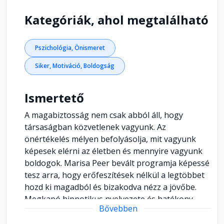
Kategóriák, ahol megtalálható
Pszichológia, Önismeret
Siker, Motiváció, Boldogság
Ismertető
A magabiztosság nem csak abból áll, hogy
társaságban közvetlenek vagyunk. Az
önértékelés mélyen befolyásolja, mit vagyunk
képesek elérni az életben és mennyire vagyunk
boldogok. Marisa Peer bevált programja képessé
tesz arra, hogy erőfeszítések nélkül a legtöbbet
hozd ki magadból és bizakodva nézz a jövőbe.
Megkapó hipnotikus nyelvezete és hatékony
Bővebben
módszerei segítségével már azzal is
megváltoznak a negatív gondolkodásminták, ha