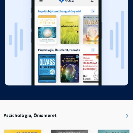
Második lépés
Fejezet hossza: 00:00:10
Második lépés – Alapvető
szükségleteid
Fejezet hossza: 00:09:06
Második lépés – Az erősebb
önbizalomhoz újfajta
megközelítés
Fejezet hossza: 00:04:52
Második lépés – A visszautasítás
áldás is lehet
Fejezet hossza: 00:10:18
Pszichológia, Önismeret