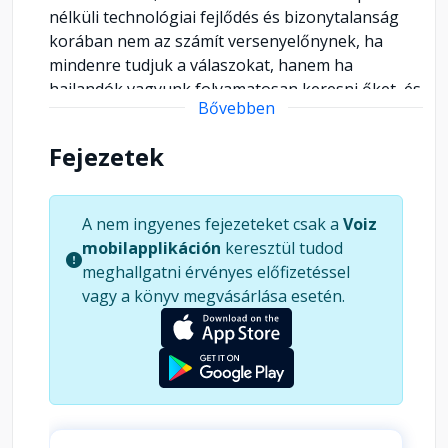
nélküli technológiai fejlődés és bizonytalanság
korában nem az számít versenyelőnynek, ha
mindenre tudjuk a válaszokat, hanem ha
hajlandók vagyunk folyamatosan keresni őket, és
Bővebben
ki tudjuk mondani: "Ezt nem tudom... egyelőre" -
azaz tudatosítjuk a vakfoltjainkat. Az alázat, az
Fejezetek
őszinteség, a kíváncsiság és a kognitív
rugalmasság alapjaiban formálhatják át azt,
ahogyan másokat vezetünk és gondolkodunk. Dr.
A nem ingyenes fejezeteket csak a
Voiz
Kirstin Ferguson díjnyertes vezetéstudományi
mobilapplikáción
keresztül tudod
szakértő érzékletes esettanulmányok és a
meghallgatni érvényes előfizetéssel
legfrissebb kutatási eredmények segítségével
vagy a könyv megvásárlása esetén.
világít rá a döntéseinket alakító rejtett
tényezőkre. Megtudhatjuk, miként ismerhetjük
fel a vakfoltkeresés gyakorlásával a
tévedéseinket, kereshetjük aktívan az igazságot
és módosíthatunk az álláspontunkon. Akár egy
nagyvállalatot vezetünk, akár egy kis csapatot