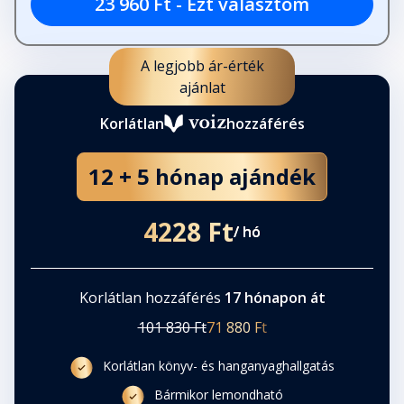
23 960 Ft - Ezt választom
A legjobb ár-érték
ajánlat
Korlátlan
hozzáférés
12 + 5 hónap ajándék
4228 Ft
/ hó
Korlátlan hozzáférés
17 hónapon át
101 830 Ft
71 880 Ft
Korlátlan könyv- és hanganyaghallgatás
Bármikor lemondható