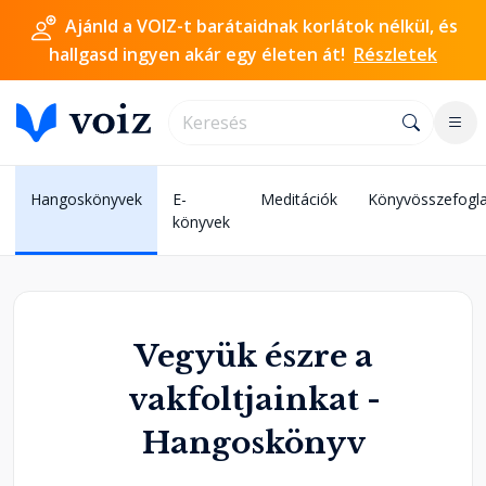
Ajánld a VOIZ-t barátaidnak korlátok nélkül, és
hallgasd ingyen akár egy életen át!
Részletek
Hangoskönyvek
E-
Meditációk
Könyvösszefogla
könyvek
Vegyük észre a
vakfoltjainkat -
Hangoskönyv