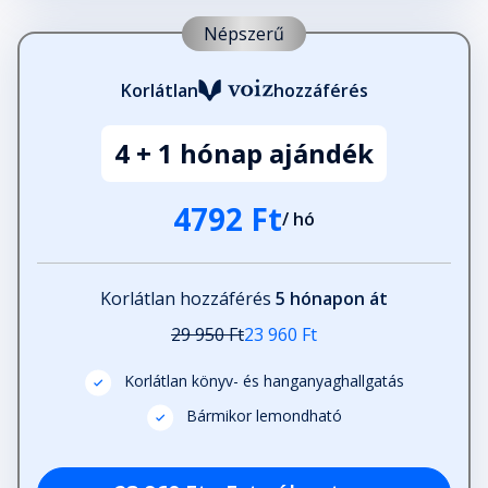
Népszerű
Korlátlan
hozzáférés
4 + 1 hónap ajándék
4792 Ft
/ hó
Korlátlan hozzáférés
5 hónapon át
29 950 Ft
23 960 Ft
Korlátlan könyv- és hanganyaghallgatás
Bármikor lemondható