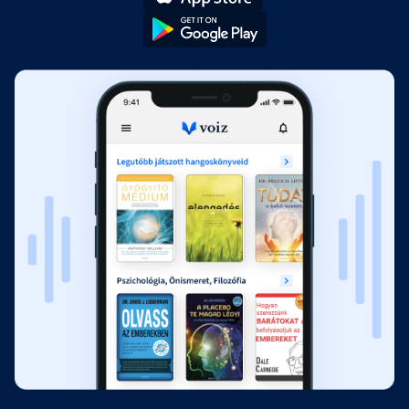
5. Fejezet: Legyünk kíváncsiak!
Fejezet hossza: 00:10:35
1. Gyakorlat: Keressük az
igazságot!
Fejezet hossza: 00:24:02
2. Gyakorlat: Vizsgáljunk meg több
nézőpontot!
Fejezet hossza: 00:17:59
3. Gyakorlat: Kérdezzünk a
nagyobb rálátásért!
Fejezet hossza: 00:42:12