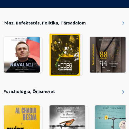
6. Fejezet: Legyünk rugalmasak!
Fejezet hossza: 00:10:57
Pénz, Befektetés, Politika, Társadalom
1. Gyakorlat: Figyeljük értőn a
környezetünket!
Fejezet hossza: 00:25:19
2. Gyakorlat: Ne féljünk az
ellentmondásosságtól!
Fejezet hossza: 00:18:11
Pszichológia, Önismeret
3. Gyakorlat: Gondolkodjunk
nyitottan!
Fejezet hossza: 00:37:05
3. Rész: Vakfoltkeresés a
gyakorlatban: 7. Fejezet: Váljunk