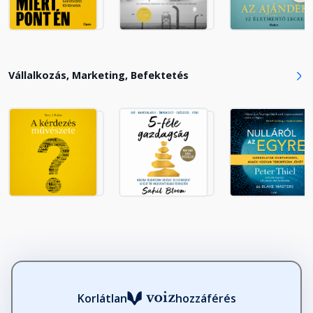
jobb keresővé!
Fejezet hossza: 01:25:21
8. Fejezet: Töltsük meg keresőkkel
Vállalkozás, Marketing, Befektetés
a csapatunkat!
Fejezet hossza: 01:00:59
9. Fejezet: Gyakoroljuk a
vakfoltkeresés kultúráját!
Fejezet hossza: 00:56:36
Összegzés
Fejezet hossza: 00:17:40
Zárszó
Fejezet hossza: 00:17:44
Korlátlan
hozzáférés