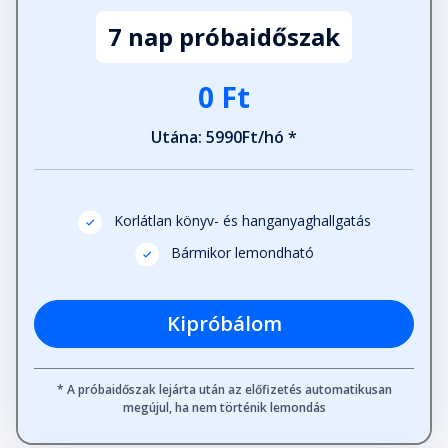
7 nap próbaidőszak
Köszönetnyilvánítás
Fejezet hossza: 00:06:29
0 Ft
Utána: 5990Ft/hó *
Korlátlan könyv- és hanganyaghallgatás
Bármikor lemondható
Kipróbálom
* A próbaidőszak lejárta után az előfizetés automatikusan
megújul, ha nem történik lemondás