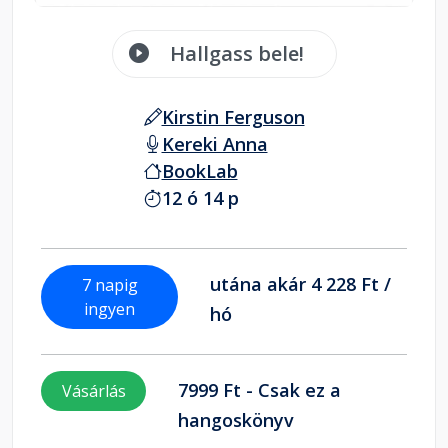
Hallgass bele!
Kirstin Ferguson
Kereki Anna
BookLab
12 ó 14 p
utána akár 4 228 Ft /
7 napig
ingyen
hó
7999 Ft - Csak ez a
Vásárlás
hangoskönyv