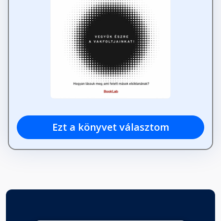
Ezt a könyvet választom