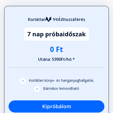
Fejezet hossza: 00:24:47
Korlátlan
hozzáférés
Tizedik fejezet: A
SZEXTRANSZMUTÁCIÓ TITKA
Fejezet hossza: 00:33:02
7 nap próbaidőszak
Miért nem lesz sikeres
0 Ft
negyvenéves kora előtt az
emberek többsége?
Utána: 5990Ft/hó *
Fejezet hossza: 00:31:27
Tizenegyedik fejezet: A
Korlátlan könyv- és hanganyaghallgatás
TUDATTALAN – Az összekötő
kapocs
Bármikor lemondható
Fejezet hossza: 00:22:18
Kipróbálom
Tizenkettedik fejezet: AZ AGY – A