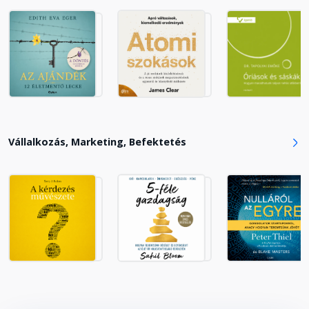
tőkeértéke
Fejezet hossza: 00:28:55
Hol és hogyan gazdagodhatunk
meg?
Fejezet hossza: 00:34:06
Hetedik fejezet: A DÖNTÉS – A
Vállalkozás, Marketing, Befektetés
halogatás szokásának leküzdése
Fejezet hossza: 00:34:05
Nyolcadik fejezet: A KITARTÁS – A
kitartó erőfeszítés, amely hitet
ébreszt
Fejezet hossza: 00:55:21
Kilencedik fejezet: A MESTERELME
EREJE – A hajtóerő