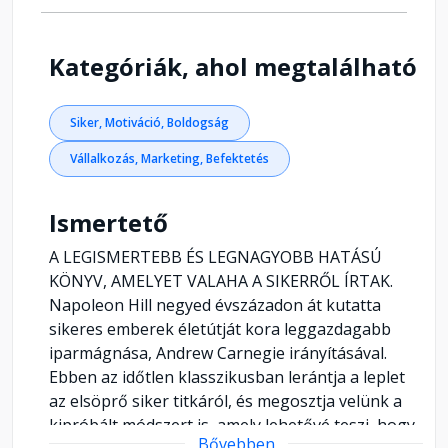
Kategóriák, ahol megtalálható
Siker, Motiváció, Boldogság
Vállalkozás, Marketing, Befektetés
Ismertető
A LEGISMERTEBB ÉS LEGNAGYOBB HATÁSÚ
KÖNYV, AMELYET VALAHA A SIKERRŐL ÍRTAK.
Napoleon Hill negyed évszázadon át kutatta
sikeres emberek életútját kora leggazdagabb
iparmágnása, Andrew Carnegie irányításával.
Ebben az időtlen klasszikusban lerántja a leplet
az elsöprő siker titkáról, és megosztja velünk a
kipróbált módszert is, amely lehetővé teszi, hogy
Bővebben