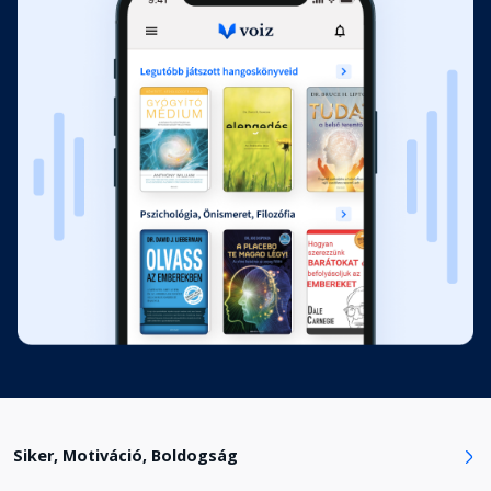
Személyes tapasztalatok vagy
megfi gyelések
Fejezet hossza: 00:44:14
Ötödik fejezet: A KÉPZELET – Az
elme műhelye
Fejezet hossza: 00:42:44
Hatodik fejezet: A RENDSZERES
TERVEZÉS – A vágy cselekvéssé
kristályosítása
Fejezet hossza: 00:38:18
Hogyan szerezzük meg az áhított
állást?
Fejezet hossza: 00:21:24
Siker, Motiváció, Boldogság
A személyes szolgáltatások