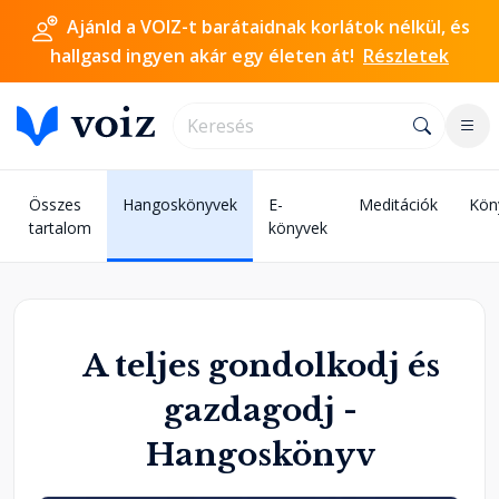
Ajánld a VOIZ-t barátaidnak korlátok nélkül, és
hallgasd ingyen akár egy életen át!
Részletek
Összes
Hangoskönyvek
E-
Meditációk
Kön
tartalom
könyvek
A teljes gondolkodj és
gazdagodj -
Hangoskönyv