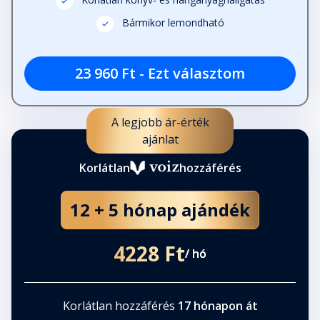
Korlátlan könyv- és hanganyaghallgatás
Fejezet hossza: 00:36:03
Bármikor lemondható
"A" Függelék
Fejezet hossza: 00:05:39
23 960 Ft - Ezt választom
"B" Függelék
A legjobb ár-érték
Fejezet hossza: 00:08:19
ajánlat
Korlátlan
hozzáférés
"C" Függelék
Fejezet hossza: 00:03:44
12 + 5 hónap ajándék
4228 Ft
"D" Függelék
/ hó
Fejezet hossza: 00:04:54
Korlátlan hozzáférés
17 hónapon át
"E" Függelék