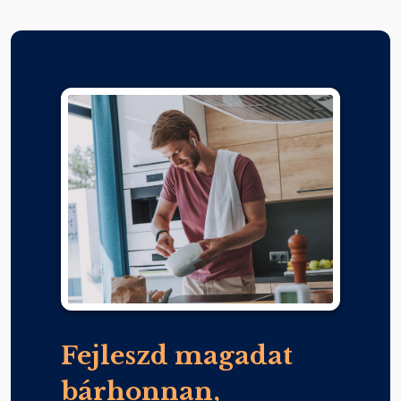
Fejleszd magadat
bárhonnan,