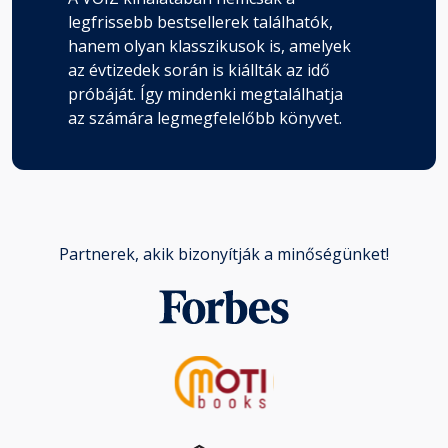
legfrissebb bestsellerek találhatók,
hanem olyan klasszikusok is, amelyek
az évtizedek során is kiállták az idő
próbáját. Így mindenki megtalálhatja
az számára legmegfelelőbb könyvet.
Partnerek, akik bizonyítják a minőségünket!