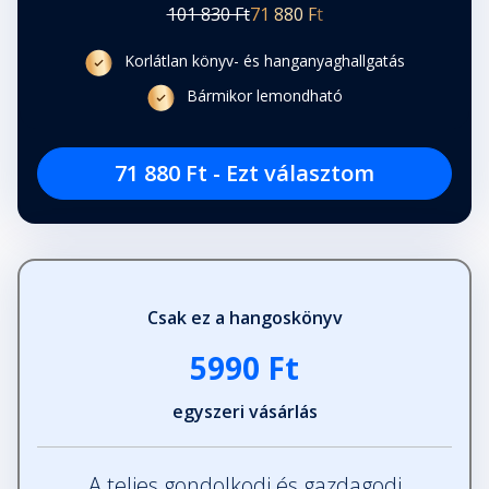
Fejezet hossza: 00:05:21
101 830 Ft
71 880 Ft
Korlátlan könyv- és hanganyaghallgatás
"F" Függelék
Bármikor lemondható
Fejezet hossza: 00:13:47
71 880 Ft - Ezt választom
"G" Függelék
Fejezet hossza: 00:02:51
Csak ez a hangoskönyv
5990 Ft
egyszeri vásárlás
A teljes gondolkodj és gazdagodj