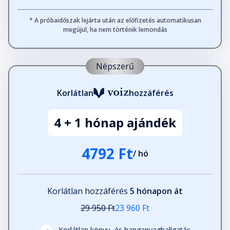
gondolat adóvevő állomás
Fejezet hossza: 00:17:25
* A próbaidőszak lejárta után az előfizetés automatikusan
megújul, ha nem történik lemondás
Tizenharmadik fejezet: A HATODIK
ÉRZÉK – A bölcsesség
Népszerű
templomának kapuja
Fejezet hossza: 00:31:49
Korlátlan
hozzáférés
Utószó: HOGYAN JÁRJUNK TÚL A
4 + 1 hónap ajándék
FÉLELEM HAT KÍSÉRTETÉNEK
ESZÉN?
Fejezet hossza: 00:33:52
4792 Ft
/ hó
A bírálattól való félelem tünetei
Fejezet hossza: 00:24:47
Korlátlan hozzáférés
5 hónapon át
29 950 Ft
23 960 Ft
A haláltól való félelem tünetei