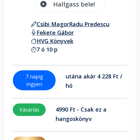
Hallgass bele!
Csibi Magor
Radu Predescu
Fekete Gábor
HVG Könyvek
7 ó 10 p
utána akár 4 228 Ft /
7 napig
ingyen
hó
4990 Ft - Csak ez a
Vásárlás
hangoskönyv