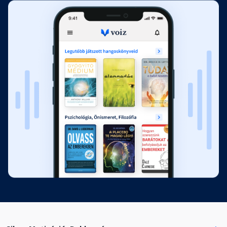
6. fejezet - Minden fejben dől el
Fejezet hossza: 00:17:17
7. fejezet - Mikromenedzsment
Fejezet hossza: 00:26:17
3. rész - Ostrom alatt
Fejezet hossza: 00:10:33
8. fejezet - A túlzott
magabiztosság álcája
Fejezet hossza: 00:27:40
9. fejezet - Kifulladás
Fejezet hossza: 00:23:44