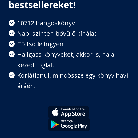
bestsellereket!
3. fejezet - A közös kávézás
10712 hangoskönyv
előnyei
Fejezet hossza: 00:23:04
Napi szinten bővülő kínálat
Töltsd le ingyen
4. fejezet - A valóság folyton
Hallgass könyveket, akkor is, ha a
felülírja magát
Fejezet hossza: 00:39:10
kezed foglalt
Korlátlanul, mindössze egy könyv havi
5. fejezet - Világos szándék
áráért
Fejezet hossza: 00:17:51
2. rész - Túlélés a sarkvidéken
Fejezet hossza: 00:08:15