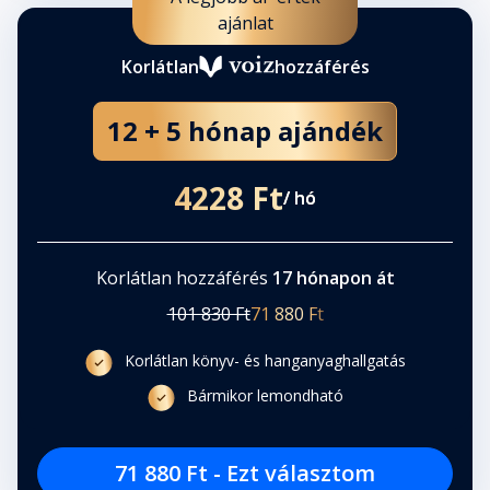
ajánlat
Korlátlan
hozzáférés
12 + 5 hónap ajándék
4228 Ft
/ hó
Korlátlan hozzáférés
17 hónapon át
101 830 Ft
71 880 Ft
Korlátlan könyv- és hanganyaghallgatás
Bármikor lemondható
71 880 Ft - Ezt választom