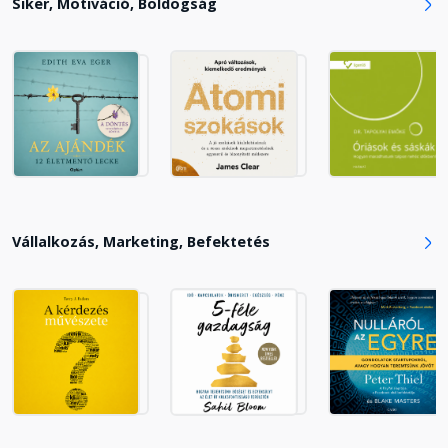
Siker, Motiváció, Boldogság
10. fejezet - Csapat és
bajtársiasság
Fejezet hossza: 00:14:33
11. fejezet - A csapat vezetőjébe
vetett hit
Fejezet hossza: 00:17:51
4. rész - Az utolsó katonai misszió
Vállalkozás, Marketing, Befektetés
Fejezet hossza: 00:05:47
12. fejezet - A közös tudásra és
tapasztalatra
Fejezet hossza: 00:22:26
13. fejezet - Vezetői viselkedés
Fejezet hossza: 00:20:20