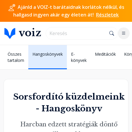
Ajánld a VOIZ-t barátaidnak korlátok nélkül, és
hallgasd ingyen akár egy életen át!
Részletek
Összes
Hangoskönyvek
E-
Meditációk
Kön
tartalom
könyvek
Sorsfordító küzdelmeink
- Hangoskönyv
Harcban edzett stratégiák döntő