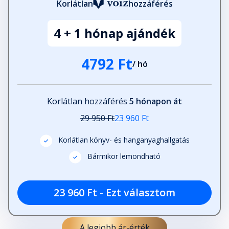
Korlátlan
hozzáférés
4 + 1 hónap ajándék
4792 Ft
/ hó
Korlátlan hozzáférés
5 hónapon át
29 950 Ft
23 960 Ft
Korlátlan könyv- és hanganyaghallgatás
Bármikor lemondható
23 960 Ft - Ezt választom
A legjobb ár-érték