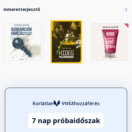
Ismeretterjesztő
14. fejezet - Tehetetlenség
Fejezet hossza: 00:18:12
Következtetések
Fejezet hossza: 00:35:04
Epilógus
Fejezet hossza: 00:08:06
Köszönetnyílvánítás
Korlátlan
hozzáférés
Fejezet hossza: 00:02:18
7 nap próbaidőszak