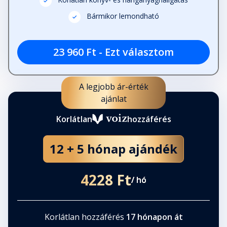
Korlátlan könyv- és hanganyaghallgatás
Bármikor lemondható
23 960 Ft - Ezt választom
A legjobb ár-érték
ajánlat
Korlátlan
hozzáférés
12 + 5 hónap ajándék
4228 Ft
/ hó
Korlátlan hozzáférés
17 hónapon át