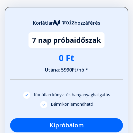
Korlátlan
hozzáférés
7 nap próbaidőszak
0 Ft
Utána: 5990Ft/hó *
Korlátlan könyv- és hanganyaghallgatás
Bármikor lemondható
Kipróbálom