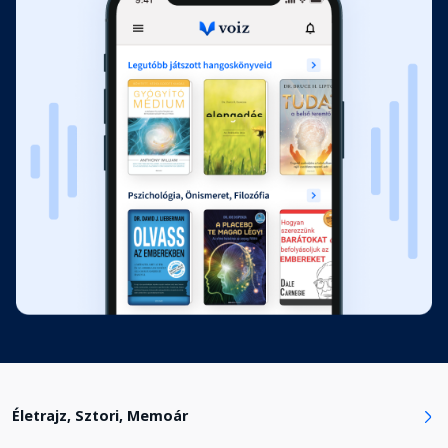
3. Visszavonulás II. rész
Fejezet hossza: 00:44:44
4. Hazautazás
Fejezet hossza: 00:09:55
Belehallgató
00:08:07
Életrajz, Sztori, Memoár