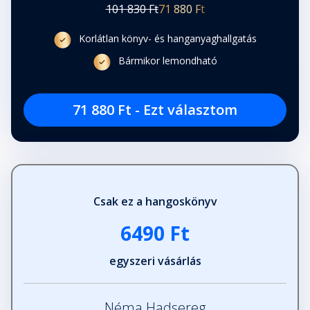
101 830 Ft
71 880 Ft
Korlátlan könyv- és hanganyaghallgatás
Bármikor lemondható
71 880 Ft - Ezt választom
Csak ez a hangoskönyv
6490 Ft
egyszeri vásárlás
Néma Hadsereg