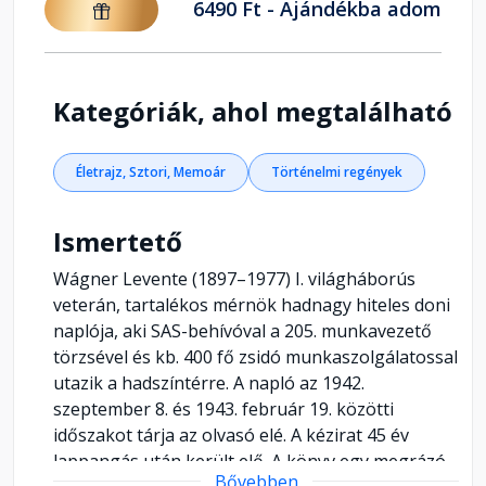
6490 Ft - Ajándékba adom
Kategóriák, ahol megtalálható
Életrajz, Sztori, Memoár
Történelmi regények
Ismertető
Wágner Levente (1897–1977) I. világháborús
veterán, tartalékos mérnök hadnagy hiteles doni
naplója, aki SAS-behívóval a 205. munkavezető
törzsével és kb. 400 fő zsidó munkaszolgálatossal
utazik a hadszíntérre. A napló az 1942.
szeptember 8. és 1943. február 19. közötti
időszakot tárja az olvasó elé. A kézirat 45 év
lappangás után került elő. A könyv egy megrázó
Bővebben