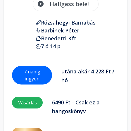
Hallgass bele!
Rózsahegyi Barnabás
Barbinek Péter
Benedetti Kft
7 ó 14 p
utána akár 4 228 Ft /
7 napig
ingyen
hó
6490 Ft - Csak ez a
Vásárlás
hangoskönyv