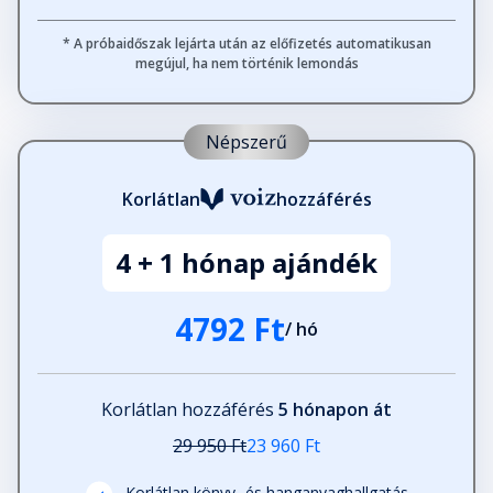
* A próbaidőszak lejárta után az előfizetés automatikusan
megújul, ha nem történik lemondás
Népszerű
Korlátlan
hozzáférés
4 + 1 hónap ajándék
4792 Ft
/ hó
Korlátlan hozzáférés
5 hónapon át
29 950 Ft
23 960 Ft