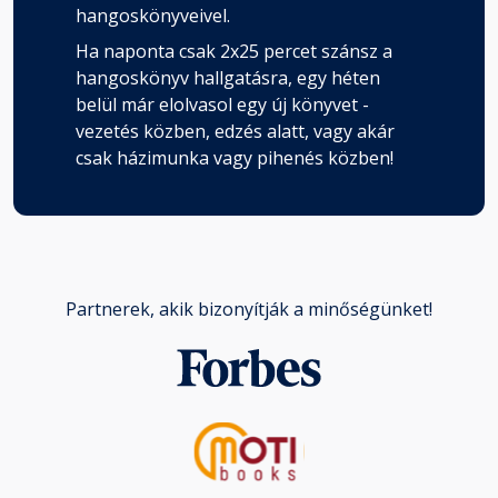
hangoskönyveivel.
Ha naponta csak 2x25 percet szánsz a
hangoskönyv hallgatásra, egy héten
belül már elolvasol egy új könyvet -
vezetés közben, edzés alatt, vagy akár
csak házimunka vagy pihenés közben!
Partnerek, akik bizonyítják a minőségünket!