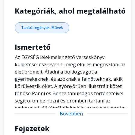
Kategóriák, ahol megtalálható
Tanító regények, Művek
Ismertető
Az EGYSÉG lélekmelengető verseskönyv
küldetése: észrevenni, meg élni és megosztani az
élet örömeit. Átadni a boldogságot a
gyermekeknek, és azoknak a felnőtteknek, akik
körülveszik őket. A gyönyörűen illusztrált kötet
főhőse Panni és Bence tanulságos történeteivel
segít örömbe hozni és örömben tartani az
embereket. 43 témát ölelnek át a versek: szeretet,
Bővebben
béke, megosztás, felelősségvállalás, hála,
gondoskodás, megbocsátás, álmok...
Fejezetek