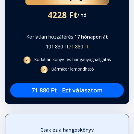
4228 Ft
/ hó
Felelősségvállalás
Fejezet hossza: 00:01:44
Korlátlan hozzáférés
17 hónapon át
Vidámság
101 830 Ft
71 880 Ft
Fejezet hossza: 00:01:03
Korlátlan könyv- és hanganyaghallgatás
Bármikor lemondható
Testvér
Fejezet hossza: 00:00:40
71 880 Ft - Ezt választom
Szépség
Fejezet hossza: 00:00:55
Szabályok
Csak ez a hangoskönyv
Fejezet hossza: 00:01:55