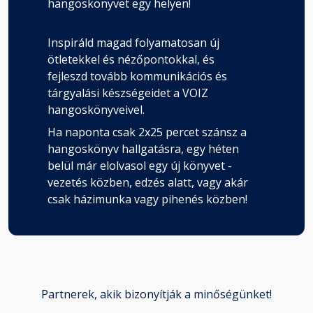
hangoskönyvet egy helyen!
Inspiráld magad folyamatosan új
ötletekkel és nézőpontokkal, és
fejleszd tovább kommunikációs és
tárgyalási készségeidet a VOIZ
hangoskönyveivel.
Ha naponta csak 2x25 percet szánsz a
hangoskönyv hallgatásra, egy héten
belül már elolvasol egy új könyvet -
vezetés közben, edzés alatt, vagy akár
csak házimunka vagy pihenés közben!
Partnerek, akik bizonyítják a minőségünket!