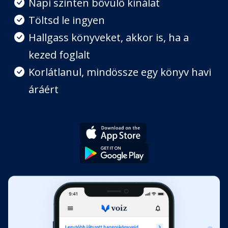
Napi szinten bővülő kínálat
Köszönöm
Töltsd le ingyen
Fejezet hossza: 00:00:09
Hallgass könyveket, akkor is, ha a
kezed foglalt
Béke
Fejezet hossza: 00:01:05
Korlátlanul, mindössze egy könyv havi
áráért
Elfogadás
Fejezet hossza: 00:00:50
Becsületesség
Fejezet hossza: 00:01:26
Elengedés
Fejezet hossza: 00:01:20