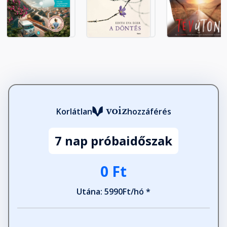
Éjköszöntő
Fejezet hossza: 00:00:11
Együttérzés
Fejezet hossza: 00:01:29
Nevetés
Korlátlan
hozzáférés
Fejezet hossza: 00:00:57
7 nap próbaidőszak
Törődés
0 Ft
Fejezet hossza: 00:01:24
Utána: 5990Ft/hó *
Szeretet
Fejezet hossza: 00:00:52