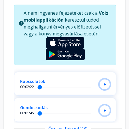
A nem ingyenes fejezeteket csak a
Voiz
mobilapplikáción
keresztül tudod
meghallgatni érvényes előfizetéssel
vagy a könyv megvásárlása esetén.
Kapcsolatok
00:02:22
Gondoskodás
00:01:45
Összes fejezet(43)