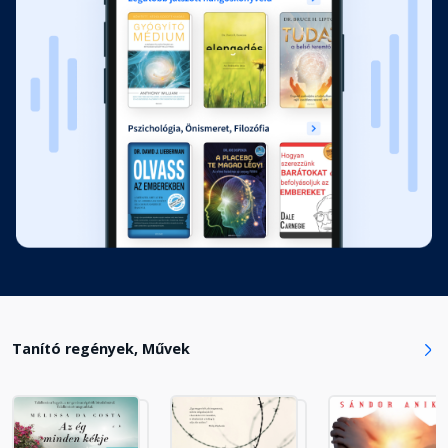
Megosztás
Fejezet hossza: 00:01:07
Szófogadás
Fejezet hossza: 00:00:38
Bátorság
Fejezet hossza: 00:02:07
Színek
Fejezet hossza: 00:01:10
Tanító regények, Művek
Napköszöntő
Fejezet hossza: 00:00:13