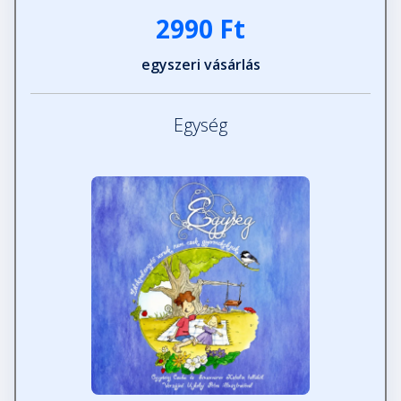
2990 Ft
Kedvesség
egyszeri vásárlás
Fejezet hossza: 00:00:50
Egység
Szerelem
Fejezet hossza: 00:01:35
Most
Fejezet hossza: 00:01:09
Változás
Fejezet hossza: 00:02:27
Tervek
Fejezet hossza: 00:01:48