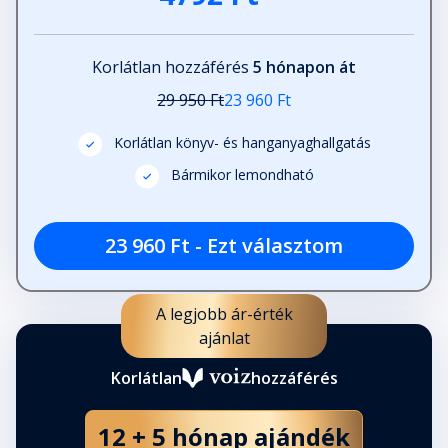
Emlékek
Korlátlan hozzáférés
5 hónapon át
Fejezet hossza: 00:01:24
29 950 Ft
23 960 Ft
Figyelem
Korlátlan könyv- és hanganyaghallgatás
Fejezet hossza: 00:01:11
Bármikor lemondható
Ábrándok
23 960 Ft - Ezt választom
Fejezet hossza: 00:01:26
A legjobb ár-érték
Álmok
ajánlat
Fejezet hossza: 00:01:10
Korlátlan
hozzáférés
Boldogság
12 + 5 hónap ajándék
Fejezet hossza: 00:01:28