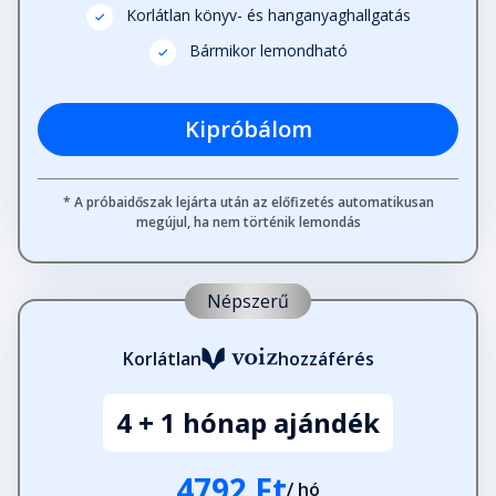
Korlátlan könyv- és hanganyaghallgatás
Mondj igent
Bármikor lemondható
Fejezet hossza: 00:00:59
Kipróbálom
Gyógynövények
Fejezet hossza: 00:01:14
* A próbaidőszak lejárta után az előfizetés automatikusan
megújul, ha nem történik lemondás
Vágy
Fejezet hossza: 00:01:49
Népszerű
Ügyesség
Korlátlan
hozzáférés
Fejezet hossza: 00:01:23
4 + 1 hónap ajándék
Győzelem
Fejezet hossza: 00:01:48
4792 Ft
/ hó