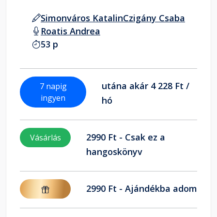
Simonváros Katalin
Czigány Csaba
Roatis Andrea
53 p
utána akár 4 228 Ft /
7 napig
ingyen
hó
2990 Ft - Csak ez a
Vásárlás
hangoskönyv
2990 Ft - Ajándékba adom