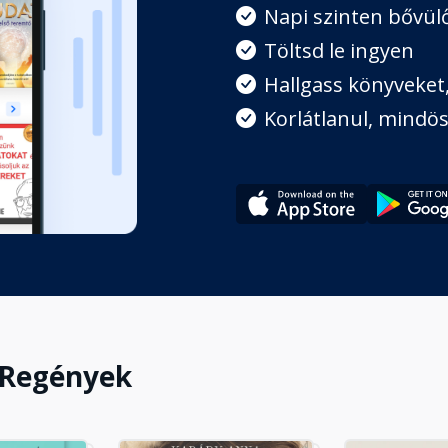
Napi szinten bővülő
Töltsd le ingyen
Hallgass könyveket, 
Korlátlanul, mindös
 Regények
z autóban