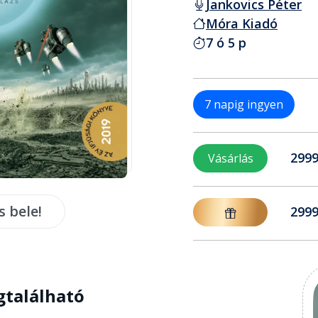
Jankovics Péter
Móra Kiadó
7 ó 5 p
7 napig ingyen
2999
Vásárlás
s bele!
2999
gtalálható