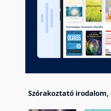
8. Boki története
Fejezet hossza: 00:10:55
9. Az újjászületés-csúszda
Fejezet hossza: 00:18:23
10. Reggeli a kerítés fölött
Fejezet hossza: 00:10:45
11. Rod ajánlata
Fejezet hossza: 00:18:05
Szórakoztató irodalom,
12. Éjjel álmomban, reggel a
Fejezet hossza: 00:11:34