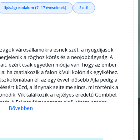
Ifjúsági irodalom (7–17 éveseknek)
Sci-fi
szágok városállamokra esnek szét, a nyugdíjasok
megjelenik a röghöz kötés és a neojobbágyság. A
ait, ezért csak egyetlen módja van, hogy az ember
a: ha csatlakozik a falon kívüli kolóniák egyikéhez.
zkolóniában él, az egy évvel idősebb Ajla pedig a
lésért küzd, a lánynak sejtelme sincs, mi történik a
fonódik, Vik találkozik a rejtélyes eredetű Gömbbel,
etét. A Fekete fény sorozat első kötete eredeti
Bővebben
számunkra ismerős vidék lehetséges jövőjébe