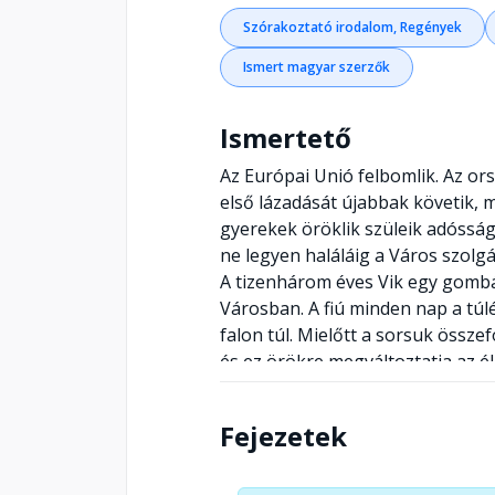
Szórakoztató irodalom, Regények
Ismert magyar szerzők
Ismertető
Az Európai Unió felbomlik. Az or
első lázadását újabbak követik, 
gyerekek öröklik szüleik adósság
ne legyen haláláig a Város szolgáj
A tizenhárom éves Vik egy gombás
Városban. A fiú minden nap a túlé
falon túl. Mielőtt a sorsuk össze
és ez örökre megváltoztatja az él
hangú kalandregény, amely egy 
vezeti el olvasóit.
Fejezetek