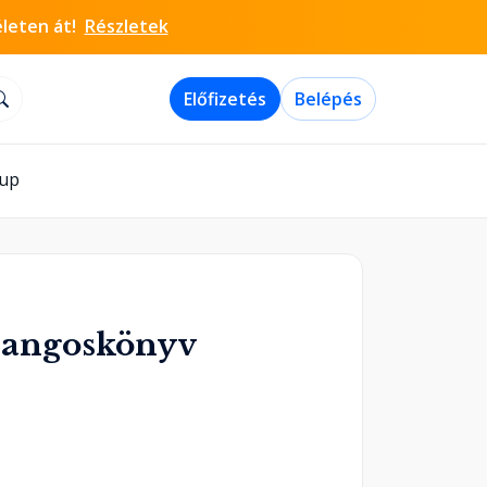
életen át!
Részletek
Előfizetés
Belépés
-up
Hangoskönyv