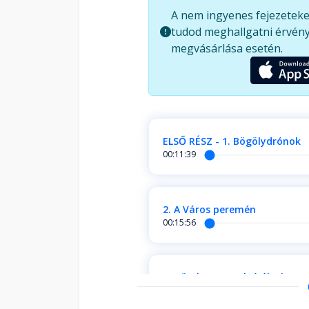
A nem ingyenes fejezeteke
tudod meghallgatni érvény
megvásárlása esetén.
ELSŐ RÉSZ - 1. Bögölydrónok
00:11:39
2. A Város peremén
00:15:56
3. Gömb vagy golyó által?
00:18:35