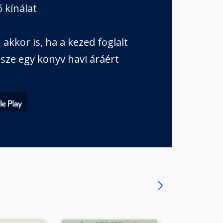
 kínálat
akkor is, ha a kezed foglalt
sze egy könyv havi áráért