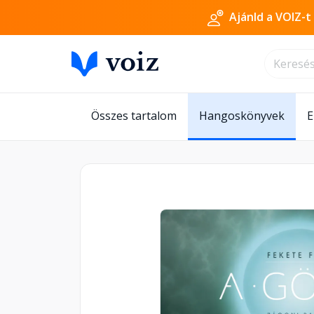
Ajánld a VOIZ-t
Összes tartalom
Hangoskönyvek
E