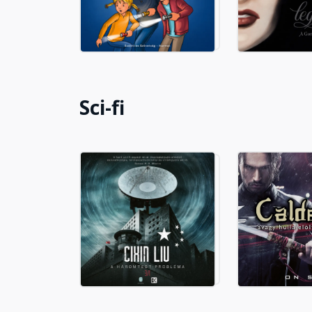
Fejezet hossza: 00:09:42
18. A Nyugati kapun túl
Fejezet hossza: 00:16:34
Sci-fi
19. Városállamok
Fejezet hossza: 00:16:17
HARMADIK RÉSZ - 20. Udvarlás
Fejezet hossza: 00:11:06
21. Csendes Őrület
Fejezet hossza: 00:17:28