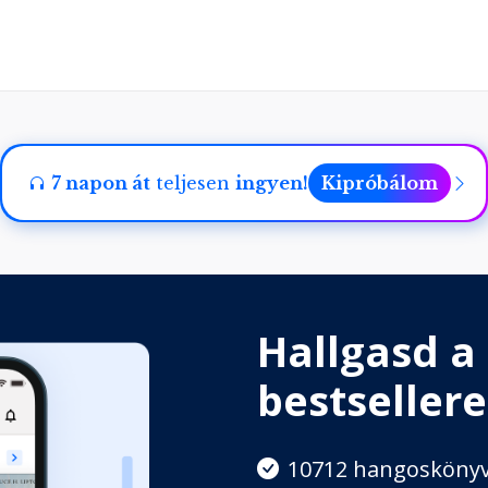
ggel
7 napon át
teljesen
ingyen!
Kipróbálom
Hallgasd a
bestsellere
10712 hangosköny