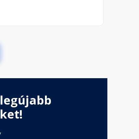
 legújabb
ket!
v