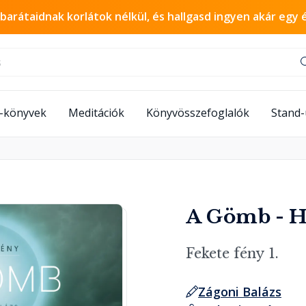
 barátaidnak korlátok nélkül, és hallgasd ingyen akár egy 
-könyvek
Meditációk
Könyvösszefoglalók
Stand
A Gömb - 
Fekete fény 1.
Zágoni Balázs