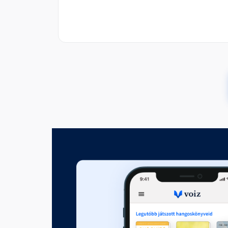
4. Erdőben, éjszaka, egyedül
Fejezet hossza: 00:08:19
MÁSODIK RÉSZ - 5. Másnap re
Fejezet hossza: 00:16:37
6. Meglepetések otthon
Fejezet hossza: 00:11:00
7. Városi vakáció
Fejezet hossza: 00:10:09