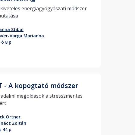
 kivételes energiagyógyászati módszer 
bemutatása 
anna Stibal
áver-Varga Marianna
 ó 8 p
T - A kopogtató módszer
radalmi megoldások a stresszmentes 
életért 
ck Ortner
nácz Zoltán
ó 44 p