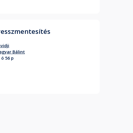
resszmentesítés
vidji
gyar Bálint
 ó 56 p