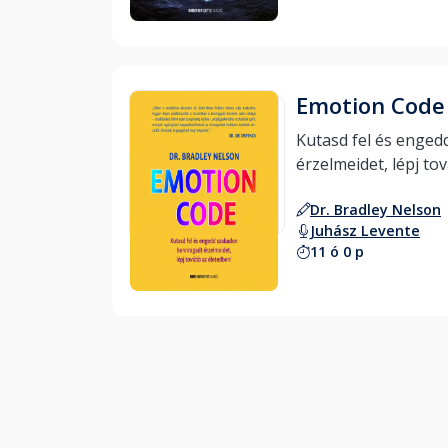
Emotion Code
Kutasd fel és enged
Dr. Bradley Nelson
Juhász Levente
11 ó 0 p
Hallgass bele