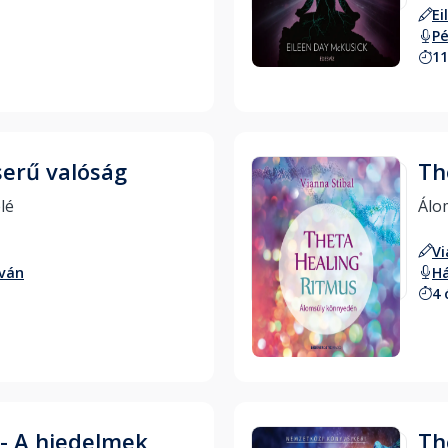
Ei
Hallgass bele
Pé
11
serű valóság
Th
Úton az egészség felé 
Vi
tván
H
4 
Hallgass bele
- A hiedelmek
Th