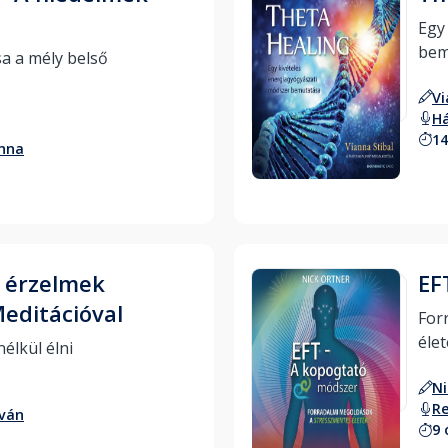
Egy
sa a mély belső 
Vi
H
14
Hallgass bele
nna
 érzelmek
EF
Meditációval
For
Tanulj meg félelem nélkül élni 
Ni
Re
tván
9 
Hallgass bele