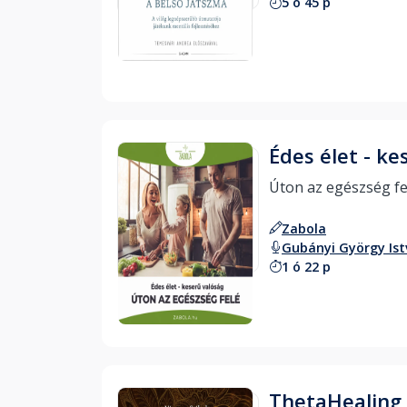
5 ó 45 p
Hallgass bele
Édes élet - ke
Zabola
Gubányi György Is
1 ó 22 p
Hallgass bele
ThetaHealing 