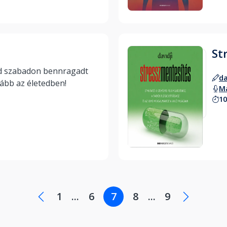
St
d szabadon bennragadt 
da
érzelmeidet, lépj tovább az életedben! 
Ma
10
Hallgass bele
1
...
6
7
8
...
9