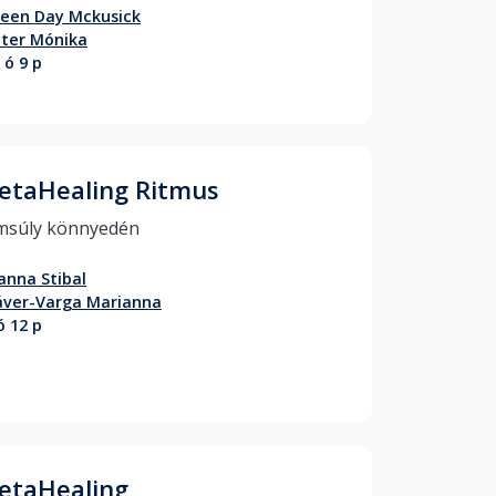
leen Day Mckusick
ter Mónika
 ó 9 p
etaHealing Ritmus
Álomsúly könnyedén 
anna Stibal
áver-Varga Marianna
ó 12 p
etaHealing