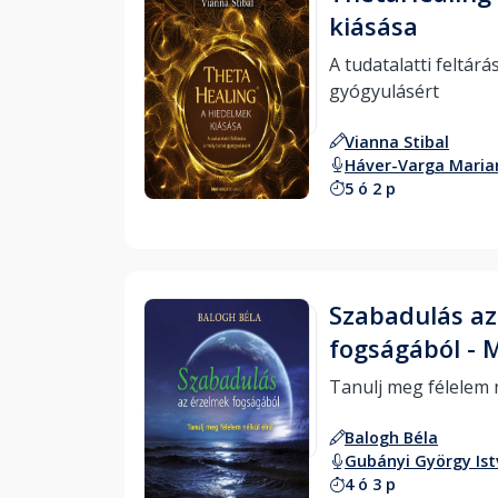
kiásása
A tudatalatti feltárá
gyógyulásért 
Vianna Stibal
Hallgass bele
Háver-Varga Maria
5 ó 2 p
Szabadulás az
fogságából - 
Balogh Béla
Gubányi György Is
4 ó 3 p
Hallgass bele