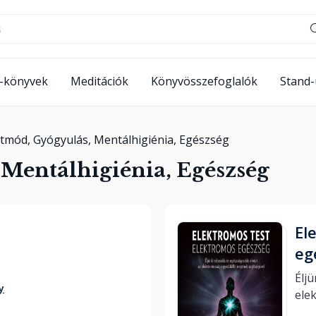
-könyvek
Meditációk
Könyvösszefoglalók
Stand
etmód, Gyógyulás, Mentálhigiénia, Egészség
 Mentálhigiénia, Egészség
El
eg
Éljü
y
ele