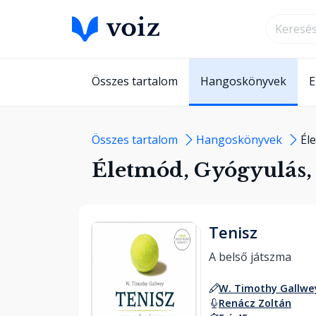
Összes tartalom
Hangoskönyvek
E
Összes tartalom
Hangoskönyvek
Él
Életmód, Gyógyulás,
Tenisz
A belső játszma 
W. Timothy Gallwe
Renácz Zoltán