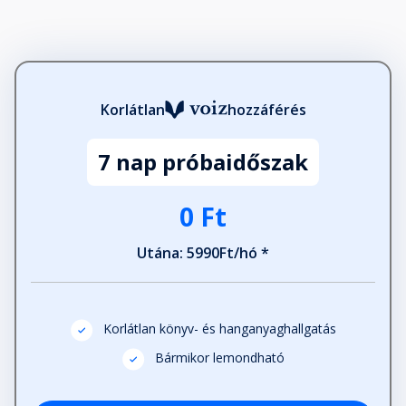
Korlátlan
hozzáférés
7 nap próbaidőszak
0 Ft
Utána: 5990Ft/hó *
Korlátlan könyv- és hanganyaghallgatás
Bármikor lemondható