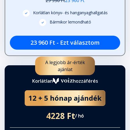
29 950 Ft
23 960 Ft
Korlátlan könyv- és hanganyaghallgatás
Bármikor lemondható
23 960 Ft - Ezt választom
A legjobb ár-érték
ajánlat
Korlátlan
hozzáférés
12 + 5 hónap ajándék
4228 Ft
/ hó