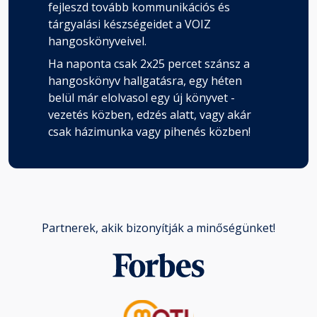
fejleszd tovább kommunikációs és
tárgyalási készségeidet a VOIZ
hangoskönyveivel.
Ha naponta csak 2x25 percet szánsz a
hangoskönyv hallgatásra, egy héten
belül már elolvasol egy új könyvet -
vezetés közben, edzés alatt, vagy akár
csak házimunka vagy pihenés közben!
Partnerek, akik bizonyítják a minőségünket!