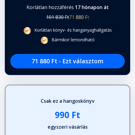
Korlátlan hozzáférés
17 hónapon át
101 830 Ft
71 880 Ft
Korlátlan könyv- és hanganyaghallgatás
Bármikor lemondható
71 880 Ft - Ezt választom
Csak ez a hangoskönyv
990 Ft
egyszeri vásárlás