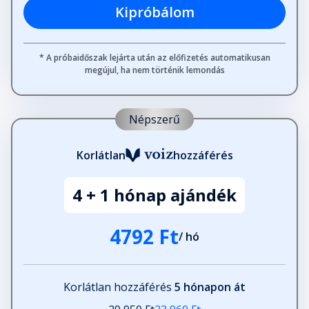
Kipróbálom
* A próbaidőszak lejárta után az előfizetés automatikusan
megújul, ha nem történik lemondás
Népszerű
Korlátlan
hozzáférés
4 + 1 hónap ajándék
4792 Ft
/ hó
Korlátlan hozzáférés
5 hónapon át