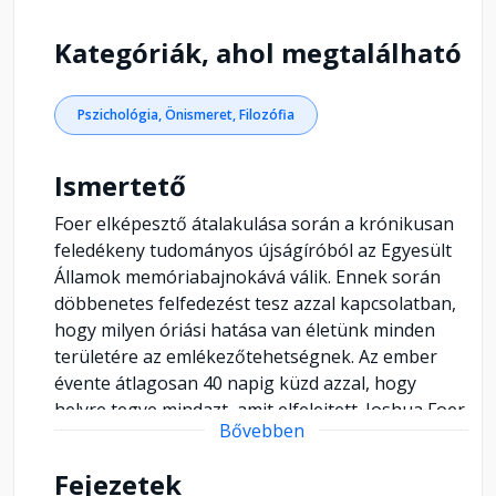
Kategóriák, ahol megtalálható
Pszichológia, Önismeret, Filozófia
Ismertető
Foer elképesztő átalakulása során a krónikusan
feledékeny tudományos újságíróból az Egyesült
Államok memóriabajnokává válik. Ennek során
döbbenetes felfedezést tesz azzal kapcsolatban,
hogy milyen óriási hatása van életünk minden
területére az emlékezőtehetségnek. Az ember
évente átlagosan 40 napig küzd azzal, hogy
helyre tegye mindazt, amit elfelejtett. Joshua Foer
Bővebben
is ilyen ember volt. Ám egy évnyi tréning után
egyszer csak az amerikai memóriabajnokság
Fejezetek
döntőjében találta magát. De ami ennél is