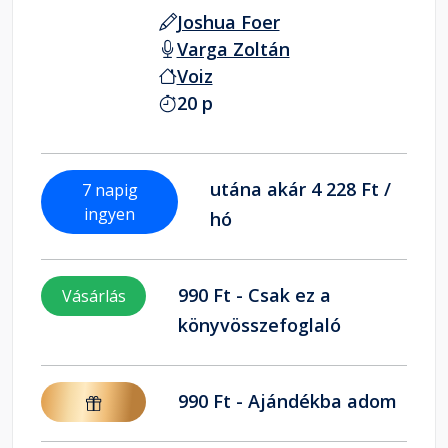
Joshua Foer
Varga Zoltán
Voiz
20 p
utána akár 4 228 Ft /
7 napig
ingyen
hó
990 Ft - Csak ez a
Vásárlás
könyvösszefoglaló
990 Ft - Ajándékba adom