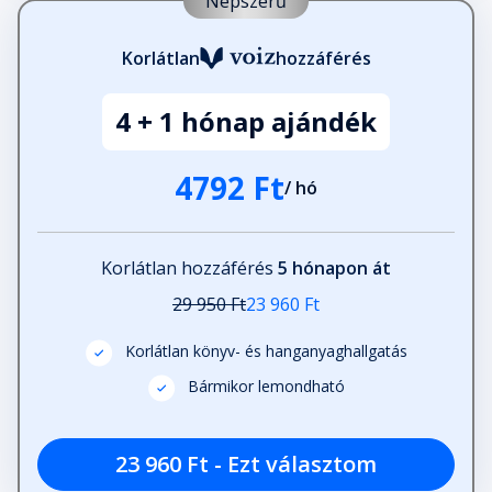
Népszerű
Korlátlan
hozzáférés
4 + 1 hónap ajándék
4792 Ft
/ hó
Korlátlan hozzáférés
5 hónapon át
29 950 Ft
23 960 Ft
Korlátlan könyv- és hanganyaghallgatás
Bármikor lemondható
23 960 Ft - Ezt választom