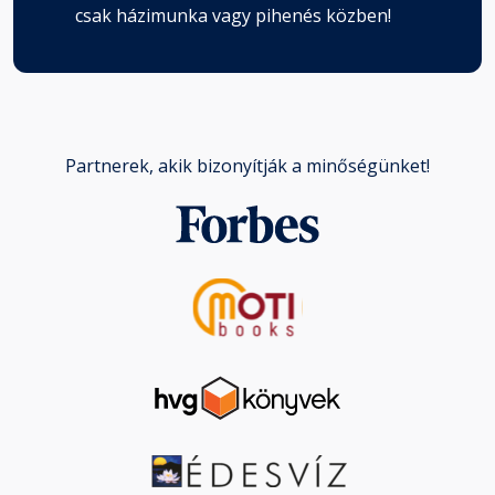
csak házimunka vagy pihenés közben!
Partnerek, akik bizonyítják a minőségünket!