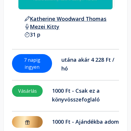
Katherine Woodward Thomas
Mezei Kitty
31 p
utána akár 4 228 Ft /
7 napig
ingyen
hó
1000 Ft - Csak ez a
Vásárlás
könyvösszefoglaló
1000 Ft - Ajándékba adom