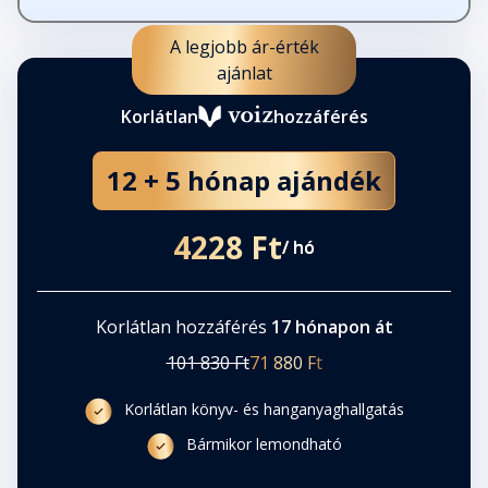
A legjobb ár-érték
ajánlat
Korlátlan
hozzáférés
12 + 5 hónap ajándék
4228 Ft
/ hó
Korlátlan hozzáférés
17 hónapon át
101 830 Ft
71 880 Ft
Korlátlan könyv- és hanganyaghallgatás
Bármikor lemondható