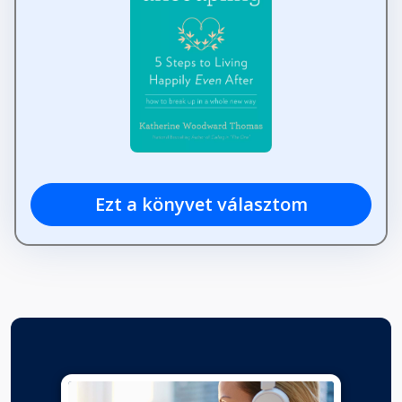
Ezt a könyvet választom