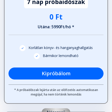
7 nap próbaidőszak
0 Ft
Utána: 5990Ft/hó *
Korlátlan könyv- és hanganyaghallgatás
Bármikor lemondható
Kipróbálom
* A próbaidőszak lejárta után az előfizetés automatikusan
megújul, ha nem történik lemondás