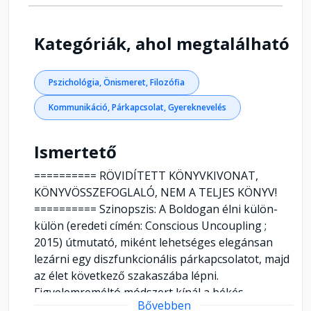
Kategóriák, ahol megtalálható
Pszichológia, Önismeret, Filozófia
Kommunikáció, Párkapcsolat, Gyereknevelés
Ismertető
========== RÖVIDÍTETT KÖNYVKIVONAT,
KÖNYVÖSSZEFOGLALÓ, NEM A TELJES KÖNYV!
========== Szinopszis: A Boldogan élni külön-
külön (eredeti címén: Conscious Uncoupling ;
2015) útmutató, miként lehetséges elegánsan
lezárni egy diszfunkcionális párkapcsolatot, majd
az élet következő szakaszába lépni.
Figyelemreméltó módszert kínál a békés
Bővebben
szétválásra - öt egyszerű lépésben. Kinek