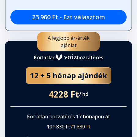
23 960 Ft - Ezt választom
A legjobb ár-érték
ajánlat
Korlátlan
hozzáférés
12 + 5 hónap ajándék
4228 Ft
/ hó
Korlátlan hozzáférés
17 hónapon át
101 830 Ft
71 880 Ft