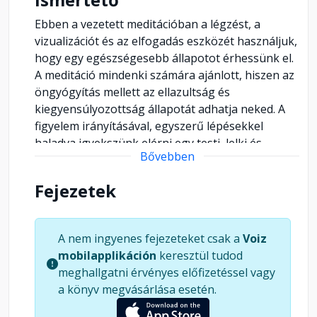
Ebben a vezetett meditációban a légzést, a
vizualizációt és az elfogadás eszközét használjuk,
hogy egy egészségesebb állapotot érhessünk el.
A meditáció mindenki számára ajánlott, hiszen az
öngyógyítás mellett az ellazultság és
kiegyensúlyozottság állapotát adhatja neked. A
figyelem irányításával, egyszerű lépésekkel
haladva igyekszünk elérni egy testi, lelki és
Bővebben
szellemi egységet. A vezetett meditációba
bármikor belealudhatsz, de legjobb hatását
Fejezetek
akkor éri el, ha fél éber állapotban végig követed
a lépéseket.
A nem ingyenes fejezeteket csak a
Voiz
mobilapplikáción
keresztül tudod
meghallgatni érvényes előfizetéssel vagy
a könyv megvásárlása esetén.