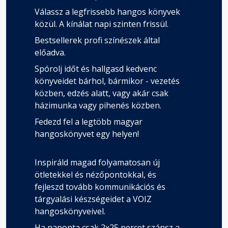
Válassz a legfrissebb hangos könyvek
közül. A kínálat napi szinten frissül.
Bestsellerek profi színészek által
előadva.
Spórolj időt és hallgasd kedvenc
könyveidet bárhol, bármikor - vezetés
közben, edzés alatt, vagy akár csak
házimunka vagy pihenés közben.
Fedezd fel a legtöbb magyar
hangoskönyvet egy helyen!
Inspiráld magad folyamatosan új
ötletekkel és nézőpontokkal, és
fejleszd tovább kommunikációs és
tárgyalási készségeidet a VOIZ
hangoskönyveivel.
Ha naponta csak 2x25 percet szánsz a