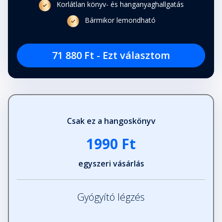
Korlátlan könyv- és hanganyaghallgatás
Bármikor lemondható
71 880 Ft - Ezt választom
Csak ez a hangoskönyv
1990 Ft
egyszeri vásárlás
Gyógyító légzés