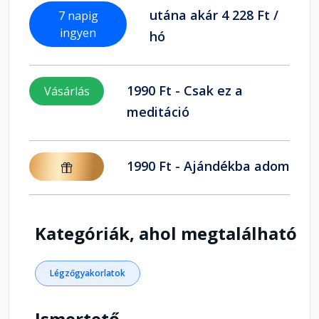
utána akár 4 228 Ft /
7 napig
ingyen
hó
1990 Ft - Csak ez a
Vásárlás
meditáció
1990 Ft - Ajándékba adom
Kategóriák, ahol megtalálható
Légzőgyakorlatok
Ismertető