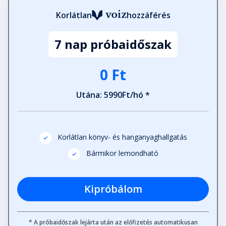
Korlátlan
hozzáférés
7 nap próbaidőszak
0 Ft
Utána: 5990Ft/hó *
Korlátlan könyv- és hanganyaghallgatás
Bármikor lemondható
Kipróbálom
* A próbaidőszak lejárta után az előfizetés automatikusan