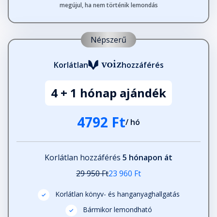
megújul, ha nem történik lemondás
Népszerű
Korlátlan
hozzáférés
4 + 1 hónap ajándék
4792 Ft
/ hó
Korlátlan hozzáférés
5 hónapon át
29 950 Ft
23 960 Ft
Korlátlan könyv- és hanganyaghallgatás
Bármikor lemondható