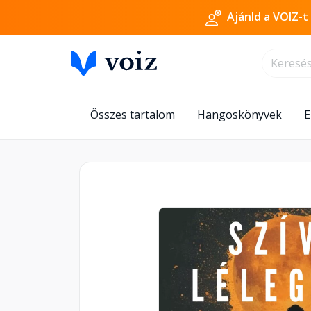
Ajánld a VOIZ-t
Összes tartalom
Hangoskönyvek
E