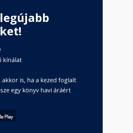
 legújabb
ket!
v
 kínálat
akkor is, ha a kezed foglalt
sze egy könyv havi áráért