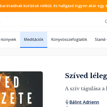
 barátaidnak korlátok nélkül, és hallgasd ingyen akár egy 
-könyvek
Meditációk
Könyvösszefoglalók
Stand
Szíved léle
A szív tágulása a 
Bálint Adrienn