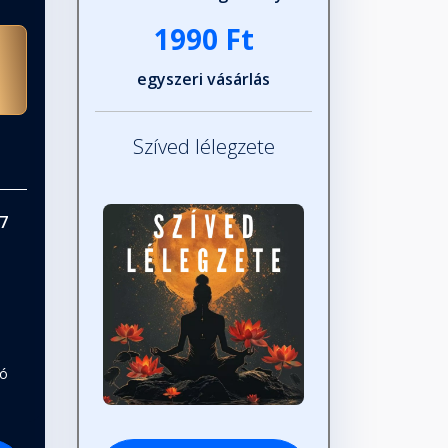
1990 Ft
egyszeri vásárlás
Szíved lélegzete
7
tó