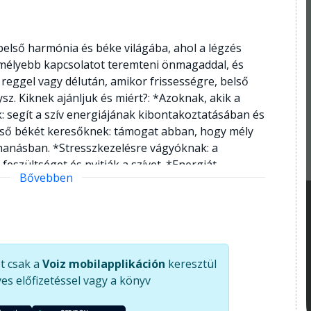
 belső harmónia és béke világába, ahol a légzés
, mélyebb kapcsolatot teremteni önmagaddal, és
is reggel vagy délután, amikor frissességre, belső
sz. Kiknek ajánljuk és miért?: *Azoknak, akik a
 segít a szív energiájának kibontakoztatásában és
lső békét keresőknek: támogat abban, hogy mély
hanásban. *Stresszkezelésre vágyóknak: a
feszültséget és nyitják a szívet. *Energiát
Bővebben
giával tölt fel és revitalizál. *Önmagukkal
egít elmélyíteni az önismeretet és kapcsolatot
t csak a
Voiz mobilapplikáción
keresztül
es előfizetéssel vagy a könyv