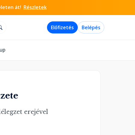
életen át!
Részletek
Előfizetés
Belépés
-up
gzete
lélegzet erejével