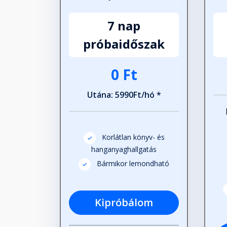
7 nap
próbaidőszak
0 Ft
Utána: 5990Ft/hó *
Korlátlan könyv- és
hanganyaghallgatás
Bármikor lemondható
Kipróbálom