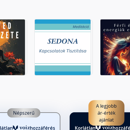
A legjobb
Népszerű
ár-érték
ajánlat
látlan
hozzáférés
Korlátlan
hozzáf