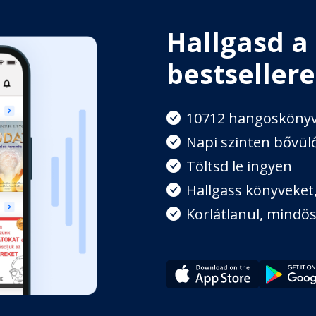
Hallgasd a
bestsellere
10712 hangosköny
Napi szinten bővülő
Töltsd le ingyen
Hallgass könyveket, 
Korlátlanul, mindös