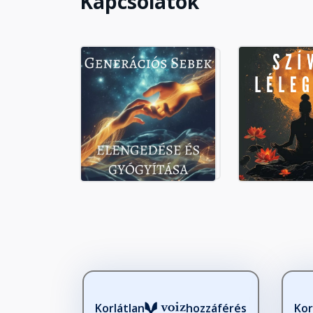
Kapcsolatok
Korlátlan
hozzáférés
Kor