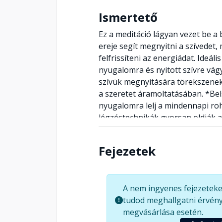
Ismertető
Ez a meditáció lágyan vezet be a
ereje segít megnyitni a szívedet
felfrissíteni az energiádat. Ideál
nyugalomra és nyitott szívre vágy
szívük megnyitására törekszenek:
a szeretet áramoltatásában. *Be
nyugalomra lelj a mindennapi ro
légzéstechnikák gyorsan oldják a 
keresőknek: a meditáció friss ener
mélyebb kapcsolatra vágyóknak: s
Fejezetek
önmagaddal.
A nem ingyenes fejezeteke
tudod meghallgatni érvény
megvásárlása esetén.