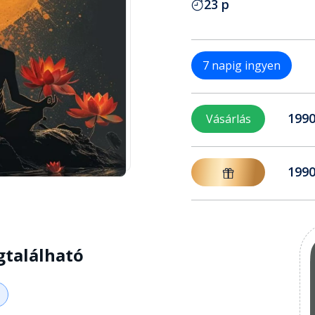
23 p
7 napig ingyen
1990
Vásárlás
1990
gtalálható