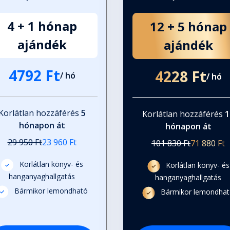
4 + 1 hónap
12 + 5 hónap
ajándék
ajándék
4792 Ft
4228 Ft
/ hó
/ hó
Korlátlan hozzáférés
5
Korlátlan hozzáférés
1
hónapon át
hónapon át
29 950 Ft
23 960 Ft
101 830 Ft
71 880 Ft
Korlátlan könyv- és
Korlátlan könyv- és
hanganyaghallgatás
hanganyaghallgatás
Bármikor lemondható
Bármikor lemondha