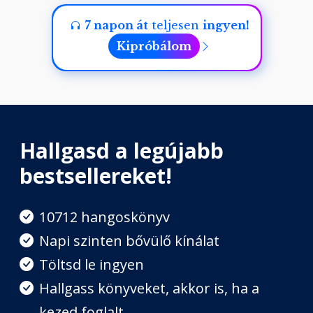
7 napon át
teljesen
ingyen!
Kipróbálom
Hallgasd a legújabb
bestsellereket!
10712 hangoskönyv
Napi szinten bővülő kínálat
Töltsd le ingyen
Hallgass könyveket, akkor is, ha a
kezed foglalt