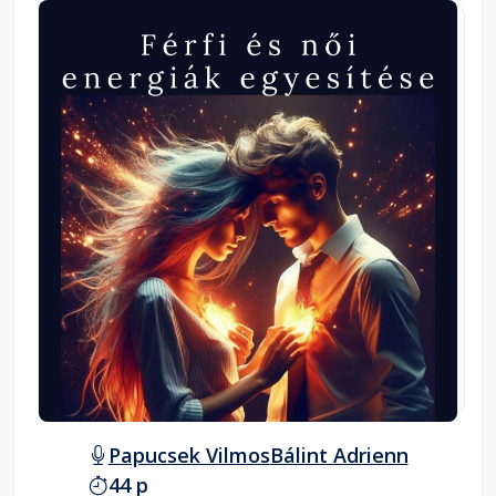
Papucsek Vilmos
Bálint Adrienn
44 p