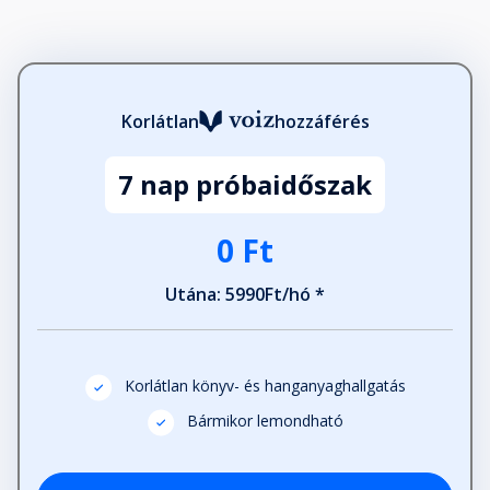
Korlátlan
hozzáférés
7 nap próbaidőszak
0 Ft
Utána: 5990Ft/hó *
Korlátlan könyv- és hanganyaghallgatás
Bármikor lemondható