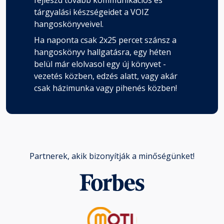
fejleszd tovább kommunikációs és
tárgyalási készségeidet a VOIZ
hangoskönyveivel.
Ha naponta csak 2x25 percet szánsz a
hangoskönyv hallgatásra, egy héten
belül már elolvasol egy új könyvet -
vezetés közben, edzés alatt, vagy akár
csak házimunka vagy pihenés közben!
Partnerek, akik bizonyítják a minőségünket!