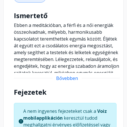
Ismertető
Ebben a meditációban, a férfi és a női energiák
összeolvadnak, mélyebb, harmonikusabb
kapcsolatot teremthettek egymás között. Éljétek
át együtt ezt a csodálatos energia megosztást,
amely segíthet a testetek és lelketek egységének
megteremtésében. Lélegezzetek, relaxáljatok, és
engedjétek, hogy az energia szabadon áramoljon
rajtatok keresztül, miközben egymás energiáit
Bővebben
összehangoljátok. Tapasztaljátok meg a szeretet
és harmónia felfokozódását és adjátok át
Fejezetek
magatokat a kölcsönös összefonódásnak. Ezt a
meditációt ajánljuk: *Pároknak: Azok számára,
akik szeretnék megerősíteni kapcsolatukat, és
A nem ingyenes fejezeteket csak a
Voiz
egy új szintre emelni a köztük lévő harmóniát és
mobilapplikáción
keresztül tudod
intimitást. *Önfejlesztés iránt érdeklődőknek:
meghallgatni érvényes előfizetéssel vagy