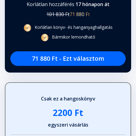
Korlátlan hozzáférés
17 hónapon át
101 830 Ft
71 880 Ft
Korlátlan könyv- és hanganyaghallgatás
Bármikor lemondható
71 880 Ft - Ezt választom
Csak ez a hangoskönyv
2200 Ft
egyszeri vásárlás