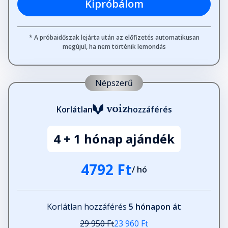
Kipróbálom
* A próbaidőszak lejárta után az előfizetés automatikusan
megújul, ha nem történik lemondás
Népszerű
Korlátlan
hozzáférés
4 + 1 hónap ajándék
4792 Ft
/ hó
Korlátlan hozzáférés
5 hónapon át
29 950 Ft
23 960 Ft