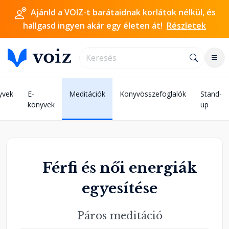
Ajánld a VOIZ-t barátaidnak korlátok nélkül, és
hallgasd ingyen akár egy életen át!
Részletek
yvek
E-
Meditációk
Könyvösszefoglalók
Stand-
könyvek
up
Férfi és női energiák
egyesítése
Páros meditáció