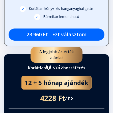
Korlátlan könyv- és hanganyaghallgatás
Bármikor lemondható
23 960 Ft - Ezt választom
A legjobb ár-érték
ajánlat
Korlátlan
hozzáférés
12 + 5 hónap ajándék
4228 Ft
/ hó