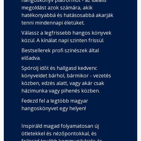
hangoskönyv platformot - az ideális
megoldást azok számára, akik
hatékonyabbá és hatásosabbá akarják
tenni mindennapi életüket.
Válassz a legfrissebb hangos könyvek
közül. A kínálat napi szinten frissül.
Bestsellerek profi színészek által
előadva.
Spórolj időt és hallgasd kedvenc
könyveidet bárhol, bármikor - vezetés
közben, edzés alatt, vagy akár csak
házimunka vagy pihenés közben.
Fedezd fel a legtöbb magyar
hangoskönyvet egy helyen!
Inspiráld magad folyamatosan új
ötletekkel és nézőpontokkal, és