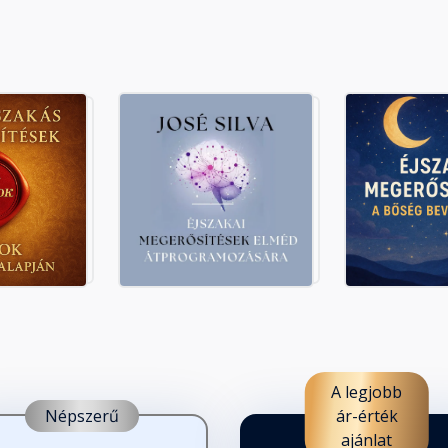
A legjobb
Népszerű
ár-érték
ajánlat