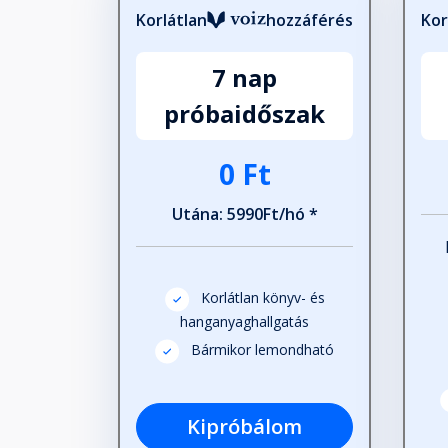
Korlátlan
hozzáférés
Kor
7 nap
próbaidőszak
0 Ft
Utána: 5990Ft/hó *
Korlátlan könyv- és
hanganyaghallgatás
Bármikor lemondható
Kipróbálom