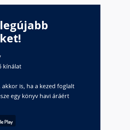
 legújabb
ket!
v
 kínálat
akkor is, ha a kezed foglalt
sze egy könyv havi áráért