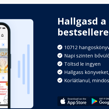
Hallgasd a
bestsellere
10712 hangosköny
Napi szinten bővülő
Töltsd le ingyen
Hallgass könyveket, 
Korlátlanul, mindös