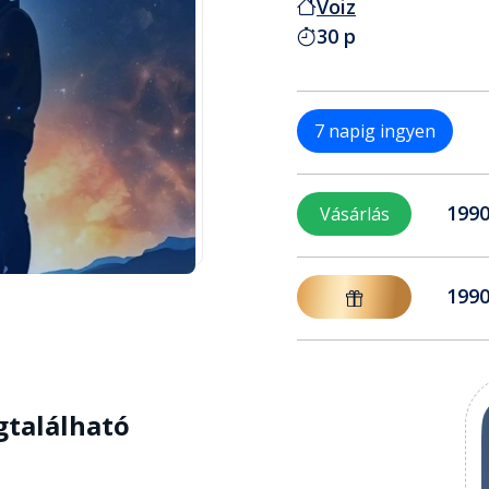
Voiz
30 p
7 napig ingyen
1990
Vásárlás
1990
gtalálható