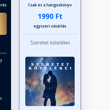
érés
Csak ez a hangoskönyv
1990 Ft
egyszeri vásárlás
Szeretet kötelékei
7
tó