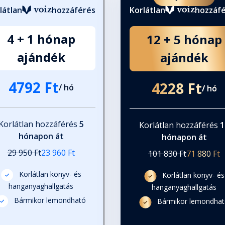
látlan
hozzáférés
Korlátlan
hozzáf
4 + 1 hónap
12 + 5 hónap
ajándék
ajándék
4792 Ft
4228 Ft
/ hó
/ hó
Korlátlan hozzáférés
5
Korlátlan hozzáférés
1
hónapon át
hónapon át
29 950 Ft
23 960 Ft
101 830 Ft
71 880 Ft
Korlátlan könyv- és
Korlátlan könyv- és
hanganyaghallgatás
hanganyaghallgatás
Bármikor lemondható
Bármikor lemondha