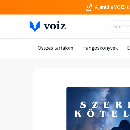
Ajánld a VOIZ-t
Összes tartalom
Hangoskönyvek
E