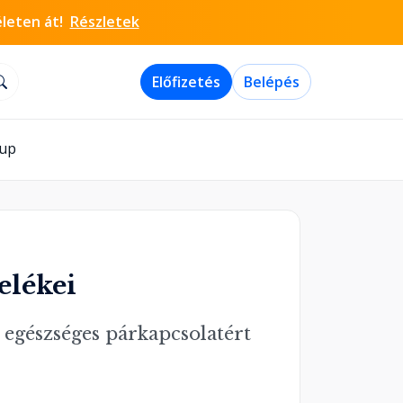
életen át!
Részletek
Előfizetés
Belépés
-up
elékei
 egészséges párkapcsolatért