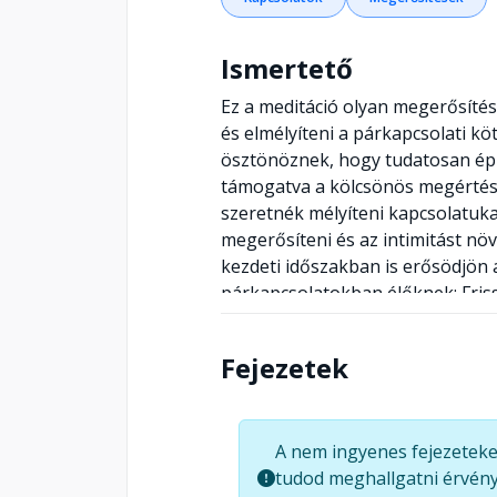
Ismertető
Ez a meditáció olyan megerősíté
és elmélyíteni a párkapcsolati kö
ösztönöznek, hogy tudatosan épít
támogatva a kölcsönös megértést 
szeretnék mélyíteni kapcsolatuka
megerősíteni és az intimitást növ
kezdeti időszakban is erősödjön 
párkapcsolatokban élőknek: Friss
fenntartani az érzelmi közelsége
kommunikációt: Segít kifejezni és
Fejezetek
kommunikációt.
A nem ingyenes fejezeteke
tudod meghallgatni érvény