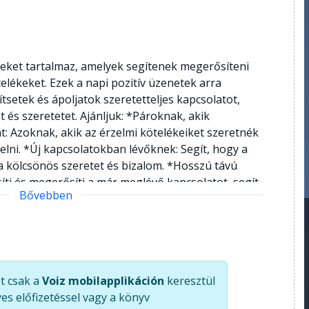
seket tartalmaz, amelyek segítenek megerősíteni
telékeket. Ezek a napi pozitív üzenetek arra
setek és ápoljatok szeretetteljes kapcsolatot,
és szeretetet. Ajánljuk: *Pároknak, akik
t: Azoknak, akik az érzelmi kötelékeiket szeretnék
elni. *Új kapcsolatokban lévőknek: Segít, hogy a
a kölcsönös szeretet és bizalom. *Hosszú távú
íti és megerősíti a már meglévő kapcsolatot, segít
Bővebben
t. *Olyan pároknak, akik szeretnék fokozni a
 megerősíteni az érzéseket, javítva a párkapcsolati
t csak a
Voiz mobilapplikáción
keresztül
es előfizetéssel vagy a könyv