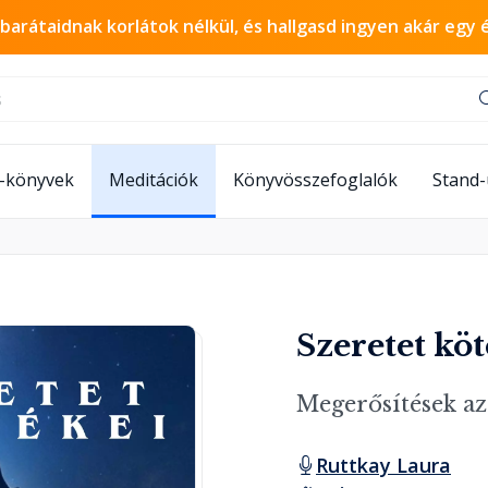
 barátaidnak korlátok nélkül, és hallgasd ingyen akár egy 
-könyvek
Meditációk
Könyvösszefoglalók
Stand
Szeretet köt
Megerősítések az
Ruttkay Laura