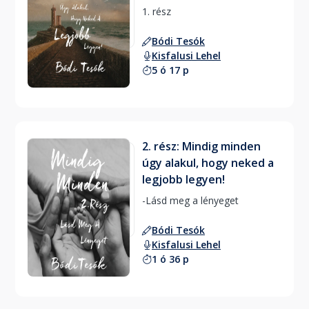
1. rész 
Bódi Tesók
Kisfalusi Lehel
5 ó 17 p
2. rész: Mindig minden
úgy alakul, hogy neked a
legjobb legyen!
-Lásd meg a lényeget 
Bódi Tesók
Kisfalusi Lehel
1 ó 36 p