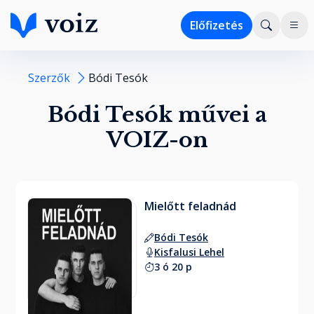
Előfizetés
Szerzők
Bódi Tesók
Bódi Tesók művei a
VOIZ-on
Mielőtt feladnád
Bódi Tesók
Kisfalusi Lehel
3 ó 20 p