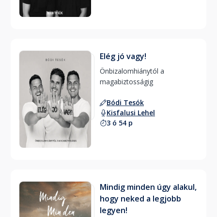
Elég jó vagy!
Önbizalomhiánytól a 
magabiztosságig 
Bódi Tesók
Kisfalusi Lehel
3 ó 54 p
Mindig minden úgy alakul,
hogy neked a legjobb
legyen!