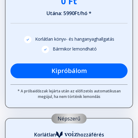
0 Ft
René bácsi
Fejezet hossza: 00:12:34
Utána: 5990Ft/hó *
Harmadik rész: Bastien - Megint
egy másnap
Korlátlan könyv- és hanganyaghallgatás
Fejezet hossza: 00:07:22
Bármikor lemondható
Meglepetés!
Fejezet hossza: 00:06:31
Kipróbálom
Ennél rosszabb már nem is lehetne
* A próbaidőszak lejárta után az előfizetés automatikusan
Fejezet hossza: 00:05:20
megújul, ha nem történik lemondás
Kérlek, hagyj végre békén!
Népszerű
Fejezet hossza: 00:04:25
Korlátlan
hozzáférés