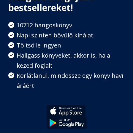
bestsellereket!
Fókusz
Fejezet hossza: 00:19:09
10712 hangoskönyv
Napi szinten bővülő kínálat
Töltsd le ingyen
Csodanap
Fejezet hossza: 00:09:17
Hallgass könyveket, akkor is, ha a
kezed foglalt
Újra Párizsban
Korlátlanul, mindössze egy könyv havi
Fejezet hossza: 00:03:04
áráért
Második rész: Hugo - Az a
bizonyos fekete nap
Fejezet hossza: 00:01:38
Egy igazi társ ereje