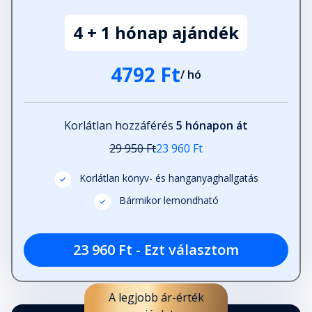
Kisangyal
4 + 1 hónap ajándék
Fejezet hossza: 00:15:37
4792 Ft
/ hó
Tálentum
Fejezet hossza: 00:11:03
Korlátlan hozzáférés
5 hónapon át
A nagy nap
29 950 Ft
23 960 Ft
Fejezet hossza: 00:13:37
Korlátlan könyv- és hanganyaghallgatás
Bármikor lemondható
Fehér farkas
Fejezet hossza: 00:11:18
23 960 Ft - Ezt választom
A csoda benned van
Fejezet hossza: 00:13:16
A legjobb ár-érték