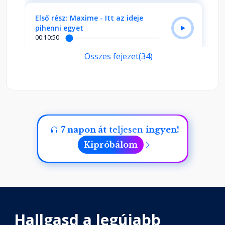
Első rész: Maxime - Itt az ideje
pihenni egyet
00:10:50
Összes fejezet(34)
Dühkitörés
Fejezet hossza: 00:07:08
Berozsdásodott lélek
Fejezet hossza: 00:10:42
7 napon át
teljesen
ingyen!
Kipróbálom
Ébresztő!
Fejezet hossza: 00:16:19
A láthatatlan teremti a láthatót
Hallgasd a legújabb
Fejezet hossza: 00:28:36