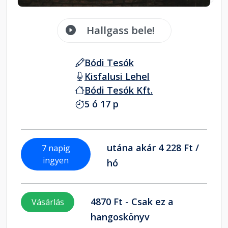
Hallgass bele!
Bódi Tesók
Kisfalusi Lehel
Bódi Tesók Kft.
5 ó 17 p
utána akár 4 228 Ft /
7 napig
ingyen
hó
4870 Ft - Csak ez a
Vásárlás
hangoskönyv