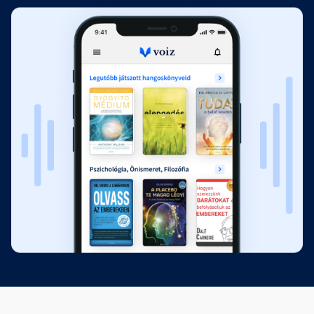
Fejezet hossza: 00:12:00
Jelek vagy akadályok?
Fejezet hossza: 00:06:37
Ez most egy jel?
Fejezet hossza: 00:07:13
A félreértés
Fejezet hossza: 00:13:55
A félelem ereje
Fejezet hossza: 00:07:51
Majd holnap...