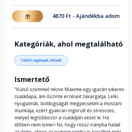
4870 Ft - Ajándékba adom
Kategóriák, ahol megtalálható
Tanító regények, Művek
Ismertető
"Külső szemmel nézve Maxime egy igazán sikeres
családapa, ám őszinte érzéseit takargatja. Lelki
nyugalmát, boldogságát megpecsételi a mostani
munkája, ezért gyakran ingerült és stresszes,
melyet legtöbbször a családján vezet le. Ha
időben nem ismeri fel, hogy rossz irányba halad
az élete, akkor az nagyon sokba is kerülhet neki.