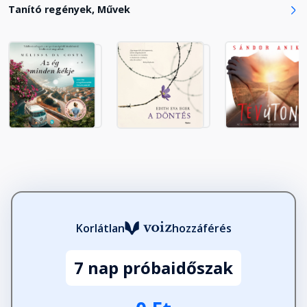
Tanító regények, Művek
Fejezet hossza: 00:04:08
Egy hosszú séta
Fejezet hossza: 00:05:17
Mindig minden...
Fejezet hossza: 00:09:40
Nincs olyan, hogy szerencse
Fejezet hossza: 00:10:21
Korlátlan
hozzáférés
A megoldás a lábad előtt hever
Fejezet hossza: 00:05:35
7 nap próbaidőszak