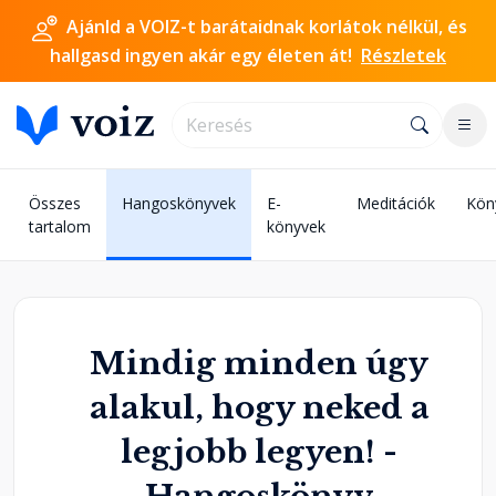
Ajánld a VOIZ-t barátaidnak korlátok nélkül, és
hallgasd ingyen akár egy életen át!
Részletek
Összes
Hangoskönyvek
E-
Meditációk
Kön
tartalom
könyvek
Mindig minden úgy
alakul, hogy neked a
legjobb legyen! -