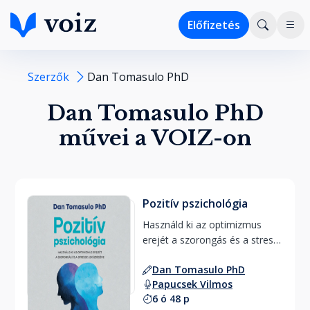
Előfizetés
Szerzők
Dan Tomasulo PhD
Dan Tomasulo PhD
művei a VOIZ-on
Pozitív pszichológia
Használd ki az optimizmus 
erejét a szorongás és a stressz 
leküzdésére 
Dan Tomasulo PhD
Papucsek Vilmos
6 ó 48 p