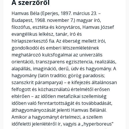
A szerzőről
Hamvas Béla (Eperjes, 1897. március 23. –
Budapest, 1968. november 7.) magyar író,
filozófus, esztéta és könyvtáros, Hamvas József
evangélikus lelkész, tanár, író és
hírlapszerkesztő fia. Az éberség mellett írói,
gondolkodói és emberi létszemléletének
meghatározó kulcsfogalmai az univerzális
orientáció, transzparens egzisztencia, realizálás,
alapállás, imagináció, derű, üdv és hagyomány. A
hagyomány (latin traditio; görög paradosis;
szanszkrit páramparya) – e kifejezés általánosan
felfogott és közhasználatú értelmétől erősen
eltérően – az időtlen metafizikai szellemiség
időben való fenntartottságát és továbbadását,
áthagyományozását jelenti Hamvas Bélánál.
Amikor a hagyományt értelmezi, a szellem
időfeletti jelenlétéről ír, vagyis a „hyperboreus”