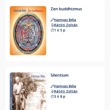
Zen buddhizmus
Hamvas Béla
Rátóti Zoltán
1 ó 5 p
Silentium
Hamvas Béla
Rátóti Zoltán
3 ó 8 p