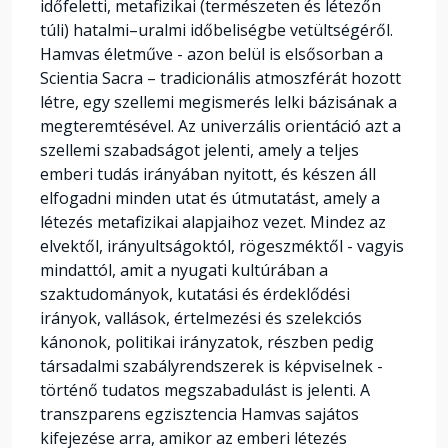
időfeletti, metafizikai (természeten és létezőn
túli) hatalmi–uralmi időbeliségbe vetültségéről.
Hamvas életműve - azon belül is elsősorban a
Scientia Sacra – tradicionális atmoszférát hozott
létre, egy szellemi megismerés lelki bázisának a
megteremtésével. Az univerzális orientáció azt a
szellemi szabadságot jelenti, amely a teljes
emberi tudás irányában nyitott, és készen áll
elfogadni minden utat és útmutatást, amely a
létezés metafizikai alapjaihoz vezet. Mindez az
elvektől, irányultságoktól, rögeszméktől - vagyis
mindattól, amit a nyugati kultúrában a
szaktudományok, kutatási és érdeklődési
irányok, vallások, értelmezési és szelekciós
kánonok, politikai irányzatok, részben pedig
társadalmi szabályrendszerek is képviselnek -
történő tudatos megszabadulást is jelenti. A
transzparens egzisztencia Hamvas sajátos
kifejezése arra, amikor az emberi létezés