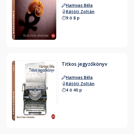
Hamvas Béla
Rátóti Zoltán
9 ó 8 p
Titkos jegyzőkönyv
Hamvas Béla
Rátóti Zoltán
4 ó 40 p