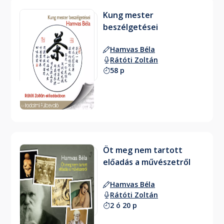
Kung mester
beszélgetései
Hamvas Béla
Rátóti Zoltán
58 p
Öt meg nem tartott
előadás a művészetről
Hamvas Béla
Rátóti Zoltán
2 ó 20 p