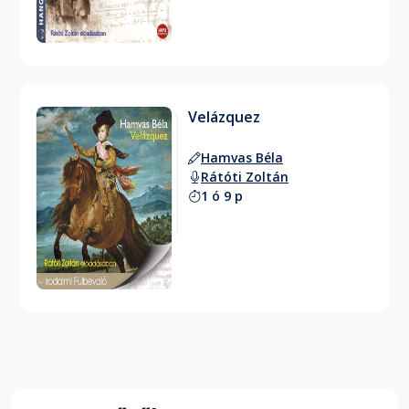
Velázquez
Hamvas Béla
Rátóti Zoltán
1 ó 9 p