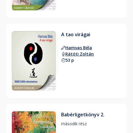
A tao virágai
Hamvas Béla
Rátóti Zoltán
53 p
Babérligetkönyv 2.
második rész 