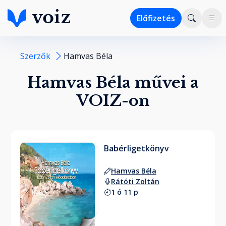
Előfizetés
Szerzők
Hamvas Béla
Hamvas Béla művei a
VOIZ-on
Babérligetkönyv
Hamvas Béla
Rátóti Zoltán
1 ó 11 p