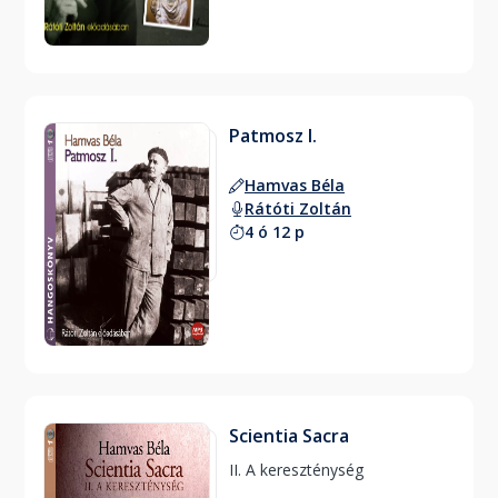
Patmosz I.
Hamvas Béla
Rátóti Zoltán
4 ó 12 p
Scientia Sacra
II. A kereszténység 