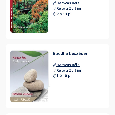
Hamvas Béla
Rátóti Zoltán
2 ó 13 p
Buddha beszédei
Hamvas Béla
Rátóti Zoltán
1 ó 10 p