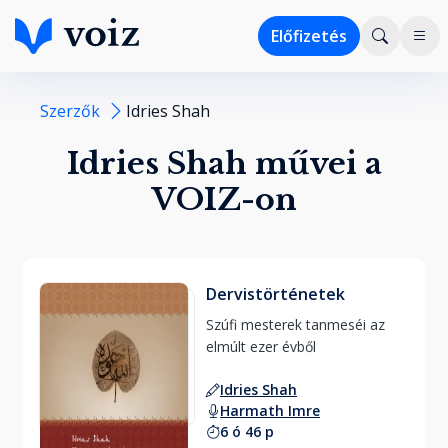
Előfizetés
Szerzők
Idries Shah
Idries Shah művei a
VOIZ-on
Dervistörténetek
Szúfi mesterek tanmeséi az 
elmúlt ezer évből 
Idries Shah
Harmath Imre
6 ó 46 p