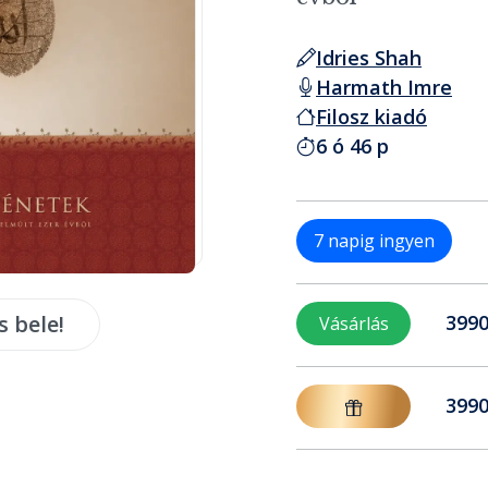
Idries Shah
Harmath Imre
Filosz kiadó
6 ó 46 p
7 napig ingyen
s bele!
3990
Vásárlás
3990