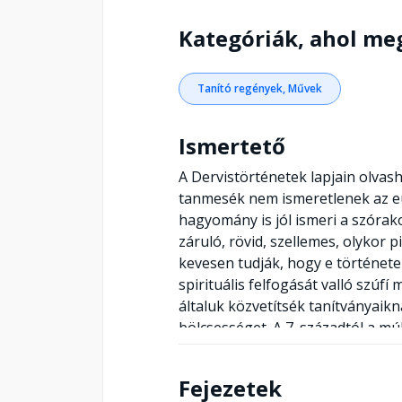
Kategóriák, ahol me
Tanító regények, Művek
Ismertető
A Dervistörténetek lapjain olvas
tanmesék nem ismeretlenek az eur
hagyomány is jól ismeri a szórako
záruló, rövid, szellemes, olykor 
kevesen tudják, hogy e történetek 
spirituális felfogását valló szúf
általuk közvetítsék tanítványai
bölcsességet. A 7. századtól a mú
antológia a klasszikus szúfí szö
A történeteket az indiai születé
Fejezetek
egy-egy rövid pillanatképet adva 