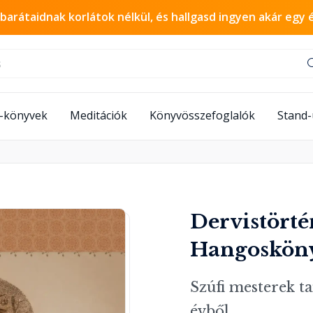
 barátaidnak korlátok nélkül, és hallgasd ingyen akár egy 
-könyvek
Meditációk
Könyvösszefoglalók
Stand
Dervistörté
Hangoskön
Szúfi mesterek ta
évből