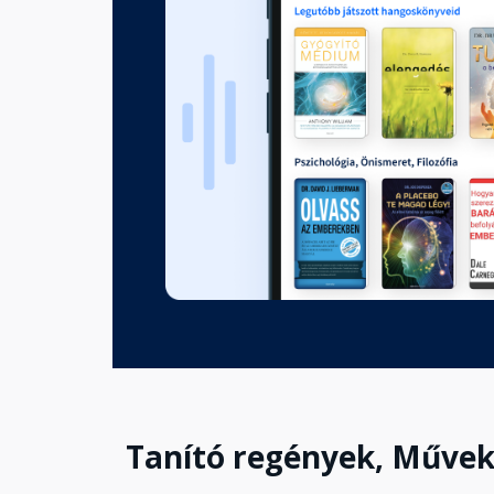
Hogyan fogjunk majmot?
Fejezet hossza: 00:02:26
Núrí Bej ódon ládája
Fejezet hossza: 00:02:52
A három igazság
Fejezet hossza: 00:03:20
A száműzött szultán
Fejezet hossza: 00:09:51
Tanító regények, Műve
A tűz meséje