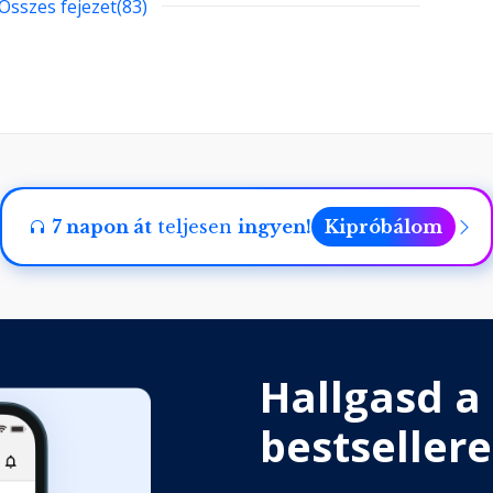
Összes fejezet(83)
7 napon át
teljesen
ingyen!
Kipróbálom
Hallgasd a
bestsellere