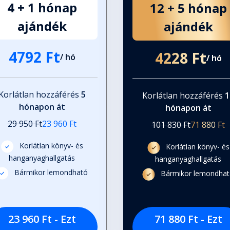
4 + 1 hónap
12 + 5 hónap
ajándék
ajándék
4792 Ft
4228 Ft
/ hó
/ hó
darak?
Korlátlan hozzáférés
5
Korlátlan hozzáférés
1
hónapon át
hónapon át
ánt
29 950 Ft
23 960 Ft
101 830 Ft
71 880 Ft
Korlátlan könyv- és
Korlátlan könyv- és
hanganyaghallgatás
hanganyaghallgatás
Bármikor lemondható
Bármikor lemondha
23 960 Ft - Ezt
71 880 Ft - Ezt