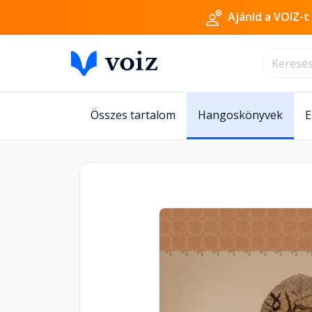
Ajánld a VOIZ-t
Összes tartalom
Hangoskönyvek
E