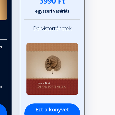
3990 Ft
egyszeri vásárlás
Dervistörténetek
7
tó
Ezt a könyvet