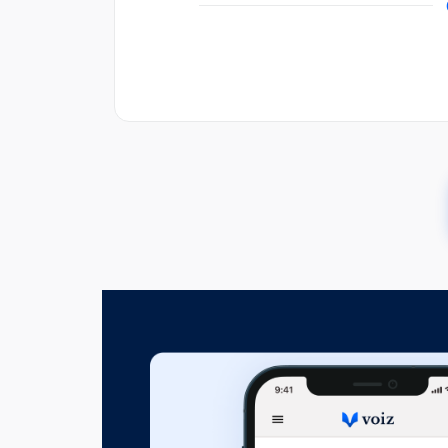
00:16:58
Amikor a vizek megváltoztak
00:03:05
A homokszemek meséje
00:04:33
A vakok és az elefánt
Fejezet hossza: 00:03:09
A kutya, a bot és a szúfí
Fejezet hossza: 00:02:44