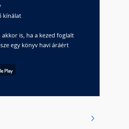
v
 kínálat
akkor is, ha a kezed foglalt
sze egy könyv havi áráért