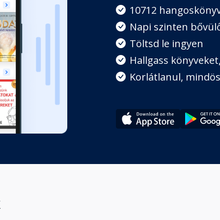
10712 hangosköny
Napi szinten bővülő
Töltsd le ingyen
Hallgass könyveket, 
Korlátlanul, mindös
k