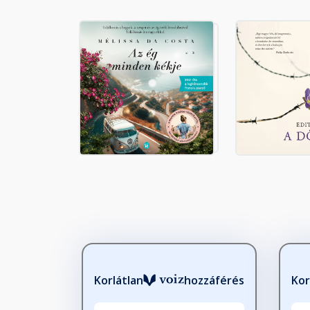
Fejezet hossza: 00:09:40
A szúfí és az óriás
Fejezet hossza: 00:05:14
A kalmár és a keresztény derv
Fejezet hossza: 00:03:19
Az aranyvagyon
Fejezet hossza: 00:05:40
A vas gyertyatartó
Fejezet hossza: 00:08:31
Korlátlan
hozzáférés
Kor