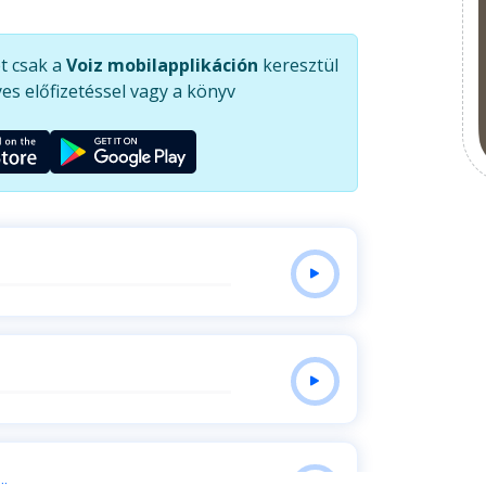
táról és helyéről is. Ganga mestere 1997-ben
 tanítani.
t csak a
Voiz mobilapplikáción
keresztül
es előfizetéssel vagy a könyv