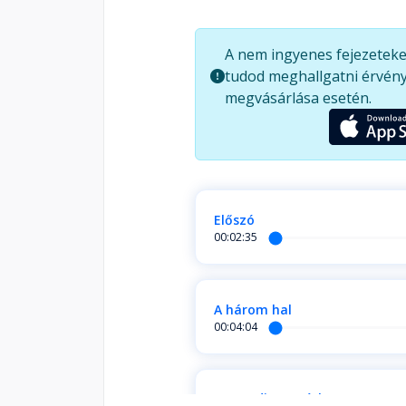
hagyományban betöltött használa
bekövetkezett halála után kezdett
A nem ingyenes fejezeteke
tudod meghallgatni érvény
megvásárlása esetén.
Előszó
00:02:35
A három hal
00:04:04
A paradicsom étke