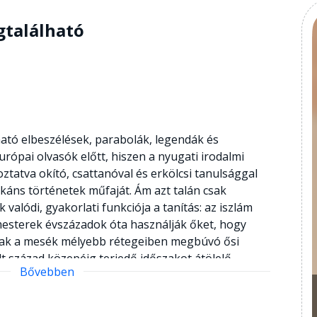
gtalálható
ható elbeszélések, parabolák, legendák és
ópai olvasók előtt, hiszen a nyugati irodalmi
ztatva okító, csattanóval és erkölcsi tanulsággal
pikáns történetek műfaját. Ám azt talán csak
valódi, gyakorlati funkciója a tanítás: az iszlám
í mesterek évszázadok óta használják őket, hogy
knak a mesék mélyebb rétegeiben megbúvó ősi
lt század közepéig terjedő időszakot átölelő
Bővebben
vegekeből és szóbeli forrásokból egyaránt válogat.
sű Idries Shah magyarázó kommentárjai kísérik,
az elbeszélés eredetéről, valamint a szúfí