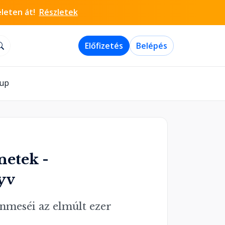
életen át!
Részletek
Előfizetés
Belépés
-up
netek -
yv
nmeséi az elmúlt ezer 