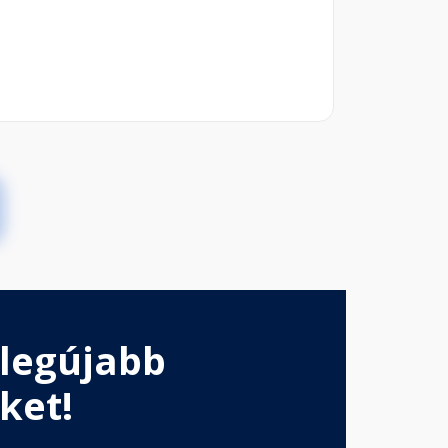
 legújabb
ket!