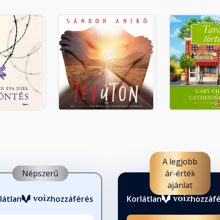
is
A legjobb
Népszerű
ár-érték
ajánlat
látlan
hozzáférés
Korlátlan
hozzáf