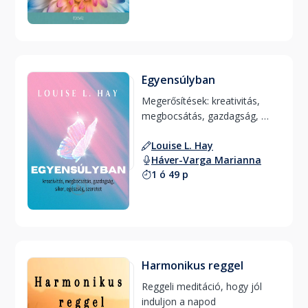
Egyensúlyban
Megerősítések: kreativitás, 
megbocsátás, gazdagság, 
siker, egészség, szeretet 
Louise L. Hay
Háver-Varga Marianna
1 ó 49 p
Harmonikus reggel
Reggeli meditáció, hogy jól 
induljon a napod 