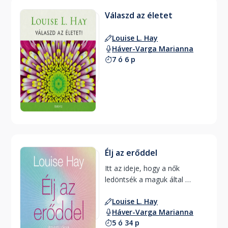
Válaszd az életet
Louise L. Hay
Háver-Varga Marianna
7 ó 6 p
Élj az erőddel
Itt az ideje, hogy a nők 
ledöntsék a maguk által 
felállított korlátokat 
Louise L. Hay
Háver-Varga Marianna
5 ó 34 p