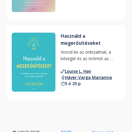
Használd a
megerősítéseket
Vonzd be az önbizalmat, a 
bőséget és az örömöt az 
életedbe 
Louise L. Hay
Háver-Varga Marianna
5 ó 25 p