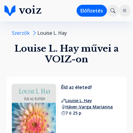
Előfizetés
Szerzők
Louise L. Hay
Louise L. Hay művei a
VOIZ-on
Éld az életed!
Louise L. Hay
Háver-Varga Marianna
7 ó 25 p