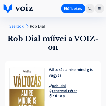
Előfizetés
Szerzők
Rob Dial
Rob Dial művei a VOIZ-
on
Változás amire mindig is
vágytál
Rob Dial
Fehérvári Péter
7 ó 10 p