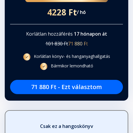
4228 Ft
/ hó
Korlátlan hozzáférés
17 hónapon át
101 830 Ft
71 880 Ft
Korlátlan könyv- és hanganyaghallgatás
Bármikor lemondható
71 880 Ft - Ezt választom
Csak ez a hangoskönyv