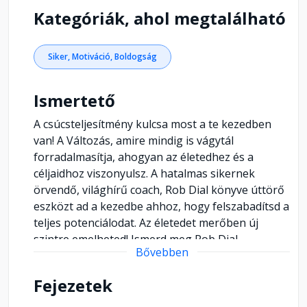
Kategóriák, ahol megtalálható
Siker, Motiváció, Boldogság
Ismertető
A csúcsteljesítmény kulcsa most a te kezedben
van! A Változás, amire mindig is vágytál
forradalmasítja, ahogyan az életedhez és a
céljaidhoz viszonyulsz. A hatalmas sikernek
örvendő, világhírű coach, Rob Dial könyve úttörő
eszközt ad a kezedbe ahhoz, hogy felszabadítsd a
teljes potenciálodat. Az életedet merőben új
szintre emelheted! Ismerd meg Rob Dial
Bővebben
innovatív, 6 lépésből álló programját, amely
feltárja a mindennapi apró cselekedeteinkben
Fejezetek
rejlő siker titkát. Akár azzal küzdesz, hogy folyton
elterelődik a figyelmed, akár a kaotikus