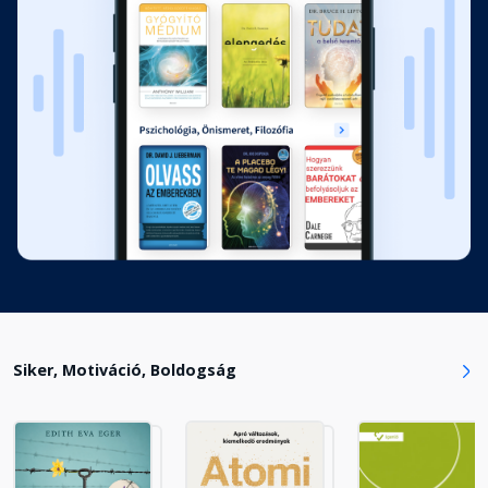
III. rész: SZOKÁSOK KIALAKÍTÁSA ÉS
MEGTARTÁSA
Fejezet hossza: 00:01:33
9. fejezet: Következetesség -
Tartsd szem előtt a célt!
Fejezet hossza: 00:42:12
10. fejezet: Szokások - Hogyan
könnyítsd meg a cselekvést?
Fejezet hossza: 00:30:49
11. fejezet: Neuroplaszticitás - Az
Siker, Motiváció, Boldogság
agy megváltoztatásának
tudománya
Fejezet hossza: 00:31:29