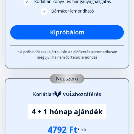
Korlátlan könyv- és hanganyaghallgatás
Bármikor lemondható
Kipróbálom
* A próbaidőszak lejárta után az előfizetés automatikusan
megújul, ha nem történik lemondás
Népszerű
Korlátlan
hozzáférés
4 + 1 hónap ajándék
4792 Ft
/ hó