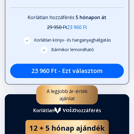
Korlátlan hozzáférés
5 hónapon át
29 950 Ft
23 960 Ft
Korlátlan könyv- és hanganyaghallgatás
Bármikor lemondható
23 960 Ft - Ezt választom
A legjobb ár-érték
ajánlat
Korlátlan
hozzáférés
12 + 5 hónap ajándék