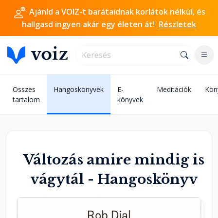
Ajánld a VOIZ-t barátaidnak korlátok nélkül, és
hallgasd ingyen akár egy életen át!
Részletek
Összes
Hangoskönyvek
E-
Meditációk
Kön
tartalom
könyvek
Változás amire mindig is
vágytál - Hangoskönyv