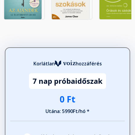
12. fejezet: Dopaminjutalmazó
rendszer létrehozása - Szeress
bele a folyamatba!
Fejezet hossza: 00:24:01
Utószó
Fejezet hossza: 00:14:10
Korlátlan
hozzáférés
7 nap próbaidőszak
0 Ft
Utána: 5990Ft/hó *