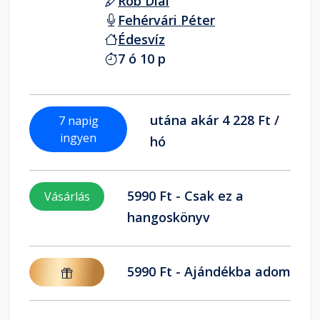
Rob Dial
Fehérvári Péter
Édesvíz
7 ó 10 p
utána akár 4 228 Ft /
7 napig
ingyen
hó
5990 Ft - Csak ez a
Vásárlás
hangoskönyv
5990 Ft - Ajándékba adom